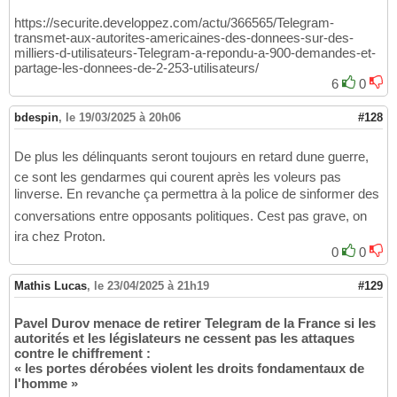
https://securite.developpez.com/actu/366565/Telegram-
transmet-aux-autorites-americaines-des-donnees-sur-des-
milliers-d-utilisateurs-Telegram-a-repondu-a-900-demandes-et-
partage-les-donnees-de-2-253-utilisateurs/
6
0
bdespin
,
le 19/03/2025 à 20h06
#128
De plus les délinquants seront toujours en retard dune guerre,
ce sont les gendarmes qui courent après les voleurs pas
linverse. En revanche ça permettra à la police de sinformer des
conversations entre opposants politiques. Cest pas grave, on
ira chez Proton.
0
0
Mathis Lucas
,
le 23/04/2025 à 21h19
#129
Pavel Durov menace de retirer Telegram de la France si les
autorités et les législateurs ne cessent pas les attaques
contre le chiffrement :
« les portes dérobées violent les droits fondamentaux de
l'homme »