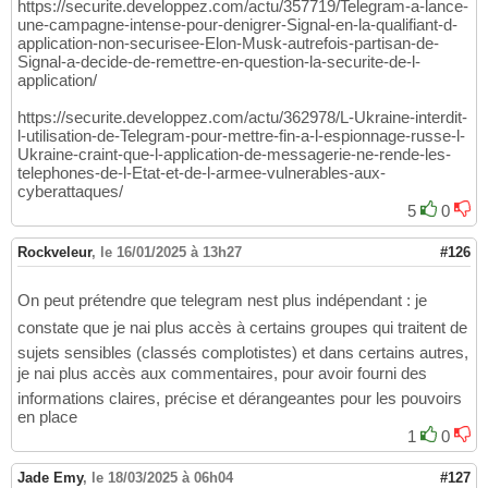
https://securite.developpez.com/actu/357719/Telegram-a-lance-
une-campagne-intense-pour-denigrer-Signal-en-la-qualifiant-d-
application-non-securisee-Elon-Musk-autrefois-partisan-de-
Signal-a-decide-de-remettre-en-question-la-securite-de-l-
application/
https://securite.developpez.com/actu/362978/L-Ukraine-interdit-
l-utilisation-de-Telegram-pour-mettre-fin-a-l-espionnage-russe-l-
Ukraine-craint-que-l-application-de-messagerie-ne-rende-les-
telephones-de-l-Etat-et-de-l-armee-vulnerables-aux-
cyberattaques/
5
0
Rockveleur
,
le 16/01/2025 à 13h27
#126
On peut prétendre que telegram nest plus indépendant : je
constate que je nai plus accès à certains groupes qui traitent de
sujets sensibles (classés complotistes) et dans certains autres,
je nai plus accès aux commentaires, pour avoir fourni des
informations claires, précise et dérangeantes pour les pouvoirs
en place
1
0
Jade Emy
,
le 18/03/2025 à 06h04
#127