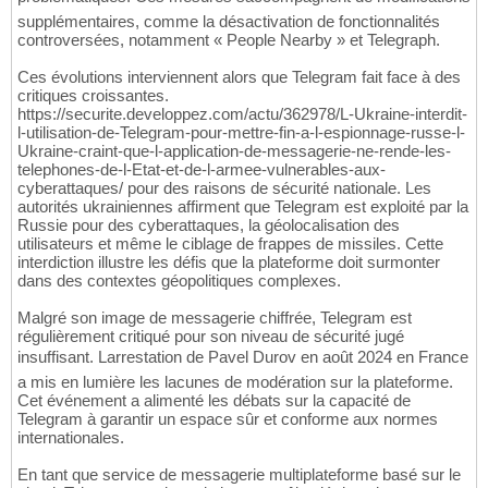
supplémentaires, comme la désactivation de fonctionnalités
controversées, notamment « People Nearby » et Telegraph.
Ces évolutions interviennent alors que Telegram fait face à des
critiques croissantes.
https://securite.developpez.com/actu/362978/L-Ukraine-interdit-
l-utilisation-de-Telegram-pour-mettre-fin-a-l-espionnage-russe-l-
Ukraine-craint-que-l-application-de-messagerie-ne-rende-les-
telephones-de-l-Etat-et-de-l-armee-vulnerables-aux-
cyberattaques/ pour des raisons de sécurité nationale. Les
autorités ukrainiennes affirment que Telegram est exploité par la
Russie pour des cyberattaques, la géolocalisation des
utilisateurs et même le ciblage de frappes de missiles. Cette
interdiction illustre les défis que la plateforme doit surmonter
dans des contextes géopolitiques complexes.
Malgré son image de messagerie chiffrée, Telegram est
régulièrement critiqué pour son niveau de sécurité jugé
insuffisant. Larrestation de Pavel Durov en août 2024 en France
a mis en lumière les lacunes de modération sur la plateforme.
Cet événement a alimenté les débats sur la capacité de
Telegram à garantir un espace sûr et conforme aux normes
internationales.
En tant que service de messagerie multiplateforme basé sur le