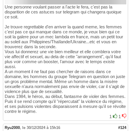
Une personne voulant passer a l'acte le fera, c'est pas la
disparition de ces astuces sur telegram qui changera quoique
ce soit.
Je trouve regrettable d'en arriver la quand meme, les femmes
c'est pas ce qui manque dans ce monde, je veux bien qui ce
soit la galere pour un mec lambda en france, mais un petit tour
au soleil aux Philippines/Thaïlande/Ukraine...etc et vous en
trouverez dans la seconde.
Vous lui donnerez une vie bien meilleur et elle comblera votre
vie affectif et sexuel, au dela de cette "arrangement", qu'il faut
plus voir comme un booster, l'amour avec le temps existe
aussi.
A un moment il ne faut pas chercher de raisons dans ce
domaine, les hommes du groupe Telegram en question on juste
un gros problème mental. Même un homme dans la misère
sexuelle n'aura normalement pas envie de violer, car il s'agit de
violence plus que de sexualité.
Dans 1984, le héros, au début, fantasme de violer des femmes.
Puis il se rend compte qu'il "répercutait" la violence du régime,
et ses pulsions violentes disparaissent à mesure qu'il se révolte
contre le régime.
1
1
Ryu2000
,
le 30/12/2024 à 15h16
#124