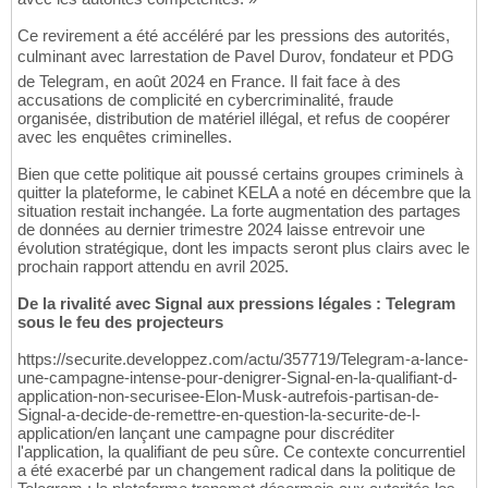
Ce revirement a été accéléré par les pressions des autorités,
culminant avec larrestation de Pavel Durov, fondateur et PDG
de Telegram, en août 2024 en France. Il fait face à des
accusations de complicité en cybercriminalité, fraude
organisée, distribution de matériel illégal, et refus de coopérer
avec les enquêtes criminelles.
Bien que cette politique ait poussé certains groupes criminels à
quitter la plateforme, le cabinet KELA a noté en décembre que la
situation restait inchangée. La forte augmentation des partages
de données au dernier trimestre 2024 laisse entrevoir une
évolution stratégique, dont les impacts seront plus clairs avec le
prochain rapport attendu en avril 2025.
De la rivalité avec Signal aux pressions légales : Telegram
sous le feu des projecteurs
https://securite.developpez.com/actu/357719/Telegram-a-lance-
une-campagne-intense-pour-denigrer-Signal-en-la-qualifiant-d-
application-non-securisee-Elon-Musk-autrefois-partisan-de-
Signal-a-decide-de-remettre-en-question-la-securite-de-l-
application/en lançant une campagne pour discréditer
l'application, la qualifiant de peu sûre. Ce contexte concurrentiel
a été exacerbé par un changement radical dans la politique de