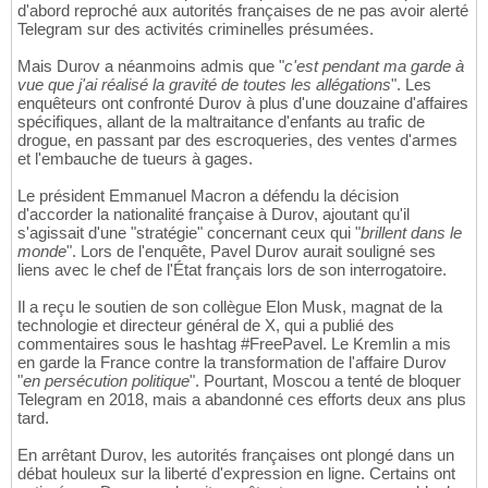
d'abord reproché aux autorités françaises de ne pas avoir alerté
Telegram sur des activités criminelles présumées.
Mais Durov a néanmoins admis que "
c'est pendant ma garde à
vue que j'ai réalisé la gravité de toutes les allégations
". Les
enquêteurs ont confronté Durov à plus d'une douzaine d'affaires
spécifiques, allant de la maltraitance d'enfants au trafic de
drogue, en passant par des escroqueries, des ventes d'armes
et l'embauche de tueurs à gages.
Le président Emmanuel Macron a défendu la décision
d'accorder la nationalité française à Durov, ajoutant qu'il
s'agissait d'une "stratégie" concernant ceux qui "
brillent dans le
monde
". Lors de l'enquête, Pavel Durov aurait souligné ses
liens avec le chef de l'État français lors de son interrogatoire.
Il a reçu le soutien de son collègue Elon Musk, magnat de la
technologie et directeur général de X, qui a publié des
commentaires sous le hashtag #FreePavel. Le Kremlin a mis
en garde la France contre la transformation de l'affaire Durov
"
en persécution politique
". Pourtant, Moscou a tenté de bloquer
Telegram en 2018, mais a abandonné ces efforts deux ans plus
tard.
En arrêtant Durov, les autorités françaises ont plongé dans un
débat houleux sur la liberté d'expression en ligne. Certains ont