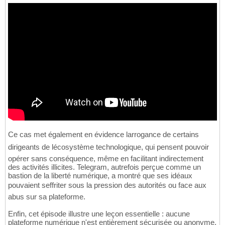
Ce cas met également en évidence larrogance de certains
dirigeants de lécosystème technologique, qui pensent pouvoir
opérer sans conséquence, même en facilitant indirectement
des activités illicites. Telegram, autrefois perçue comme un
bastion de la liberté numérique, a montré que ses idéaux
pouvaient seffriter sous la pression des autorités ou face aux
abus sur sa plateforme.
Enfin, cet épisode illustre une leçon essentielle : aucune
plateforme numérique n'est entièrement sécurisée ou anonyme.