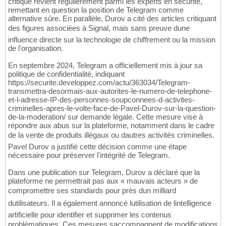
critique revient régulièrement parmi les experts en sécurité,
remettant en question la position de Telegram comme
alternative sûre. En parallèle, Durov a cité des articles critiquant
des figures associées à Signal, mais sans preuve dune
influence directe sur la technologie de chiffrement ou la mission
de l'organisation.
En septembre 2024, Telegram a officiellement mis à jour sa
politique de confidentialité, indiquant
https://securite.developpez.com/actu/363034/Telegram-
transmettra-desormais-aux-autorites-le-numero-de-telephone-
et-l-adresse-IP-des-personnes-soupconnees-d-activites-
criminelles-apres-le-volte-face-de-Pavel-Durov-sur-la-question-
de-la-moderation/ sur demande légale. Cette mesure vise à
répondre aux abus sur la plateforme, notamment dans le cadre
de la vente de produits illégaux ou dautres activités criminelles.
Pavel Durov a justifié cette décision comme une étape
nécessaire pour préserver l'intégrité de Telegram.
Dans une publication sur Telegram, Durov a déclaré que la
plateforme ne permettrait pas aux « mauvais acteurs » de
compromettre ses standards pour près dun milliard
dutilisateurs. Il a également annoncé lutilisation de lintelligence
artificielle pour identifier et supprimer les contenus
problématiques. Ces mesures saccompagnent de modifications