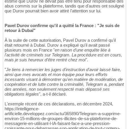
estimé que Durov ne devait pas être tenu pour responsable des
abus commis sur la plateforme, tandis que d'autres ont souligné
que Durov pourrait bien avoir attiré l'attention sur lui.
Pavel Durov confirme qu'il a quitté la France : "Je suis de
retour à Dubaï"
À la suite de cette autorisation, Pavel Durov a confirmé qu'il
était retourné à Dubaï. Durov a expliqué qu'il avait passé
plusieurs mois en France "
en raison d'une enquête liée à
l'activité de criminels sur Telegram. La procédure est en cours,
mais je suis heureux d'être rentré chez moi
".
"
Je tiens à remercier les juges d'instruction d'avoir laissé faire,
ainsi que mes avocats et mon équipe pour leurs efforts
incessants visant à démontrer qu'en matière de modération, de
coopération et de lutte contre la criminalité, Telegram a, pendant
des années, non seulement respecté mais dépassé ses
obligations légales
", a-t-il déclaré.
L'exemple récent de ces déclarations, en décembre 2024,
https://intelligence-
artificielle.developpez.com/actu/365890/Telegram-a-supprime-
environ-15-millions-de-groupes-illicites-de-sa-plateforme-de-
messagerie-en-utilisant-l-IA-faisant-face-a-une-pression-
croissante-pour-debarrasser-son-application-de-tout-contenu-