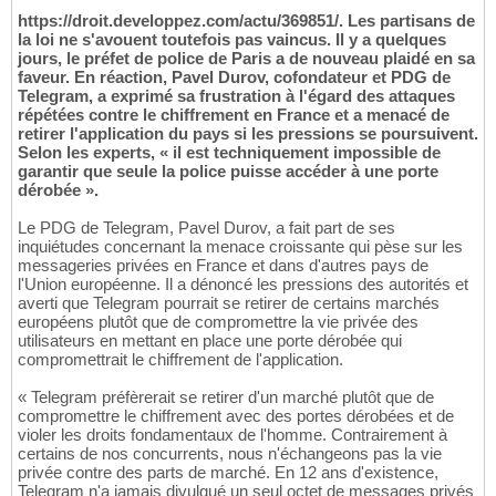
https://droit.developpez.com/actu/369851/. Les partisans de
la loi ne s'avouent toutefois pas vaincus. Il y a quelques
jours, le préfet de police de Paris a de nouveau plaidé en sa
faveur. En réaction, Pavel Durov, cofondateur et PDG de
Telegram, a exprimé sa frustration à l'égard des attaques
répétées contre le chiffrement en France et a menacé de
retirer l'application du pays si les pressions se poursuivent.
Selon les experts, « il est techniquement impossible de
garantir que seule la police puisse accéder à une porte
dérobée ».
Le PDG de Telegram, Pavel Durov, a fait part de ses
inquiétudes concernant la menace croissante qui pèse sur les
messageries privées en France et dans d'autres pays de
l'Union européenne. Il a dénoncé les pressions des autorités et
averti que Telegram pourrait se retirer de certains marchés
européens plutôt que de compromettre la vie privée des
utilisateurs en mettant en place une porte dérobée qui
compromettrait le chiffrement de l'application.
« Telegram préfèrerait se retirer d'un marché plutôt que de
compromettre le chiffrement avec des portes dérobées et de
violer les droits fondamentaux de l'homme. Contrairement à
certains de nos concurrents, nous n'échangeons pas la vie
privée contre des parts de marché. En 12 ans d'existence,
Telegram n'a jamais divulgué un seul octet de messages privés