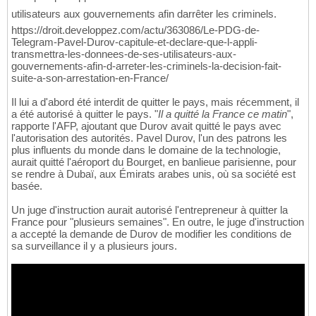
utilisateurs aux gouvernements afin darrêter les criminels.
https://droit.developpez.com/actu/363086/Le-PDG-de-
Telegram-Pavel-Durov-capitule-et-declare-que-l-appli-
transmettra-les-donnees-de-ses-utilisateurs-aux-
gouvernements-afin-d-arreter-les-criminels-la-decision-fait-
suite-a-son-arrestation-en-France/
Il lui a d'abord été interdit de quitter le pays, mais récemment, il
a été autorisé à quitter le pays. "
Il a quitté la France ce matin
",
rapporte l'AFP, ajoutant que Durov avait quitté le pays avec
l'autorisation des autorités. Pavel Durov, l'un des patrons les
plus influents du monde dans le domaine de la technologie,
aurait quitté l'aéroport du Bourget, en banlieue parisienne, pour
se rendre à Dubaï, aux Émirats arabes unis, où sa société est
basée.
Un juge d'instruction aurait autorisé l'entrepreneur à quitter la
France pour "plusieurs semaines". En outre, le juge d'instruction
a accepté la demande de Durov de modifier les conditions de
sa surveillance il y a plusieurs jours.