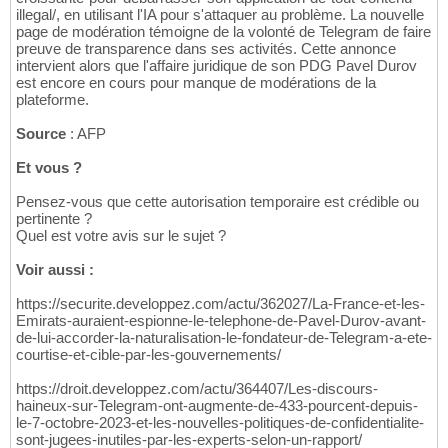
illegal/, en utilisant l'IA pour s'attaquer au problème. La nouvelle
page de modération témoigne de la volonté de Telegram de faire
preuve de transparence dans ses activités. Cette annonce
intervient alors que l'affaire juridique de son PDG Pavel Durov
est encore en cours pour manque de modérations de la
plateforme.
Source
: AFP
Et vous ?
Pensez-vous que cette autorisation temporaire est crédible ou
pertinente ?
Quel est votre avis sur le sujet ?
Voir aussi :
https://securite.developpez.com/actu/362027/La-France-et-les-
Emirats-auraient-espionne-le-telephone-de-Pavel-Durov-avant-
de-lui-accorder-la-naturalisation-le-fondateur-de-Telegram-a-ete-
courtise-et-cible-par-les-gouvernements/
https://droit.developpez.com/actu/364407/Les-discours-
haineux-sur-Telegram-ont-augmente-de-433-pourcent-depuis-
le-7-octobre-2023-et-les-nouvelles-politiques-de-confidentialite-
sont-jugees-inutiles-par-les-experts-selon-un-rapport/