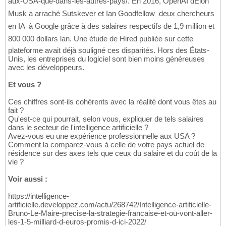
aux-USA-que-dans-les-autres-pays/. En 2016, OpenAI dElon
Musk a arraché Sutskever et Ian Goodfellow  deux chercheurs
en IA  à Google grâce à des salaires respectifs de 1,9 million et
800 000 dollars lan. Une étude de Hired publiée sur cette
plateforme avait déjà souligné ces disparités. Hors des États-
Unis, les entreprises du logiciel sont bien moins généreuses
avec les développeurs.
Et vous ?
Ces chiffres sont-ils cohérents avec la réalité dont vous êtes au
fait ?
Qu'est-ce qui pourrait, selon vous, expliquer de tels salaires
dans le secteur de l'intelligence artificielle ?
Avez-vous eu une expérience professionnelle aux USA ?
Comment la comparez-vous à celle de votre pays actuel de
résidence sur des axes tels que ceux du salaire et du coût de la
vie ?
Voir aussi :
https://intelligence-
artificielle.developpez.com/actu/268742/Intelligence-artificielle-
Bruno-Le-Maire-precise-la-strategie-francaise-et-ou-vont-aller-
les-1-5-milliard-d-euros-promis-d-ici-2022/