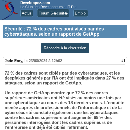
Developpez.com
Le Club des Développeurs et IT Pro
Actus
Forum S�curit�
Emploi
Sécurité
:
72 % des cadres sont visés par des
cyberattaques, selon un rapport de GetApp
Répondre à la discussion
Jade Emy
,
le 23/08/2024 à 12h02
#1
72 % des cadres sont ciblés par des cyberattaques, et les
deepfakes générés par l'IA ont été impliqués dans 27 % des
attaques, selon un rapport de GetApp.
Un rapport de GetApp montre que 72 % des cadres
supérieurs américains ont été visés au moins une fois par
une cyberattaque au cours des 18 derniers mois. L'enquête
menée auprès de professionnels de l'informatique et de la
cybersécurité constate également que les cyberattaques
contre les cadres supérieurs ont augmenté, 69 % des
personnes interrogées dont les cadres supérieurs de
l'entreprise ont déjà été ciblés l'affirmant.