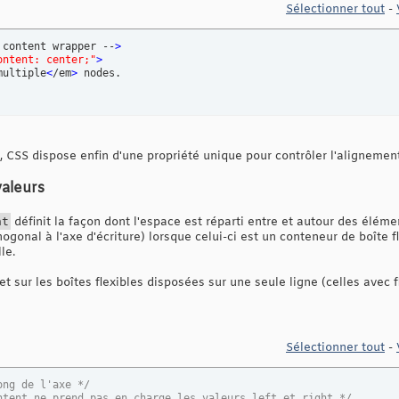
Sélectionner tout
-
 content wrapper --
>
ontent: center;"
>
multiple
<
/em
>
CSS dispose enfin d'une propriété unique pour contrôler l'alignement 
valeurs
nt
définit la façon dont l'espace est réparti entre et autour des éléme
hogonal à l'axe d'écriture) lorsque celui-ci est un conteneur de boîte fl
le.
et sur les boîtes flexibles disposées sur une seule ligne (celles avec
Sélectionner tout
-
ong de l'axe */
ntent ne prend pas en charge les valeurs left et right */