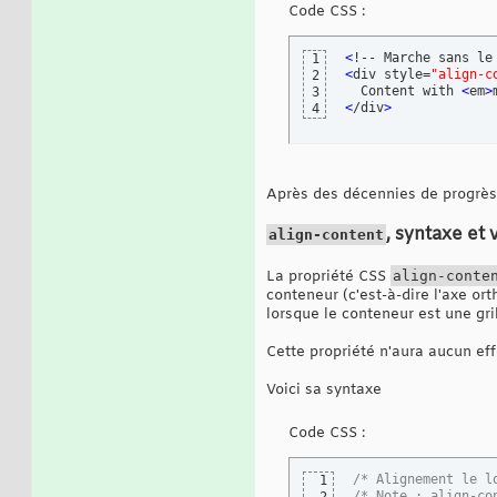
Code CSS :
<
!-- Marche sans le
1
<
div style=
"align-c
2
  Content with 
<
em
>
3
<
/div
>
4
Après des décennies de progrès, 
, syntaxe et 
align-content
La propriété CSS
align-conte
conteneur (c'est-à-dire l'axe ort
lorsque le conteneur est une gril
Cette propriété n'aura aucun eff
Voici sa syntaxe
Code CSS :
/* Alignement le l
1
/* Note : align-co