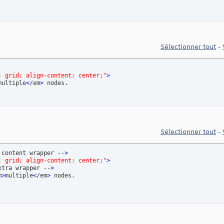
Sélectionner tout
-
: grid; align-content: center;"
>
multiple
<
/em
>
Sélectionner tout
-
 content wrapper --
>
: grid; align-content: center;"
>
xtra wrapper --
>
m
>
multiple
<
/em
>
 nodes.
