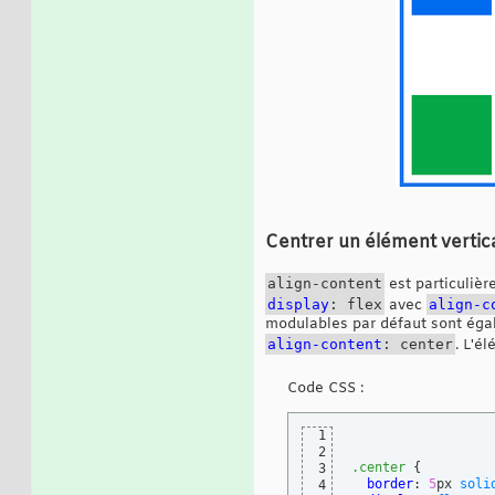
Centrer un élément verti
align-content
est particulièr
display
: flex
avec
align-c
modulables par défaut sont égal
align-content
: center
. L'é
Code CSS :
1
2
.center
{
3
border
: 
5
px 
soli
4