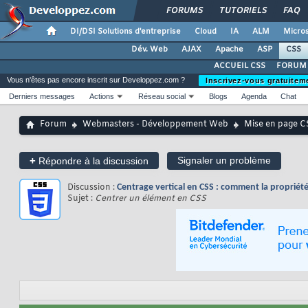
FORUMS
TUTORIELS
FAQ
DI/DSI Solutions d'entreprise
Cloud
IA
ALM
Micros
Dév. Web
AJAX
Apache
ASP
CSS
ACCUEIL CSS
FORUM 
Vous n'êtes pas encore inscrit sur Developpez.com ?
Inscrivez-vous gratuitem
Derniers messages
Actions
Réseau social
Blogs
Agenda
Chat
Forum
Webmasters - Développement Web
Mise en page C
+
Signaler un problème
Répondre à la discussion
Discussion :
Centrage vertical en CSS : comment la propriété
Sujet :
Centrer un élément en CSS