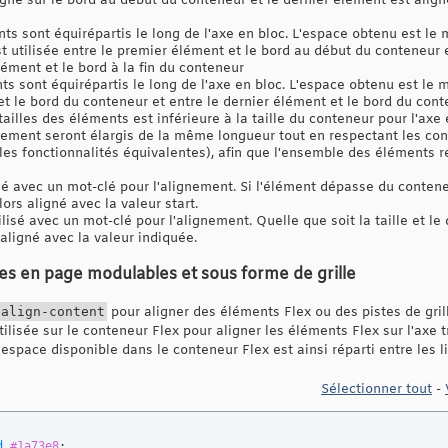
gné sur le bord au début du conteneur et le dernier élément est aligné
e 
center
afe 
center
;

ts sont équirépartis le long de l'axe en bloc. L'espace obtenu est l
s */
t utilisée entre le premier élément et le bord au début du conteneur 
erit
élément et le bord à la fin du conteneur
tial
ts sont équirépartis le long de l'axe en bloc. L'espace obtenu est l
et
;
t le bord du conteneur et entre le dernier élément et le bord du cont
tailles des éléments est inférieure à la taille du conteneur pour l'axe
ment seront élargis de la même longueur tout en respectant les con
les fonctionnalités équivalentes), afin que l'ensemble des éléments 
isé avec un mot-clé pour l'alignement. Si l'élément dépasse du conten
ors aligné avec la valeur start.
ilisé avec un mot-clé pour l'alignement. Quelle que soit la taille et
aligné avec la valeur indiquée.
es en page modulables et sous forme de grille
align-content
pour aligner des éléments Flex ou des pistes de gril
tilisée sur le conteneur Flex pour aligner les éléments Flex sur l'axe 
L'espace disponible dans le conteneur Flex est ainsi réparti entre les li
Sélectionner tout
-
d
#1a73e8
;
