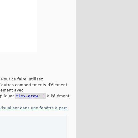
our ce faire, utilisez
 d'autres comportements d'élément
alement avec
ppliquer
flex-grow
:
1
à l'élément.
Visualiser dans une fenêtre à part