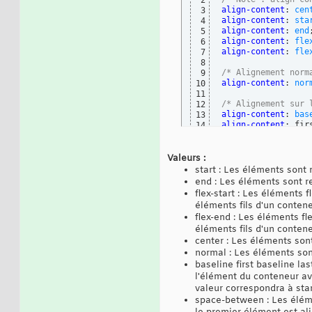
2
align-content
: 
cen
3
align-content
: 
sta
4
align-content
: 
end
5
align-content
: 
fle
6
align-content
: 
fle
7
8
/* Alignement norm
9
align-content
: 
nor
10
11
/* Alignement sur 
12
align-content
: 
bas
13
align-content
: fir
14
align-content
: las
15
16
/* Répartition de 
17
Valeurs :
align-content
: 
spa
18
start : Les éléments sont 
                  
19
end : Les éléments sont re
                  
20
flex-start : Les éléments 
                  
21
éléments fils d'un contene
align-content
: 
spa
22
flex-end : Les éléments fl
                  
23
éléments fils d'un contene
                  
24
align-content
: spa
center : Les éléments sont
25
                  
26
normal : Les éléments sont
align-content
: 
str
27
baseline first baseline la
                  
28
l'élément du conteneur ave
                  
29
valeur correspondra à star
30
space-between : Les éléme
/* Gestion du dépa
31