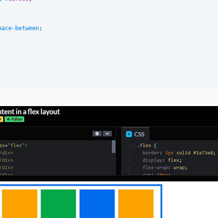
pace-between
;

ild
(
3
n + 
1
)
{
:
 #006bee
ild
(
3
n + 
2
)
{
:
 #fca300
ild
(
3
n + 
3
)
{
:
 #05a749