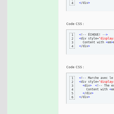
<
/div
>
4
Code CSS :
<
!-- ÉCHOUE! --
>
1
<
div style=
"display
2
  Content with 
<
em
>
3
<
/div
>
4
Code CSS :
<
!-- Marche avec le
1
<
div style=
"display
2
<
div
>
<
!-- The e
3
    Content with 
<
e
4
<
/div
>
5
<
/div
>
6