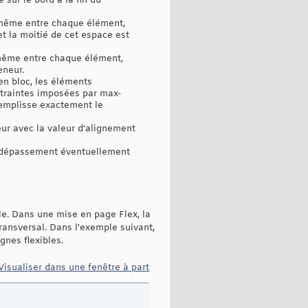
 sur le bord à la fin du
e même entre chaque élément,
et la moitié de cet espace est
e même entre chaque élément,
eneur.
 en bloc, les éléments
traintes imposées par max-
remplisse exactement le
eur avec la valeur d'alignement
 le dépassement éventuellement
le. Dans une mise en page Flex, la
transversal. Dans l'exemple suivant,
gnes flexibles.
Visualiser dans une fenêtre à part