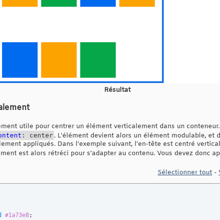
Résultat
calement
ement utile pour centrer un élément verticalement dans un conteneur. P
ontent
: center
. L'élément devient alors un élément modulable, et
ement appliqués. Dans l'exemple suivant, l'en-tête est centré vertic
lément est alors rétréci pour s'adapter au contenu. Vous devez donc a
Sélectionner tout
-
d
#1a73e8
;
