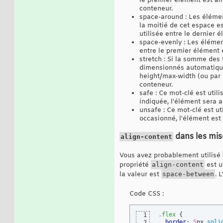
le premier élément est ali
align-content
: saf
32
conteneur.
align-content
: uns
33
34
space-around : Les élémen
/* Valeurs globale
35
la moitié de cet espace es
align-content
: 
inh
36
utilisée entre le dernier 
align-content
: 
ini
37
space-evenly : Les élémen
align-content
: 
uns
38
entre le premier élément e
stretch : Si la somme des 
dimensionnés automatique
height/max-width (ou par 
conteneur.
safe : Ce mot-clé est util
indiquée, l'élément sera al
unsafe : Ce mot-clé est ut
occasionné, l'élément est 
dans les mis
align-content
Vous avez probablement utilisé
propriété
align-content
est u
la valeur est
space-between
. 
Code CSS :
.flex
{
1
border
: 
5
px 
soli
2