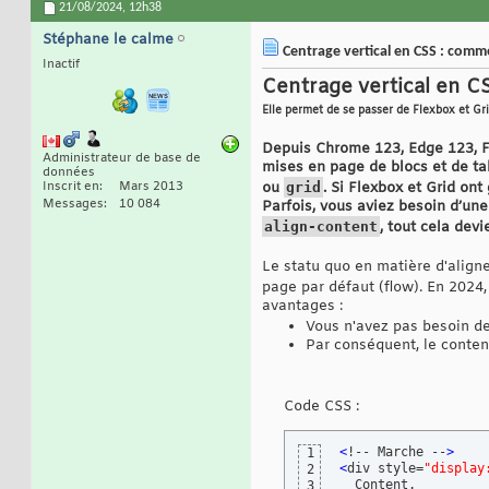
21/08/2024,
12h38
Stéphane le calme
Centrage vertical en CSS : comme
Inactif
Centrage vertical en CS
Elle permet de se passer de Flexbox et Gr
Depuis Chrome 123, Edge 123, Fir
Administrateur de base de
mises en page de blocs et de ta
données
Inscrit en
Mars 2013
ou
grid
. Si Flexbox et Grid on
Messages
10 084
Parfois, vous aviez besoin d’une
align-content
, tout cela devi
Le statu quo en matière d'align
page par défaut (flow). En 2024
avantages :
Vous n'avez pas besoin d
Par conséquent, le conten
Code CSS :
<
!-- Marche --
>
1
<
div style=
"display
2
3