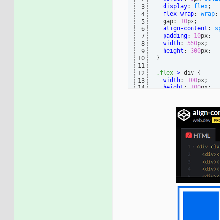
display
: 
flex
;

3
flex-wrap
: 
wrap
;

4
  gap: 
10
px;

5
align-content
: 
s
6
padding
: 
10
px;

7
width
: 
550
px;

8
height
: 
300
9
}
10
11
.flex
>
 div 
{
12
width
: 
100
px;

13
height
: 
100
14
}
15
16
.flex
>
 div
:nth-ch
17
background-color
18
}
19
20
.flex
>
 div
:nth-ch
21
background-color
22
}
23
24
.flex
>
 div
:nth-ch
25
background-color
26
}
27