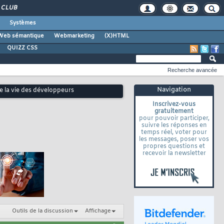
CLUB
Systèmes
Web sémantique
Webmarketing
(X)HTML
QUIZZ CSS
Recherche avancée
Navigation
ie la vie des développeurs
Inscrivez-vous
gratuitement
pour pouvoir participer,
suivre les réponses en
temps réel, voter pour
les messages, poser vos
propres questions et
recevoir la newsletter
Outils de la discussion
Affichage