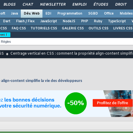
BLOGS
CHAT
NEWSLETTER
EMPLOI
ÉTUDES
DROIT
oft
Java
Dév. Web
EDI
Programmation
SGBD
Office
Mobiles
Dart
Flash / Flex
JavaScript
NodeJS
PHP
Ruby
TypeScript
CSS
FAQ CSS
TUTORIELS CSS
GALERIE CSS
OUTILS CSS
LIVRES CSS
ent !
Règles
SS
Centrage vertical en CSS : comment la propriété align-content simplif
 align-content simplifie la vie des développeurs