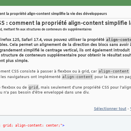
nt la propriété align-content simplifie la vie des développeurs
S : comment la propriété align-content simplifie 
id, mettant fin aux structures de conteneurs div supplémentaires
efox 125, Safari 17.4, vous pouvez utiliser la propriété
align-cont
bles. Cela permet un alignement de la direction des blocs sans avoir 
t grandement simplifié le centrage vertical, ils ont également introdu
 structure de conteneurs supplémentaire pour obtenir le résultat souh
ent plus simple.
ement CSS consiste à passer à flexbox ou à grid, car
align-content
, les navigateurs ont implémenté
align-content
pour la mise en pag
e flexbox ou de
grid
, mais seulement d'une propriété CSS pour l'alig
u n'a pas besoin d'être enveloppé dans une div.
Sélectionner tout
-
: grid; align-content: center;"
>