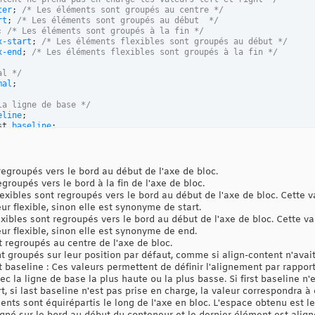
ter
; 
/* Les éléments sont groupés au centre */
rt
; 
/* Les éléments sont groupés au début  */
; 
/* Les éléments sont groupés à la fin */
x-start
; 
/* Les éléments flexibles sont groupés au début */
x-end
; 
/* Les éléments flexibles sont groupés à la fin */
al */
mal
;

la ligne de base */
eline
st 
baseline
t 
baseline
;

l'espace */
ce-between
; 
/* L'espace est réparti entre
regroupés vers le bord au début de l'axe de bloc.
               les éléments, le premier est
groupés vers le bord à la fin de l'axe de bloc.
               accolé au bord et le dernier
flexibles sont regroupés vers le bord au début de l'axe de bloc. Cette 
               également. */
ur flexible, sinon elle est synonyme de start.
ce-around
; 
/* L'espace est réparti entre les
exibles sont regroupés vers le bord au début de l'axe de bloc. Cette v
               éléments avec un demi-espace
ur flexible, sinon elle est synonyme de end.
               au début et à la fin */
ce-evenly; 
/* L'espace est réparti entre les
 regroupés au centre de l'axe de bloc.
               éléments et autour */
 groupés sur leur position par défaut, comme si align-content n'avait 
etch
; 
/* Les éléments dimensionnés avec
st baseline : Ces valeurs permettent de définir l'alignement par rappor
               auto sont étirés également
c la ligne de base la plus haute ou la plus basse. Si first baseline n'e
               afin de remplir le conteneur*/
t, si last baseline n'est pas prise en charge, la valeur correspondra à 
nts sont équirépartis le long de l'axe en bloc. L'espace obtenu est
ssement */