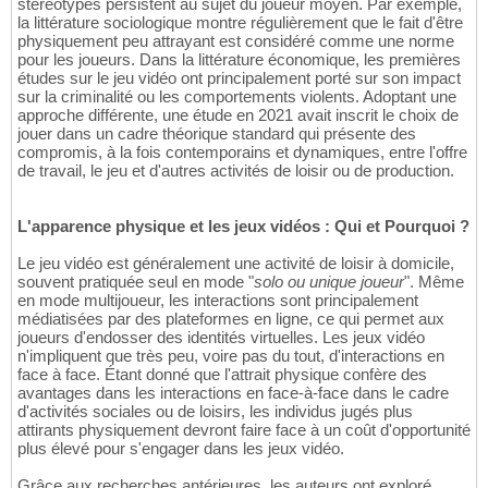
stéréotypes persistent au sujet du joueur moyen. Par exemple,
la littérature sociologique montre régulièrement que le fait d'être
physiquement peu attrayant est considéré comme une norme
pour les joueurs. Dans la littérature économique, les premières
études sur le jeu vidéo ont principalement porté sur son impact
sur la criminalité ou les comportements violents. Adoptant une
approche différente, une étude en 2021 avait inscrit le choix de
jouer dans un cadre théorique standard qui présente des
compromis, à la fois contemporains et dynamiques, entre l'offre
de travail, le jeu et d'autres activités de loisir ou de production.
L'apparence physique et les jeux vidéos : Qui et Pourquoi ?
Le jeu vidéo est généralement une activité de loisir à domicile,
souvent pratiquée seul en mode "
solo ou unique joueur
". Même
en mode multijoueur, les interactions sont principalement
médiatisées par des plateformes en ligne, ce qui permet aux
joueurs d'endosser des identités virtuelles. Les jeux vidéo
n'impliquent que très peu, voire pas du tout, d'interactions en
face à face. Étant donné que l'attrait physique confère des
avantages dans les interactions en face-à-face dans le cadre
d'activités sociales ou de loisirs, les individus jugés plus
attirants physiquement devront faire face à un coût d'opportunité
plus élevé pour s'engager dans les jeux vidéo.
Grâce aux recherches antérieures, les auteurs ont exploré