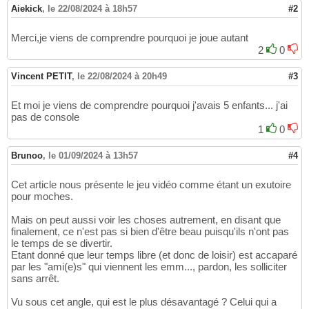
Aiekick
,
le 22/08/2024 à 18h57
#2
Merci,je viens de comprendre pourquoi je joue autant
2
0
Vincent PETIT
,
le 22/08/2024 à 20h49
#3
Et moi je viens de comprendre pourquoi j'avais 5 enfants... j'ai
pas de console
1
0
Brunoo
,
le 01/09/2024 à 13h57
#4
Cet article nous présente le jeu vidéo comme étant un exutoire
pour moches.
Mais on peut aussi voir les choses autrement, en disant que
finalement, ce n'est pas si bien d'être beau puisqu'ils n'ont pas
le temps de se divertir.
Etant donné que leur temps libre (et donc de loisir) est accaparé
par les "ami(e)s" qui viennent les emm..., pardon, les solliciter
sans arrêt.
Vu sous cet angle, qui est le plus désavantagé ? Celui qui a