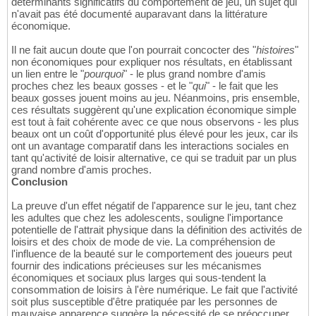
déterminants significatifs du comportement de jeu, un sujet qui
n'avait pas été documenté auparavant dans la littérature
économique.
Il ne fait aucun doute que l'on pourrait concocter des "
histoires
"
non économiques pour expliquer nos résultats, en établissant
un lien entre le "
pourquoi
" - le plus grand nombre d'amis
proches chez les beaux gosses - et le "
qui
" - le fait que les
beaux gosses jouent moins au jeu. Néanmoins, pris ensemble,
ces résultats suggèrent qu'une explication économique simple
est tout à fait cohérente avec ce que nous observons - les plus
beaux ont un coût d'opportunité plus élevé pour les jeux, car ils
ont un avantage comparatif dans les interactions sociales en
tant qu'activité de loisir alternative, ce qui se traduit par un plus
grand nombre d'amis proches.
Conclusion
La preuve d'un effet négatif de l'apparence sur le jeu, tant chez
les adultes que chez les adolescents, souligne l'importance
potentielle de l'attrait physique dans la définition des activités de
loisirs et des choix de mode de vie. La compréhension de
l'influence de la beauté sur le comportement des joueurs peut
fournir des indications précieuses sur les mécanismes
économiques et sociaux plus larges qui sous-tendent la
consommation de loisirs à l'ère numérique. Le fait que l'activité
soit plus susceptible d'être pratiquée par les personnes de
mauvaise apparence suggère la nécessité de se préoccuper