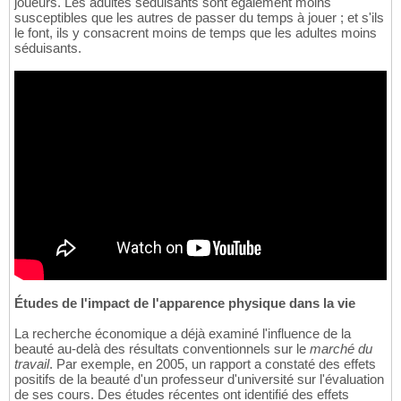
joueurs. Les adultes séduisants sont également moins
susceptibles que les autres de passer du temps à jouer ; et s'ils
le font, ils y consacrent moins de temps que les adultes moins
séduisants.
Études de l'impact de l'apparence physique dans la vie
La recherche économique a déjà examiné l'influence de la
beauté au-delà des résultats conventionnels sur le
marché du
travail
. Par exemple, en 2005, un rapport a constaté des effets
positifs de la beauté d'un professeur d'université sur l'évaluation
de ses cours. Des études récentes ont identifié des effets