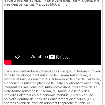
le rôle d'allié, en les aidant à faire cette transition », a déclaré le
président de Karma, Marques McCammon.
Dans une démarche audacieuse qui marque un tournant majeur
dans le développement automobile, Karma Automotive, le
premier et unique constructeur automobile de luxe de Californie,
a annoncé la mise en place de la vaste collaboration avec Intel,
intégrant les solutions Intel Automotive dans l'ensemble de sa
plate-forme automobile. Karma, qui fabrique à la fois des
véhicules électriques à autonomie étendue (E-REV) et une
nouvelle gamme de véhicules entièrement électriques (EV),
aborde l'avenir de front en adoptant l'approche « véhicule