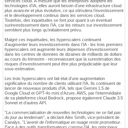
services cloud. À mesure que les entreprises adoptent les
technologies d'IA, elles auront besoin d'une infrastructure cloud
plus avancée et plus évolutive, ce qui stimulera l'investissement
et le développement continus dans les services cloud.
Toutefois, des inquiétudes se font jour quant à un éventuel
surinvestissement dans l'IA, car les retours sur investissement
semblent plus longs qu'initialement prévu.
Malgré ces inquiétudes, les hyperscalers continuent
d'augmenter leurs investissements dans l'IA - les trois premiers
hyperscalers ont augmenté leurs dépenses d'investissement
dans les centres de données de dizaines de milliards de dollars
au cours du trimestre - reconnaissant que la surestimation des
risques d'investissement peut être plus préjudiciable que leur
sous-estimation.
Les trois hyperscalers ont fait état d'une augmentation
significative du nombre de clients utilisant l'IA. Ils continuent de
lancer de nouveaux produits d'IA, tels que Gemini 1.5 de
Google Cloud et GPT-4o mini d'Azure. AWS, par l'intermédiaire
de sa plateforme cloud Bedrock, propose également Claude 3.5
Sonnet et d'autres API.
"
La commercialisation de nouvelles technologies ne se fait pas
du jour au lendemain
", a déclaré Alex Smith, vice-président de
Canalys. "
L'avenir de l'informatique en nuage reste prometteur.
Face à des outils transformateurs comme l'IA, les principaux