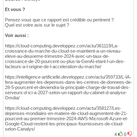
Et vous ?
Pensez-vous que ce rapport est crédible ou pertinent ?
Quel est votre avis sur le sujet ?
Voir aussi :
https://cloud-computing.developpez.com/actu/361119/La-
croissance-du-marche-du-cloud-se-maintient-a-un-niveau-
eleve-au-deuxieme-trimestre-2024-avec-un-taux-de-
croissance-de-20-pourcent-ou-plus-la-GenAI-etant-l-un-des-
facteurs-a-l-origine-de-l-acceleration-du-marche/
https://intelligence-artificielle.developpez.com/actu/359733/L-IA-
fera-augmenter-les-depenses-dans-les-centres-de-donnees-de-
28-5-pourcent-et-deviendra-la-principale-charge-de-travail-des-
serveurs-d-ici-a-2027-selon-un-rapport-du-cabinet-d-analyse-
Omdia/
https://cloud-computing.developpez.com/actu/358127/Les-
depenses-mondiales-en-matiere-de-cloud-augmentent-de-21-
pourcent-au-premier-trimestre-2024-AWS-Microsoft-Azure-et-
Google-Cloud-restent-les-principaux-fournisseurs-de-cloud-
selon-Canalys/
4
0