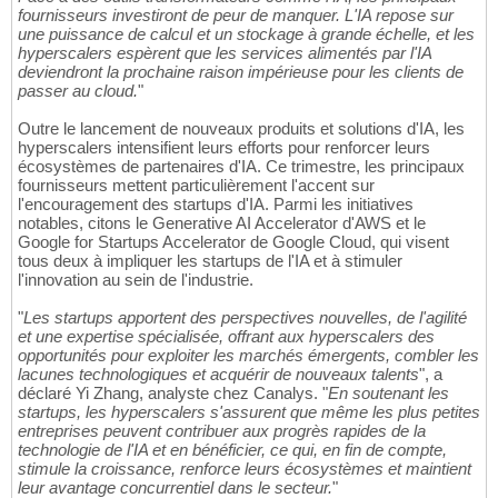
fournisseurs investiront de peur de manquer. L'IA repose sur
une puissance de calcul et un stockage à grande échelle, et les
hyperscalers espèrent que les services alimentés par l'IA
deviendront la prochaine raison impérieuse pour les clients de
passer au cloud.
"
Outre le lancement de nouveaux produits et solutions d'IA, les
hyperscalers intensifient leurs efforts pour renforcer leurs
écosystèmes de partenaires d'IA. Ce trimestre, les principaux
fournisseurs mettent particulièrement l'accent sur
l'encouragement des startups d'IA. Parmi les initiatives
notables, citons le Generative AI Accelerator d'AWS et le
Google for Startups Accelerator de Google Cloud, qui visent
tous deux à impliquer les startups de l'IA et à stimuler
l'innovation au sein de l'industrie.
"
Les startups apportent des perspectives nouvelles, de l'agilité
et une expertise spécialisée, offrant aux hyperscalers des
opportunités pour exploiter les marchés émergents, combler les
lacunes technologiques et acquérir de nouveaux talents
", a
déclaré Yi Zhang, analyste chez Canalys. "
En soutenant les
startups, les hyperscalers s'assurent que même les plus petites
entreprises peuvent contribuer aux progrès rapides de la
technologie de l'IA et en bénéficier, ce qui, en fin de compte,
stimule la croissance, renforce leurs écosystèmes et maintient
leur avantage concurrentiel dans le secteur.
"