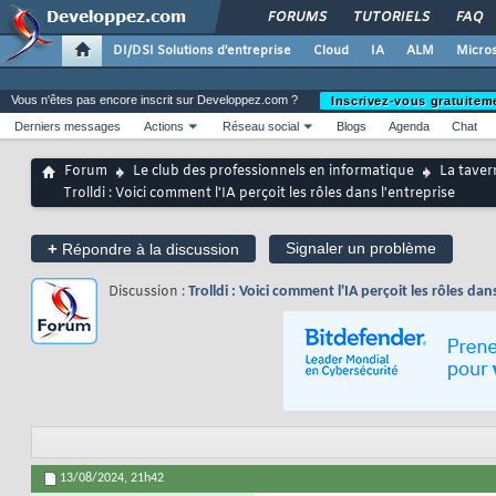
FORUMS
TUTORIELS
FAQ
DI/DSI Solutions d'entreprise
Cloud
IA
ALM
Micros
Vous n'êtes pas encore inscrit sur Developpez.com ?
Inscrivez-vous gratuitem
Derniers messages
Actions
Réseau social
Blogs
Agenda
Chat
Forum
Le club des professionnels en informatique
La taver
Trolldi : Voici comment l'IA perçoit les rôles dans l'entreprise
+
Signaler un problème
Répondre à la discussion
Discussion :
Trolldi : Voici comment l'IA perçoit les rôles dan
13/08/2024,
21h42