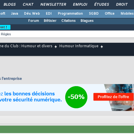
BLOGS
CHAT
NEWSLETTER
EMPLOI
ÉTUDES
DROIT
oft
Java
Dév. Web
EDI
Programmation
SGBD
Office
Mobiles
Forum
Bêtisier
Citations
Blagues
ent !
Règles
ne du Club : Humour et divers
Humour Informatique
s l'entreprise