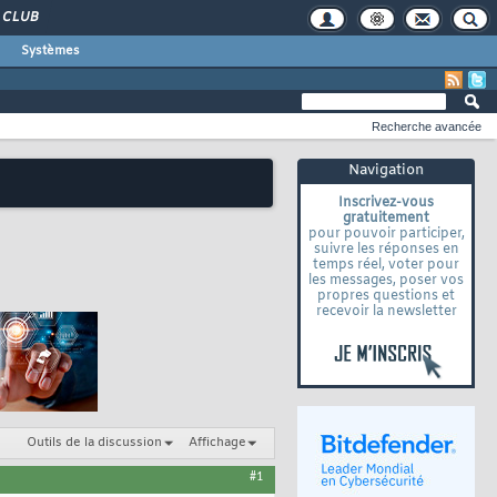
CLUB
Systèmes
Recherche avancée
Navigation
Inscrivez-vous
gratuitement
pour pouvoir participer,
suivre les réponses en
temps réel, voter pour
les messages, poser vos
propres questions et
recevoir la newsletter
Outils de la discussion
Affichage
#1