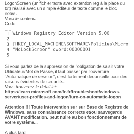
LogonScreen (un fichier texte avec extention reg à la place du
txt) réalisé avec un simple éditeur de texte comme le bloc
notes.
Voici le contenu:
Code :
Windows Registry Editor Version 5.00

1
2
[HKEY_LOCAL_MACHINE\SOFTWARE\Policies\Microso
3
"NoLockScreen"=dword:00000001
4
5
Si vous parlez de la suppression de l'obligation de saisir votre
Utilisateur/Mot de Passe, il faut passer par l'ouverture
"Automatique de session", c'est fortement déconseillé pour des
raisons évidentes de sécurité...
Vous trouverez le détail ici:
https://learn.microsoft.com/fr-fr/troubleshoot/windows-
server/user-profiles-and-logon/turn-on-automatic-logon
Attention !!! Toute intervention sur sur Base de Registre de
Windows, sans connaissance correcte et/ou sauvegarde
AVANT modification, peut nuire au bon fonctionnement de
votre système...
A plus tard