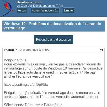
Developpez.com
Le Club des Développeurs et IT Pro
Actus
Forum Windows 10
Emploi
Windows 10
:
Probléme de désactivation de l'ecran de
verrouillage
Répondre à la discussion
khalidzip
,
le 09/08/2024 à 18h50
#1
Bonjour a tous,
Pourriez-vous m'aider svp , j'arrive pas à désactiver l'écran de
verrouillage sur un poste de Windows 10 même si j'ai désactivé
le verrouillage auto dans le gpedit.msc en activant " Ne pas
afficher l'écran de verrouillage "
https://postimg.cc/qhDpP5tx
Et également j'ai désativé le verrouillage dans le menu en vain
après quelques minute l'écran se verrouille automatiquement
Sélectionnez Démarrer > Paramètres.