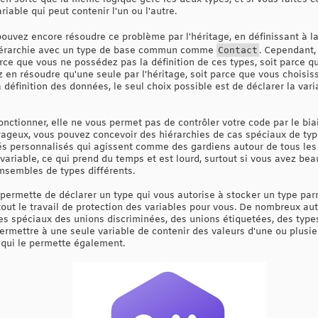
iable qui peut contenir l'un ou l'autre.
ouvez encore résoudre ce problème par l'héritage, en définissant à l
iérarchie avec un type de base commun comme
Contact
. Cependant,
 parce que vous ne possédez pas la définition de ces types, soit parce 
 en résoudre qu'une seule par l'héritage, soit parce que vous choisis
 définition des données, le seul choix possible est de déclarer la varia
onctionner, elle ne vous permet pas de contrôler votre code par le bi
ageux, vous pouvez concevoir des hiérarchies de cas spéciaux de typ
és personnalisés qui agissent comme des gardiens autour de tous les
ariable, ce qui prend du temps et est lourd, surtout si vous avez bea
ensembles de types différents.
 permette de déclarer un type qui vous autorise à stocker un type pa
tout le travail de protection des variables pour vous. De nombreux aut
es spéciaux des unions discriminées, des unions étiquetées, des typ
ermettre à une seule variable de contenir des valeurs d'une ou plusie
 qui le permette également.