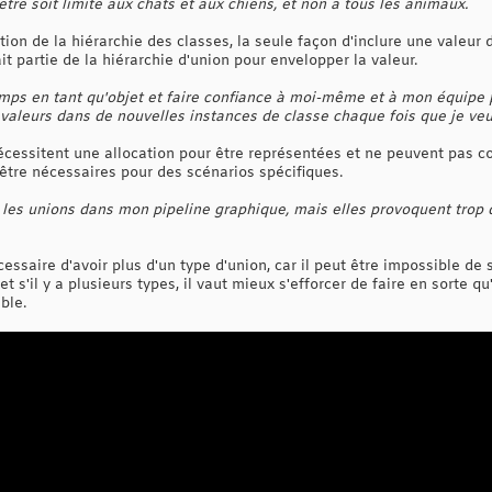
re soit limité aux chats et aux chiens, et non à tous les animaux.
ion de la hiérarchie des classes, la seule façon d'inclure une valeur d
ait partie de la hiérarchie d'union pour envelopper la valeur.
amps en tant qu'objet et faire confiance à moi-même et à mon équipe p
 valeurs dans de nouvelles instances de classe chaque fois que je veux
nécessitent une allocation pour être représentées et ne peuvent pas co
 être nécessaires pour des scénarios spécifiques.
r les unions dans mon pipeline graphique, mais elles provoquent trop 
cessaire d'avoir plus d'un type d'union, car il peut être impossible de s
 s'il y a plusieurs types, il vaut mieux s'efforcer de faire en sorte qu'
ble.