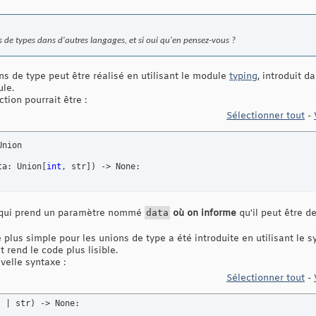
s de types dans d'autres langages, et si oui qu'en pensez-vous ?
ns de type peut être réalisé en utilisant le module
typing
, introduit d
le.
ion pourrait être :
Sélectionner tout
-
nion

ta: Union
[
int
, str
]
)
 -> None:
qui prend un paramètre nommé
data
où on informe
qu'il peut être d
plus simple pour les unions de type a été introduite en utilisant le
 rend le code plus lisible.
velle syntaxe :
Sélectionner tout
-
t
 | str
)
 -> None: