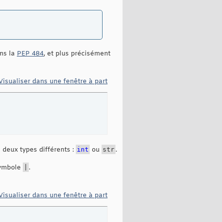
ans la
PEP 484
, et plus précisément
Visualiser dans une fenêtre à part
e deux types différents :
int
ou
str
.
 symbole
|
.
Visualiser dans une fenêtre à part