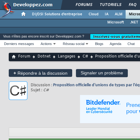
FORUMS
TUTORIELS
FAQ
DI/DSI Solutions d'entreprise
Cloud
IA
ALM
Micros
Microsoft
.NET
Vous n'êtes pas encore inscrit sur Developpez.com ?
Inscrivez-vous gratuitem
Derniers messages
Actions
Réseau social
Blogs
Agenda
Chat
Forum
Dotnet
Langages
C#
Proposition officielle d
+
Signaler un problème
Répondre à la discussion
Discussion :
Proposition officielle d'unions de types par l'
Sujet :
C#