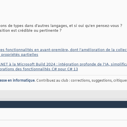
ions de types dans d'autres langages, et si oui qu'en pensez-vous ?
tion est crédible ou pertinente ?
es fonctionnalités en avant-première, dont l'amélioration de la collec
 propriétés partielles
NET à la Microsoft Build 2024 : intégration profonde de l'IA, simplif
iorations des fonctionnalités C# pour C# 13
esse en informatique
. Contribuez au club : corrections, suggestions, critiques,