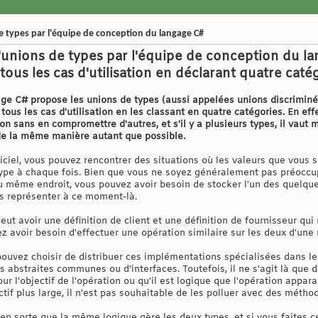
de types par l'équipe de conception du langage C#
 d'unions de types par l'équipe de conception du l
tous les cas d'utilisation en déclarant quatre caté
ge C# propose les unions de types (aussi appelées unions discriminées
tous les cas d'utilisation en les classant en quatre catégories. En effe
tion sans en compromettre d'autres, et s'il y a plusieurs types, il vaut 
r de la même manière autant que possible.
ciel, vous pouvez rencontrer des situations où les valeurs que vous 
pe à chaque fois. Bien que vous ne soyez généralement pas préoccupé
 même endroit, vous pouvez avoir besoin de stocker l'un des quelqu
s représenter à ce moment-là.
eut avoir une définition de client et une définition de fournisseur qu
 avoir besoin d'effectuer une opération similaire sur les deux d'une
pouvez choisir de distribuer ces implémentations spécialisées dans l
 abstraites communes ou d'interfaces. Toutefois, il ne s'agit là que 
ur l'objectif de l'opération ou qu'il est logique que l'opération appa
ctif plus large, il n'est pas souhaitable de les polluer avec des métho
e en sorte que la même logique gère les deux types, et si vous faites