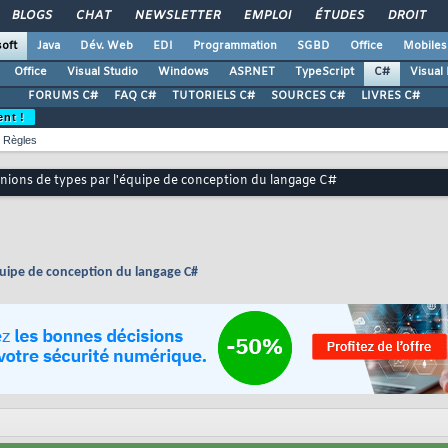
BLOGS
CHAT
NEWSLETTER
EMPLOI
ÉTUDES
DROIT
oft
Java
Dév. Web
EDI
Programmation
SGBD
Office
Mobiles
Office
Visual Studio
Windows
ASP.NET
TypeScript
C#
Visual
FORUMS C#
FAQ C#
TUTORIELS C#
SOURCES C#
LIVRES C#
ent !
Règles
'unions de types par l'équipe de conception du langage C#
équipe de conception du langage C#