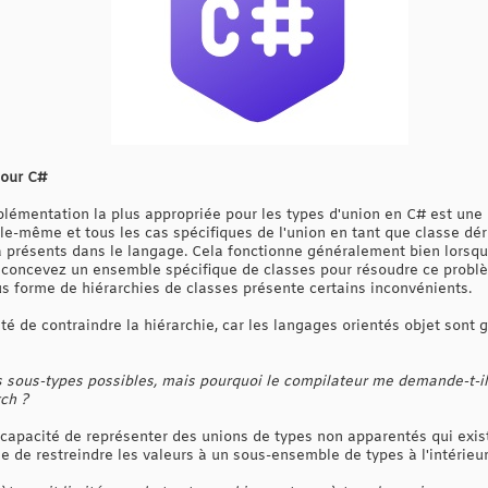
pour C#
plémentation la plus appropriée pour les types d'union en C# est une
lle-même et tous les cas spécifiques de l'union en tant que classe dé
 présents dans le langage. Cela fonctionne généralement bien lorsque
us concevez un ensemble spécifique de classes pour résoudre ce probl
s forme de hiérarchies de classes présente certains inconvénients.
lité de contraindre la hiérarchie, car les langages orientés objet sont
ois sous-types possibles, mais pourquoi le compilateur me demande-t-il
ch ?
ncapacité de représenter des unions de types non apparentés qui exis
 de restreindre les valeurs à un sous-ensemble de types à l'intérieu