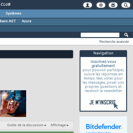
CLUB
Systèmes
 Basic.NET
Azure
Recherche avancée
Navigation
Inscrivez-vous
gratuitement
pour pouvoir participer,
suivre les réponses en
temps réel, voter pour
les messages, poser vos
propres questions et
recevoir la newsletter
Outils de la discussion
Affichage