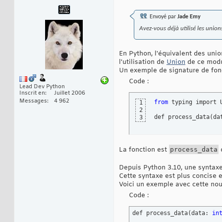
Envoyé par
Jade Emy
Avez-vous déjà utilisé les union
En Python, l'équivalent des unio
l'utilisation de
Union
de ce modu
Un exemple de signature de fonct
Code :
Lead Dev Python
Inscrit en
Juillet 2006
Messages
4 962
from
 typing import U
1
2
def process_data
(
da
3
La fonction est
process_data
Depuis Python 3.10, une syntaxe 
Cette syntaxe est plus concise et
Voici un exemple avec cette nou
Code :
def process_data
(
data: 
in