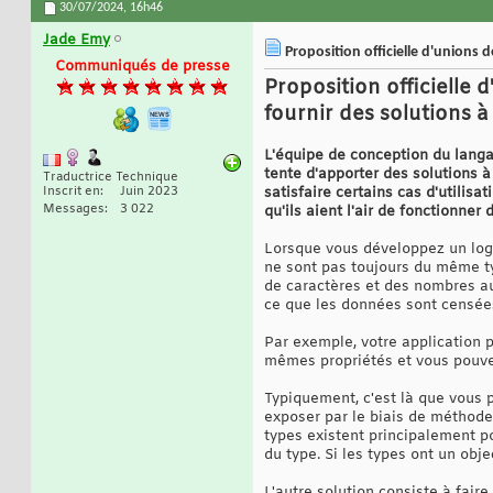
30/07/2024,
16h46
Jade Emy
Proposition officielle d'unions 
Communiqués de presse
Proposition officielle
fournir des solutions à 
L'équipe de conception du langa
tente d'apporter des solutions à 
Traductrice Technique
Inscrit en
Juin 2023
satisfaire certains cas d'utilisa
Messages
3 022
qu'ils aient l'air de fonctionne
Lorsque vous développez un logi
ne sont pas toujours du même ty
de caractères et des nombres au
ce que les données sont censée
Par exemple, votre application p
mêmes propriétés et vous pouvez
Typiquement, c'est là que vous 
exposer par le biais de méthodes
types existent principalement po
du type. Si les types ont un obje
L'autre solution consiste à fair