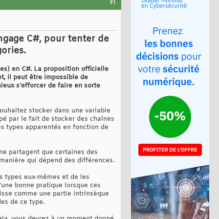
#1
angage C#, pour tenter de
gories.
) en C#. La proposition officielle
t, il peut être impossible de
mieux s'efforcer de faire en sorte
souhaitez stocker dans une variable
 par le fait de stocker des chaînes
es types apparentés en fonction de
i ne partagent que certaines des
 manière qui dépend des différences.
es types eux-mêmes et de les
d'une bonne pratique lorsque ces
raisse comme une partie intrinsèque
des de ce type.
 cela, vous devrez à un moment donné