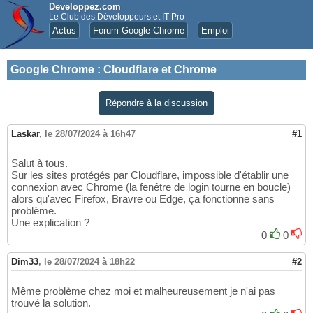
Developpez.com
Le Club des Développeurs et IT Pro
Actus
Forum Google Chrome
Emploi
Google Chrome
:
Cloudflare et Chrome
Répondre à la discussion
Laskar
,
le 28/07/2024 à 16h47
#1
Salut à tous.
Sur les sites protégés par Cloudflare, impossible d'établir une
connexion avec Chrome (la fenêtre de login tourne en boucle)
alors qu'avec Firefox, Bravre ou Edge, ça fonctionne sans
problème.
Une explication ?
0
0
Dim33
,
le 28/07/2024 à 18h22
#2
Même problème chez moi et malheureusement je n'ai pas
trouvé la solution.