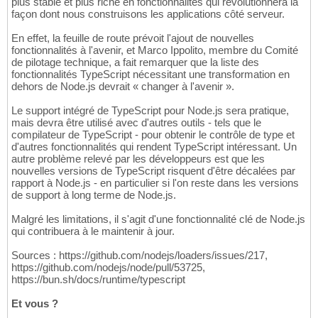
plus stable et plus riche en fonctionnalités qui révolutionnera la
façon dont nous construisons les applications côté serveur.
En effet, la feuille de route prévoit l'ajout de nouvelles
fonctionnalités à l'avenir, et Marco Ippolito, membre du Comité
de pilotage technique, a fait remarquer que la liste des
fonctionnalités TypeScript nécessitant une transformation en
dehors de Node.js devrait « changer à l'avenir ».
Le support intégré de TypeScript pour Node.js sera pratique,
mais devra être utilisé avec d'autres outils - tels que le
compilateur de TypeScript - pour obtenir le contrôle de type et
d'autres fonctionnalités qui rendent TypeScript intéressant. Un
autre problème relevé par les développeurs est que les
nouvelles versions de TypeScript risquent d'être décalées par
rapport à Node.js - en particulier si l'on reste dans les versions
de support à long terme de Node.js.
Malgré les limitations, il s'agit d'une fonctionnalité clé de Node.js
qui contribuera à le maintenir à jour.
Sources : https://github.com/nodejs/loaders/issues/217,
https://github.com/nodejs/node/pull/53725,
https://bun.sh/docs/runtime/typescript
Et vous ?