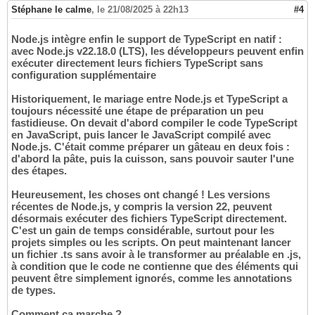
Stéphane le calme
,
le 21/08/2025 à 22h13
#4
Node.js intègre enfin le support de TypeScript en natif :
avec Node.js v22.18.0 (LTS), les développeurs peuvent enfin
exécuter directement leurs fichiers TypeScript sans
configuration supplémentaire
Historiquement, le mariage entre Node.js et TypeScript a
toujours nécessité une étape de préparation un peu
fastidieuse. On devait d'abord compiler le code TypeScript
en JavaScript, puis lancer le JavaScript compilé avec
Node.js. C'était comme préparer un gâteau en deux fois :
d'abord la pâte, puis la cuisson, sans pouvoir sauter l'une
des étapes.
Heureusement, les choses ont changé ! Les versions
récentes de Node.js, y compris la version 22, peuvent
désormais exécuter des fichiers TypeScript directement.
C'est un gain de temps considérable, surtout pour les
projets simples ou les scripts. On peut maintenant lancer
un fichier .ts sans avoir à le transformer au préalable en .js,
à condition que le code ne contienne que des éléments qui
peuvent être simplement ignorés, comme les annotations
de types.
Comment ça marche ?