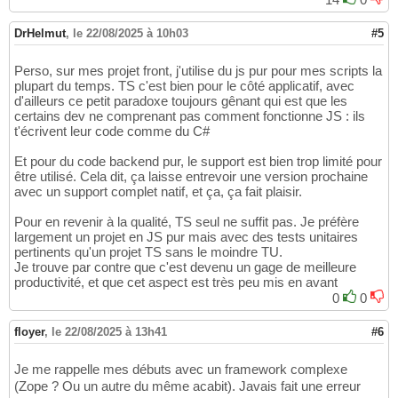
DrHelmut
,
le 22/08/2025 à 10h03
#5
Perso, sur mes projet front, j'utilise du js pur pour mes scripts la
plupart du temps. TS c'est bien pour le côté applicatif, avec
d'ailleurs ce petit paradoxe toujours gênant qui est que les
certains dev ne comprenant pas comment fonctionne JS : ils
t'écrivent leur code comme du C#
Et pour du code backend pur, le support est bien trop limité pour
être utilisé. Cela dit, ça laisse entrevoir une version prochaine
avec un support complet natif, et ça, ça fait plaisir.
Pour en revenir à la qualité, TS seul ne suffit pas. Je préfère
largement un projet en JS pur mais avec des tests unitaires
pertinents qu'un projet TS sans le moindre TU.
Je trouve par contre que c'est devenu un gage de meilleure
productivité, et que cet aspect est très peu mis en avant
0
0
floyer
,
le 22/08/2025 à 13h41
#6
Je me rappelle mes débuts avec un framework complexe
(Zope ? Ou un autre du même acabit). Javais fait une erreur