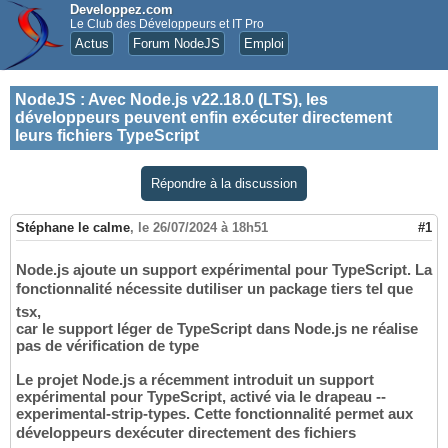
Developpez.com
Le Club des Développeurs et IT Pro
Actus
Forum NodeJS
Emploi
NodeJS
:
Avec Node.js v22.18.0 (LTS), les
développeurs peuvent enfin exécuter directement
leurs fichiers TypeScript
Répondre à la discussion
Stéphane le calme
,
le 26/07/2024 à 18h51
#1
Node.js ajoute un support expérimental pour TypeScript. La
fonctionnalité nécessite dutiliser un package tiers tel que
tsx,
car le support léger de TypeScript dans Node.js ne réalise
pas de vérification de type
Le projet Node.js a récemment introduit un support
expérimental pour TypeScript, activé via le drapeau --
experimental-strip-types. Cette fonctionnalité permet aux
développeurs dexécuter directement des fichiers