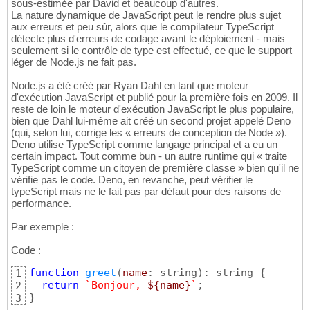
sous-estimée par David et beaucoup d'autres.
La nature dynamique de JavaScript peut le rendre plus sujet
aux erreurs et peu sûr, alors que le compilateur TypeScript
détecte plus d'erreurs de codage avant le déploiement - mais
seulement si le contrôle de type est effectué, ce que le support
léger de Node.js ne fait pas.
Node.js a été créé par Ryan Dahl en tant que moteur
d'exécution JavaScript et publié pour la première fois en 2009. Il
reste de loin le moteur d'exécution JavaScript le plus populaire,
bien que Dahl lui-même ait créé un second projet appelé Deno
(qui, selon lui, corrige les « erreurs de conception de Node »).
Deno utilise TypeScript comme langage principal et a eu un
certain impact. Tout comme bun - un autre runtime qui « traite
TypeScript comme un citoyen de première classe » bien qu'il ne
vérifie pas le code. Deno, en revanche, peut vérifier le
typeScript mais ne le fait pas par défaut pour des raisons de
performance.
Par exemple :
Code :
function
greet
(
name
: string
)
: string 
{
1
return
`Bonjour, 
${name}
`
2
}
3