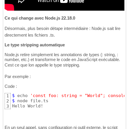
Ce qui change avec Node.js 22.18.0
Désormais, plus besoin détape intermédiaire : Node.js sait lire
directement les fichiers .ts.
Le type stripping automatique
Node.js retire simplement les annotations de types (: string, :
number, etc.) et transforme le code en JavaScript exécutable.
Cest ce que lon appelle le type stripping.
Par exemple :
Code :
$
 echo 
'const foo: string = "World"; console.
1
$
 node file.ts

2
Hello World!
3
En un seul appel, sans configuration ni outil externe, le script