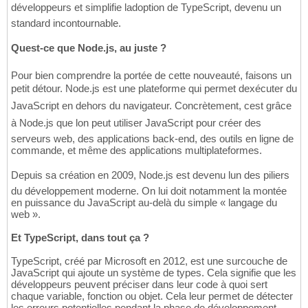
développeurs et simplifie ladoption de TypeScript, devenu un
standard incontournable.
Quest-ce que Node.js, au juste ?
Pour bien comprendre la portée de cette nouveauté, faisons un
petit détour. Node.js est une plateforme qui permet dexécuter du
JavaScript en dehors du navigateur. Concrètement, cest grâce
à Node.js que lon peut utiliser JavaScript pour créer des
serveurs web, des applications back-end, des outils en ligne de
commande, et même des applications multiplateformes.
Depuis sa création en 2009, Node.js est devenu lun des piliers
du développement moderne. On lui doit notamment la montée
en puissance du JavaScript au-delà du simple « langage du
web ».
Et TypeScript, dans tout ça ?
TypeScript, créé par Microsoft en 2012, est une surcouche de
JavaScript qui ajoute un système de types. Cela signifie que les
développeurs peuvent préciser dans leur code à quoi sert
chaque variable, fonction ou objet. Cela leur permet de détecter
les erreurs potentielles pendant la phase de développement