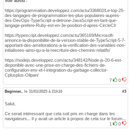
Voir aussi :
https://programmation.developpez.com/actu/336802/Le-top-25-
des-langages-de-programmation-les-plus-populaires-aupres-
des-DevOps-TypeScript-a-detrone-JavaScript-en-tant-que-
langage-prefere-Ruby-est-en-3e-position-d-apres-CircleCI/
https://typescript.developpez.com/actu/365169/Microsoft-
annonce-la-disponibilite-de-la-version-stable-de-TypeScript-5-7-
apportant-des-ameliorations-a-la-verification-des-variables-non-
initialisees-ainsi-qu-a-la-reecriture-des-chemins-relatifs/
https://nodejs.developpez.com/actu/348142/Node-js-20-6-est-
disponible-avec-une-prise-en-charge-des-fichiers-de-
configuration-env-et-l-integration-du-garbage-collector-
Cplusplus-Oilpan/
7
0
Beginner.
,
le 31/01/2025 à 21h10
#3
Salut,
Ce serait intéressant que cela soit pris en charge dans les
navigateurs... Il y avait un article à propos de cela sur le forum...
1
0