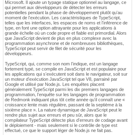
Microsoft. Il ajoute un typage statique optionnel au langage, ce
qui permet aux développeurs de détecter les erreurs
potentielles pendant la phase de développement plutôt qu'au
moment de l'exécution. Les caractéristiques de TypeScript,
telles que les interfaces, les espaces de noms et l'inférence de
type, en font une option attrayante pour les applications à
grande échelle où un code propre et fiable est primordial. Alors
que JavaScript devient de plus en plus complexe avec la
programmation asynchrone et de nombreuses bibliothèques,
TypeScript peut servir de filet de sécurité pour les
développeurs.
TypeScript, qui, comme son nom l'indique, est un langage
fortement typé, se compile en JavaScript et est populaire pour
les applications qui s'exécutent soit dans le navigateur, soit sur
un moteur d'exécution JavaScript tel que V8, parrainé par
Google et utilisé par Node.js. Les enquêtes placent
généralement TypeScript parmi les dix premiers langages de
programmation, l'enquête sur les langages de programmation
de Redmonk indiquant plus tôt cette année qu'il connaît une «
croissance lente mais régulière, passant de la septième à la
sixième place ». La nature dynamique de JavaScript peut le
rendre plus sujet aux erreurs et peu sûr, alors que le
compilateur TypeScript détecte plus d'erreurs de codage avant
le déploiement - mais seulement si le contrôle de type est
effectué, ce que le support léger de Node.js ne fait pas.