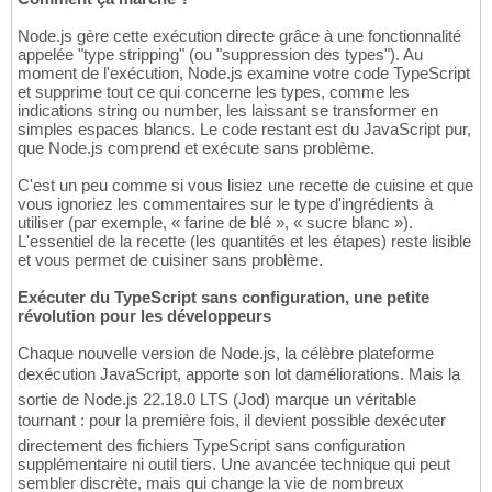
Node.js gère cette exécution directe grâce à une fonctionnalité
appelée "type stripping" (ou "suppression des types"). Au
moment de l'exécution, Node.js examine votre code TypeScript
et supprime tout ce qui concerne les types, comme les
indications string ou number, les laissant se transformer en
simples espaces blancs. Le code restant est du JavaScript pur,
que Node.js comprend et exécute sans problème.
C'est un peu comme si vous lisiez une recette de cuisine et que
vous ignoriez les commentaires sur le type d'ingrédients à
utiliser (par exemple, « farine de blé », « sucre blanc »).
L'essentiel de la recette (les quantités et les étapes) reste lisible
et vous permet de cuisiner sans problème.
Exécuter du TypeScript sans configuration, une petite
révolution pour les développeurs
Chaque nouvelle version de Node.js, la célèbre plateforme
dexécution JavaScript, apporte son lot daméliorations. Mais la
sortie de Node.js 22.18.0 LTS (Jod) marque un véritable
tournant : pour la première fois, il devient possible dexécuter
directement des fichiers TypeScript sans configuration
supplémentaire ni outil tiers. Une avancée technique qui peut
sembler discrète, mais qui change la vie de nombreux