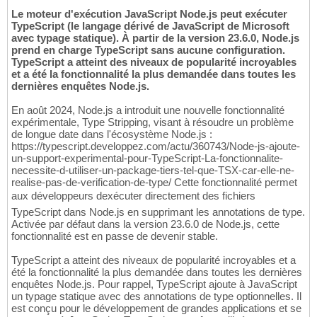
Le moteur d'exécution JavaScript Node.js peut exécuter
TypeScript (le langage dérivé de JavaScript de Microsoft
avec typage statique). À partir de la version 23.6.0, Node.js
prend en charge TypeScript sans aucune configuration.
TypeScript a atteint des niveaux de popularité incroyables
et a été la fonctionnalité la plus demandée dans toutes les
dernières enquêtes Node.js.
En août 2024, Node.js a introduit une nouvelle fonctionnalité
expérimentale, Type Stripping, visant à résoudre un problème
de longue date dans l'écosystème Node.js :
https://typescript.developpez.com/actu/360743/Node-js-ajoute-
un-support-experimental-pour-TypeScript-La-fonctionnalite-
necessite-d-utiliser-un-package-tiers-tel-que-TSX-car-elle-ne-
realise-pas-de-verification-de-type/ Cette fonctionnalité permet
aux développeurs dexécuter directement des fichiers
TypeScript dans Node.js en supprimant les annotations de type.
Activée par défaut dans la version 23.6.0 de Node.js, cette
fonctionnalité est en passe de devenir stable.
TypeScript a atteint des niveaux de popularité incroyables et a
été la fonctionnalité la plus demandée dans toutes les dernières
enquêtes Node.js. Pour rappel, TypeScript ajoute à JavaScript
un typage statique avec des annotations de type optionnelles. Il
est conçu pour le développement de grandes applications et se