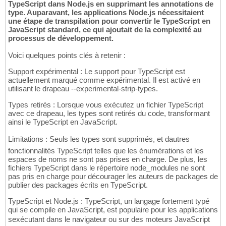
TypeScript dans Node.js en supprimant les annotations de
type. Auparavant, les applications Node.js nécessitaient
une étape de transpilation pour convertir le TypeScript en
JavaScript standard, ce qui ajoutait de la complexité au
processus de développement.
Voici quelques points clés à retenir :
Support expérimental : Le support pour TypeScript est
actuellement marqué comme expérimental. Il est activé en
utilisant le drapeau --experimental-strip-types.
Types retirés : Lorsque vous exécutez un fichier TypeScript
avec ce drapeau, les types sont retirés du code, transformant
ainsi le TypeScript en JavaScript.
Limitations : Seuls les types sont supprimés, et dautres
fonctionnalités TypeScript telles que les énumérations et les
espaces de noms ne sont pas prises en charge. De plus, les
fichiers TypeScript dans le répertoire node_modules ne sont
pas pris en charge pour décourager les auteurs de packages de
publier des packages écrits en TypeScript.
TypeScript et Node.js : TypeScript, un langage fortement typé
qui se compile en JavaScript, est populaire pour les applications
sexécutant dans le navigateur ou sur des moteurs JavaScript