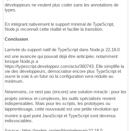
développeurs ne veulent plus coder sans les annotations de
types.
En intégrant nativement le support minimal de TypeScript,
Node.js reconnaît cette réalité et facilite la transition.
Conclusion
Larrivée du support natif de TypeScript dans Node.js 22.18.0
est une avancée qui pouvait déjà être anticipée, notamment
lorsque Node.js a
https://typescript.developpez.com/actu/360743. Elle simplifie la
vie des développeurs, démocratise encore plus TypeScript et
ouvre la voie à un futur où la configuration sera réduite au
minimum.
Néanmoins, ce nest pas (encore) une solution miracle : pour les
projets sérieux et complexes, les outils spécialisés restent
indispensables. Mais pour les scripts, les prototypes ou
lapprentissage, cette nouveauté est une petite révolution qui
montre à quel point JavaScript et TypeScript sont devenus
indissociables.
Source : https://nodejs.org/en/blog/release/v22.18.0