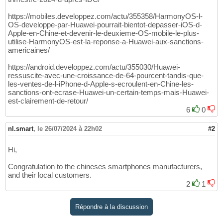
https://mobiles.developpez.com/actu/355358/HarmonyOS-l-
OS-developpe-par-Huawei-pourrait-bientot-depasser-iOS-d-
Apple-en-Chine-et-devenir-le-deuxieme-OS-mobile-le-plus-
utilise-HarmonyOS-est-la-reponse-a-Huawei-aux-sanctions-
americaines/
https://android.developpez.com/actu/355030/Huawei-
ressuscite-avec-une-croissance-de-64-pourcent-tandis-que-
les-ventes-de-l-iPhone-d-Apple-s-ecroulent-en-Chine-les-
sanctions-ont-ecrase-Huawei-un-certain-temps-mais-Huawei-
est-clairement-de-retour/
6
0
nl.smart
,
le 26/07/2024 à 22h02
#2
Hi,
Congratulation to the chineses smartphones manufacturers,
and their local customers.
2
1
Répondre à la discussion