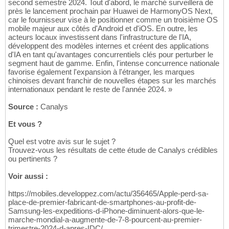
second semestre 2024. Tout d'abord, le marché surveillera de
près le lancement prochain par Huawei de HarmonyOS Next,
car le fournisseur vise à le positionner comme un troisième OS
mobile majeur aux côtés d'Android et d'iOS. En outre, les
acteurs locaux investissent dans l'infrastructure de l'IA,
développent des modèles internes et créent des applications
d'IA en tant qu'avantages concurrentiels clés pour perturber le
segment haut de gamme. Enfin, l'intense concurrence nationale
favorise également l'expansion à l'étranger, les marques
chinoises devant franchir de nouvelles étapes sur les marchés
internationaux pendant le reste de l'année 2024. »
Source :
Canalys
Et vous ?
Quel est votre avis sur le sujet ?
Trouvez-vous les résultats de cette étude de Canalys crédibles
ou pertinents ?
Voir aussi :
https://mobiles.developpez.com/actu/356465/Apple-perd-sa-
place-de-premier-fabricant-de-smartphones-au-profit-de-
Samsung-les-expeditions-d-iPhone-diminuent-alors-que-le-
marche-mondial-a-augmente-de-7-8-pourcent-au-premier-
trimestre-2024-d-apres-IDC/