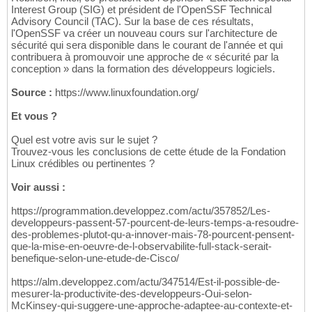
Interest Group (SIG) et président de l'OpenSSF Technical
Advisory Council (TAC). Sur la base de ces résultats,
l'OpenSSF va créer un nouveau cours sur l'architecture de
sécurité qui sera disponible dans le courant de l'année et qui
contribuera à promouvoir une approche de « sécurité par la
conception » dans la formation des développeurs logiciels.
Source :
https://www.linuxfoundation.org/
Et vous ?
Quel est votre avis sur le sujet ?
Trouvez-vous les conclusions de cette étude de la Fondation
Linux crédibles ou pertinentes ?
Voir aussi :
https://programmation.developpez.com/actu/357852/Les-
developpeurs-passent-57-pourcent-de-leurs-temps-a-resoudre-
des-problemes-plutot-qu-a-innover-mais-78-pourcent-pensent-
que-la-mise-en-oeuvre-de-l-observabilite-full-stack-serait-
benefique-selon-une-etude-de-Cisco/
https://alm.developpez.com/actu/347514/Est-il-possible-de-
mesurer-la-productivite-des-developpeurs-Oui-selon-
McKinsey-qui-suggere-une-approche-adaptee-au-contexte-et-