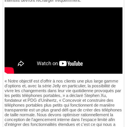
intensifs devront recharger fréquemment.
« Notre objectif est d'offrir à nos clients une plus large gamme
d'options et, avec la série Jelly en particulier, la possibilité de
vivre les changements dans leur vie quotidienne provoqués par
les petits téléphones portables, » a déclaré Stephen Xu,
fondateur et PDG d'Unihertz, « Concevoir et construire des
téléphones portables plus petits qui fonctionnent de manière
transparente est un plus grand défi que de créer des téléphones
de taille normale. Nous devons optimiser rationnellement la
conception de l'agencement interne dans l'espace limité afin
d'intégrer des fonctionnalités étendues et c'est ce qui nous a