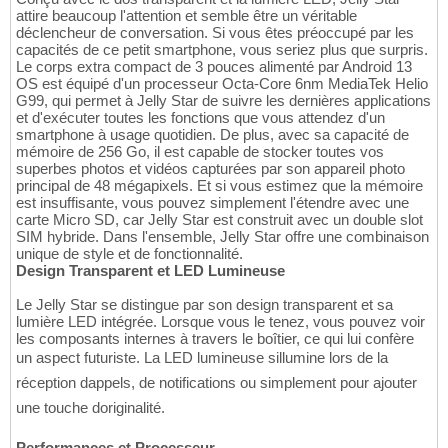
attire beaucoup l'attention et semble être un véritable
déclencheur de conversation. Si vous êtes préoccupé par les
capacités de ce petit smartphone, vous seriez plus que surpris.
Le corps extra compact de 3 pouces alimenté par Android 13
OS est équipé d'un processeur Octa-Core 6nm MediaTek Helio
G99, qui permet à Jelly Star de suivre les dernières applications
et d'exécuter toutes les fonctions que vous attendez d'un
smartphone à usage quotidien. De plus, avec sa capacité de
mémoire de 256 Go, il est capable de stocker toutes vos
superbes photos et vidéos capturées par son appareil photo
principal de 48 mégapixels. Et si vous estimez que la mémoire
est insuffisante, vous pouvez simplement l'étendre avec une
carte Micro SD, car Jelly Star est construit avec un double slot
SIM hybride. Dans l'ensemble, Jelly Star offre une combinaison
unique de style et de fonctionnalité.
Design Transparent et LED Lumineuse
Le Jelly Star se distingue par son design transparent et sa
lumière LED intégrée. Lorsque vous le tenez, vous pouvez voir
les composants internes à travers le boîtier, ce qui lui confère
un aspect futuriste. La LED lumineuse sillumine lors de la
réception dappels, de notifications ou simplement pour ajouter
une touche doriginalité.
Performances et Processeur