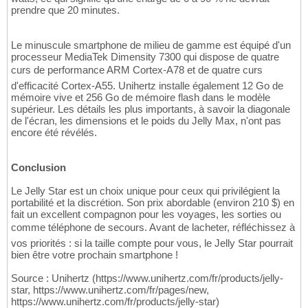
prendre que 20 minutes.
Le minuscule smartphone de milieu de gamme est équipé d'un
processeur MediaTek Dimensity 7300 qui dispose de quatre
curs de performance ARM Cortex-A78 et de quatre curs
d'efficacité Cortex-A55. Unihertz installe également 12 Go de
mémoire vive et 256 Go de mémoire flash dans le modèle
supérieur. Les détails les plus importants, à savoir la diagonale
de l'écran, les dimensions et le poids du Jelly Max, n'ont pas
encore été révélés.
Conclusion
Le Jelly Star est un choix unique pour ceux qui privilégient la
portabilité et la discrétion. Son prix abordable (environ 210 $) en
fait un excellent compagnon pour les voyages, les sorties ou
comme téléphone de secours. Avant de lacheter, réfléchissez à
vos priorités : si la taille compte pour vous, le Jelly Star pourrait
bien être votre prochain smartphone !
Source : Unihertz (https://www.unihertz.com/fr/products/jelly-
star, https://www.unihertz.com/fr/pages/new,
https://www.unihertz.com/fr/products/jelly-star)