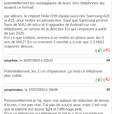
potentiellement les nostalgiques de leurs 1ers téléphones qui
avaient ce format!
par ailleurs, le chipset Helio G99 équipe aussi les Samsung A24
et A15, pour mettre en perspective. Sauf que Samsung promet
5ans de MAJ de sécu et 4 upgrades de Android sur ces
téléphones, en amont de la directive EU qui l imposera à partir
de juin 2025.
Est ce que Uniherz arrivera à se mettre en phase avec les 5
ans de MAJ? En ce moment, il semble y a voir que 2-3 MAJ
majeures dessus.
6
0
smarties
,
le 16/07/2024 à 22h23
#4
Potentiellement, les 2 cm d'épaisseur, ça rend ce téléphone
plus solide.
2
0
youpimatos
,
le 17/07/2024 à 10h06
#5
Personnellement je l'ai, dans une optique de réduction de temps
d'écran, c'est pas mal. J'ai pas de soucis avec mais c'est vrai
que la batterie est assez light et l'affichage petit.
Pour un téléphone qui téléphone et fait le + d'un smartphone