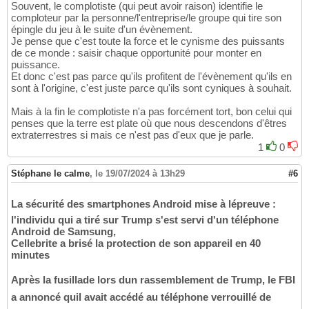
Souvent, le complotiste (qui peut avoir raison) identifie le
comploteur par la personne/l'entreprise/le groupe qui tire son
épingle du jeu à le suite d'un évènement.
Je pense que c'est toute la force et le cynisme des puissants
de ce monde : saisir chaque opportunité pour monter en
puissance.
Et donc c'est pas parce qu'ils profitent de l'évènement qu'ils en
sont à l'origine, c'est juste parce qu'ils sont cyniques à souhait.
Mais à la fin le complotiste n'a pas forcément tort, bon celui qui
penses que la terre est plate où que nous descendons d'êtres
extraterrestres si mais ce n'est pas d'eux que je parle.
1
0
Stéphane le calme
,
le 19/07/2024 à 13h29
#6
La sécurité des smartphones Android mise à lépreuve :
l'individu qui a tiré sur Trump s'est servi d'un téléphone
Android de Samsung,
Cellebrite a brisé la protection de son appareil en 40
minutes
Après la fusillade lors dun rassemblement de Trump, le FBI
a annoncé quil avait accédé au téléphone verrouillé de