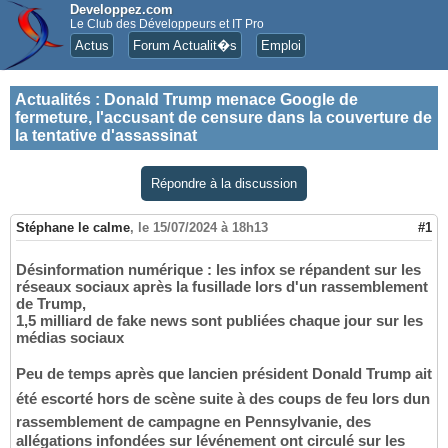
Developpez.com
Le Club des Développeurs et IT Pro
Actus
Forum Actualit�s
Emploi
Actualités
:
Donald Trump menace Google de
fermeture, l'accusant de censure dans la couverture de
la tentative d'assassinat
Répondre à la discussion
Stéphane le calme
,
le 15/07/2024 à 18h13
#1
Désinformation numérique : les infox se répandent sur les
réseaux sociaux après la fusillade lors d'un rassemblement
de Trump,
1,5 milliard de fake news sont publiées chaque jour sur les
médias sociaux
Peu de temps après que lancien président Donald Trump ait
été escorté hors de scène suite à des coups de feu lors dun
rassemblement de campagne en Pennsylvanie, des
allégations infondées sur lévénement ont circulé sur les