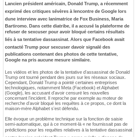
Lancien président américain, Donald Trump, a récemment
exprimé des critiques sévères à lencontre de Google lors
dune interview avec lanimatrice de Fox Business, Maria
Bartiromo. Dans cette diatribe, il a accusé la plateforme de
refuser de sexcuser pour avoir bloqué certains résultats
liés à sa tentative dassassinat. Alors que Facebook avait
contacté Trump pour sexcuser davoir signalé des
publications contenant des photos de cette tentative,
Google na pris aucune mesure similaire.
Les vidéos et les photos de la tentative d'assassinat de Donald
Trump ont tourné pendant des jours sur les réseaux sociaux.
Cependant, Donald Trump a pointé certaines entreprises
technologiques, notamment Meta (Facebook) et Alphabet
(Google), les accusant d'avoir censuré les nouvelles
concernant l'incident. Il reproche par exemple au moteur de
recherche d'avoir bloqué les requêtes à ce propos, ce dont la
maison-mère Alphabet s'est défendu.
Elle évoque un problème technique sur la fonction de saisie
semi-automatique, qui à ce moment-là « ne fournissait pas de
prédictions pour les requêtes relatives à la tentative dassassinat