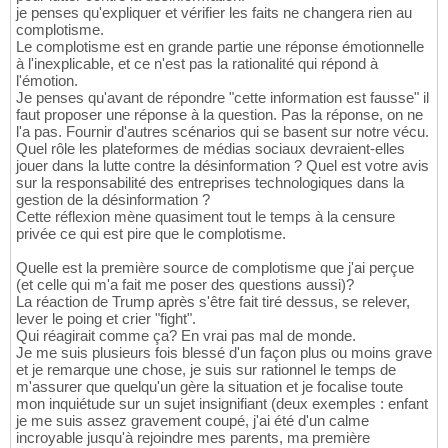
je penses qu'expliquer et vérifier les faits ne changera rien au
complotisme.
Le complotisme est en grande partie une réponse émotionnelle
à l'inexplicable, et ce n'est pas la rationalité qui répond à
l'émotion.
Je penses qu'avant de répondre "cette information est fausse" il
faut proposer une réponse à la question. Pas la réponse, on ne
l'a pas. Fournir d'autres scénarios qui se basent sur notre vécu.
Quel rôle les plateformes de médias sociaux devraient-elles
jouer dans la lutte contre la désinformation ? Quel est votre avis
sur la responsabilité des entreprises technologiques dans la
gestion de la désinformation ?
Cette réflexion mène quasiment tout le temps à la censure
privée ce qui est pire que le complotisme.
Quelle est la première source de complotisme que j'ai perçue
(et celle qui m'a fait me poser des questions aussi)?
La réaction de Trump après s'être fait tiré dessus, se relever,
lever le poing et crier "fight".
Qui réagirait comme ça? En vrai pas mal de monde.
Je me suis plusieurs fois blessé d'un façon plus ou moins grave
et je remarque une chose, je suis sur rationnel le temps de
m'assurer que quelqu'un gère la situation et je focalise toute
mon inquiétude sur un sujet insignifiant (deux exemples : enfant
je me suis assez gravement coupé, j'ai été d'un calme
incroyable jusqu'à rejoindre mes parents, ma première