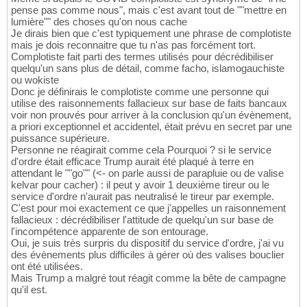
pense pas comme nous", mais c'est avant tout de ""mettre en
lumière"" des choses qu'on nous cache
Je dirais bien que c'est typiquement une phrase de complotiste
mais je dois reconnaitre que tu n'as pas forcément tort.
Complotiste fait parti des termes utilisés pour décrédibiliser
quelqu'un sans plus de détail, comme facho, islamogauchiste
ou wokiste
Donc je définirais le complotiste comme une personne qui
utilise des raisonnements fallacieux sur base de faits bancaux
voir non prouvés pour arriver à la conclusion qu'un évènement,
a priori exceptionnel et accidentel, était prévu en secret par une
puissance supérieure.
Personne ne réagirait comme cela Pourquoi ? si le service
d'ordre était efficace Trump aurait été plaqué à terre en
attendant le ""go"" (<- on parle aussi de parapluie ou de valise
kelvar pour cacher) : il peut y avoir 1 deuxième tireur ou le
service d'ordre n'aurait pas neutralisé le tireur par exemple.
C'est pour moi exactement ce que j'appelles un raisonnement
fallacieux : décrédibiliser l'attitude de quelqu'un sur base de
l'incompétence apparente de son entourage.
Oui, je suis très surpris du dispositif du service d'ordre, j'ai vu
des évènements plus difficiles à gérer où des valises bouclier
ont été utilisées.
Mais Trump a malgré tout réagit comme la bête de campagne
qu'il est.