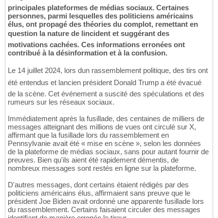
principales plateformes de médias sociaux. Certaines
personnes, parmi lesquelles des politiciens américains
élus, ont propagé des théories du complot, remettant en
question la nature de lincident et suggérant des
motivations cachées. Ces informations erronées ont
contribué à la désinformation et à la confusion.
Le 14 juillet 2024, lors dun rassemblement politique, des tirs ont
été entendus et lancien président Donald Trump a été évacué
de la scène. Cet événement a suscité des spéculations et des
rumeurs sur les réseaux sociaux.
Immédiatement après la fusillade, des centaines de milliers de
messages atteignant des millions de vues ont circulé sur X,
affirmant que la fusillade lors du rassemblement en
Pennsylvanie avait été « mise en scène », selon les données
de la plateforme de médias sociaux, sans pour autant fournir de
preuves. Bien qu'ils aient été rapidement démentis, de
nombreux messages sont restés en ligne sur la plateforme.
D'autres messages, dont certains étaient rédigés par des
politiciens américains élus, affirmaient sans preuve que le
président Joe Biden avait ordonné une apparente fusillade lors
du rassemblement. Certains faisaient circuler des messages
identifiant de manière erronée le tireur.