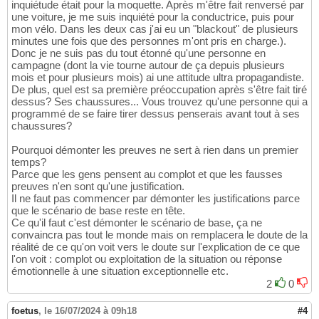
inquiétude était pour la moquette. Après m'être fait renversé par
une voiture, je me suis inquiété pour la conductrice, puis pour
mon vélo. Dans les deux cas j'ai eu un "blackout" de plusieurs
minutes une fois que des personnes m'ont pris en charge.).
Donc je ne suis pas du tout étonné qu'une personne en
campagne (dont la vie tourne autour de ça depuis plusieurs
mois et pour plusieurs mois) ai une attitude ultra propagandiste.
De plus, quel est sa première préoccupation après s'être fait tiré
dessus? Ses chaussures... Vous trouvez qu'une personne qui a
programmé de se faire tirer dessus penserais avant tout à ses
chaussures?
Pourquoi démonter les preuves ne sert à rien dans un premier
temps?
Parce que les gens pensent au complot et que les fausses
preuves n'en sont qu'une justification.
Il ne faut pas commencer par démonter les justifications parce
que le scénario de base reste en tête.
Ce qu'il faut c'est démonter le scénario de base, ça ne
convaincra pas tout le monde mais on remplacera le doute de la
réalité de ce qu'on voit vers le doute sur l'explication de ce que
l'on voit : complot ou exploitation de la situation ou réponse
émotionnelle à une situation exceptionnelle etc.
2
0
foetus
,
le 16/07/2024 à 09h18
#4