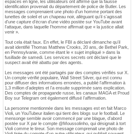
espaces en ligne, les utilisateurs ont affirmé que la fausse
identification provenait du département de police de Butler. Les
messages comprenaient une photo d'un homme portant des
lunettes de soleil et un chapeau noir, alléguant qu'il s'agissait
d'une capture d'écran d'une vidéo postée sur YouTube avant
l'attaque, dans laquelle l'homme affirmait que « la justice allait
venir ».
Tout cela était faux. En effet, le FBI a déclaré dimanche qu'il
avait identifié Thomas Matthew Crooks, 20 ans, de Bethel Park,
en Pennsylvanie, comme étant le « sujet impliqué » dans la
fusillade de samedi. Les services secrets ont déclaré que le
suspect avait été abattu par des agents.
Les messages ont été partagés par des comptes vérifiés sur X.
Un compte vérifié populaire, Wall Street Silver, qui est connu
pour diffuser des informations erronées, a publié l'affirmation à
1,3 million d'adeptes et l'a ensuite supprimée sans explication.
Des comptes de propagande russe, les canaux MAGA et Proud
Boy sur Telegram ont également diffusé l'affirmation.
La personne mentionnée dans les messages est en fait Marco
Violi, un YouTubeur italien qui tient des blogs sur le football. Le
mensonge semble avoir commencé par une blague, d'abord
postée sur X par le compte @Moussolinho, qui désignait à tort
Violi comme le tireur. Son message comprenait une photo de
Violi tirée du compte d'un autre utilisateur, qui publiait souvent