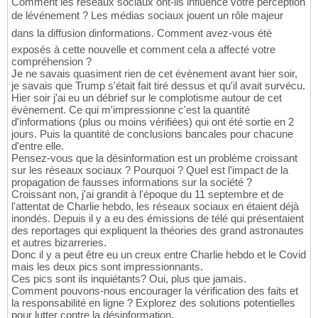
Comment les réseaux sociaux ont-ils influencé votre perception
de lévénement ? Les médias sociaux jouent un rôle majeur
dans la diffusion dinformations. Comment avez-vous été
exposés à cette nouvelle et comment cela a affecté votre
compréhension ?
Je ne savais quasiment rien de cet évènement avant hier soir,
je savais que Trump s'était fait tiré dessus et qu'il avait survécu.
Hier soir j'ai eu un débrief sur le complotisme autour de cet
évènement. Ce qui m'impressionne c'est la quantité
d'informations (plus ou moins vérifiées) qui ont été sortie en 2
jours. Puis la quantité de conclusions bancales pour chacune
d'entre elle.
Pensez-vous que la désinformation est un problème croissant
sur les réseaux sociaux ? Pourquoi ? Quel est l'impact de la
propagation de fausses informations sur la société ?
Croissant non, j'ai grandit à l'époque du 11 septembre et de
l'attentat de Charlie hebdo, les réseaux sociaux en étaient déjà
inondés. Depuis il y a eu des émissions de télé qui présentaient
des reportages qui expliquent la théories des grand astronautes
et autres bizarreries.
Donc il y a peut être eu un creux entre Charlie hebdo et le Covid
mais les deux pics sont impressionnants.
Ces pics sont ils inquiétants? Oui, plus que jamais.
Comment pouvons-nous encourager la vérification des faits et
la responsabilité en ligne ? Explorez des solutions potentielles
pour lutter contre la désinformation.