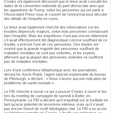
Crooks ont également découvert que le tireur avait consulté les
dates de la convention nationale du parti démocrate ainsi que
les apparitions de Trump, selon les personnes qui ont parlé à
l'Associated Press sous le couvert de l'anonymat pour discuter
des détails de l'enquête en cours.
Le tireur avait également cherché des informations sur les
troubles dépressifs majeurs, selon trois personnes connaissant
bien l'enquête. Mais les enquêteurs n'ont pas encore déterminé
s'il avait effectivement été diagnostiqué comme souffrant de ce
trouble, a précisé l'une de ces personnes. Des études ont
montré que la grande majorité des personnes souffrant de
maladies mentales ne sont pas violentes, et les experts
affirment que la plupart des personnes violentes ne souffrent
pas de maladies mentales.
Lors d'une conférence téléphonique avec les journalistes
dimanche, Kevin Rojek, l'agent spécial responsable du bureau
de Pittsburgh, a déclaré : « Nous n'avons aucune indication de
problèmes de santé mentale ».
Le FBI cherche à savoir ce qui a poussé Crooks à ouvrir le feu
lors du meeting de campagne de samedi à Butler, en
Pennsylvanie. Le FBI a déclaré qu'il enquêtait sur la fusillade en
tant qu'acte potentiel de terrorisme intérieur, mais qu'il n'avait
pas encore trouvé de motif idéologique clair. Le FBI a eu accès
au téléphone portable de Crooks, a fouillé son ordinateur, sa