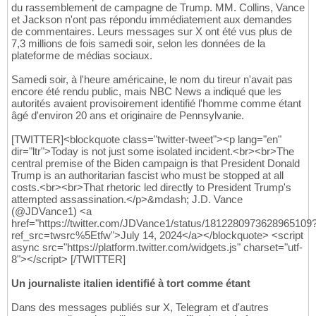
du rassemblement de campagne de Trump. MM. Collins, Vance
et Jackson n'ont pas répondu immédiatement aux demandes
de commentaires. Leurs messages sur X ont été vus plus de
7,3 millions de fois samedi soir, selon les données de la
plateforme de médias sociaux.
Samedi soir, à l'heure américaine, le nom du tireur n'avait pas
encore été rendu public, mais NBC News a indiqué que les
autorités avaient provisoirement identifié l'homme comme étant
âgé d'environ 20 ans et originaire de Pennsylvanie.
[TWITTER]<blockquote class="twitter-tweet"><p lang="en"
dir="ltr">Today is not just some isolated incident.<br><br>The
central premise of the Biden campaign is that President Donald
Trump is an authoritarian fascist who must be stopped at all
costs.<br><br>That rhetoric led directly to President Trump's
attempted assassination.</p>&mdash; J.D. Vance
(@JDVance1) <a
href="https://twitter.com/JDVance1/status/1812280973628965109
ref_src=twsrc%5Etfw">July 14, 2024</a></blockquote> <script
async src="https://platform.twitter.com/widgets.js" charset="utf-
8"></script> [/TWITTER]
Un journaliste italien identifié à tort comme étant
Dans des messages publiés sur X, Telegram et d'autres