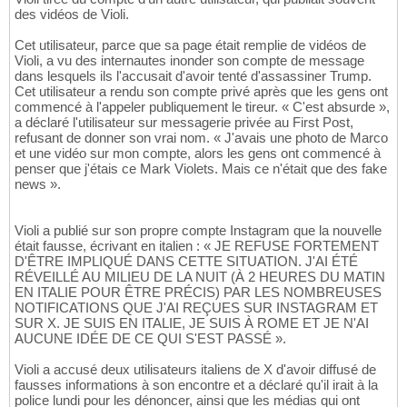
des vidéos de Violi.
Cet utilisateur, parce que sa page était remplie de vidéos de
Violi, a vu des internautes inonder son compte de message
dans lesquels ils l'accusait d'avoir tenté d'assassiner Trump.
Cet utilisateur a rendu son compte privé après que les gens ont
commencé à l'appeler publiquement le tireur. « C'est absurde »,
a déclaré l'utilisateur sur messagerie privée au First Post,
refusant de donner son vrai nom. « J'avais une photo de Marco
et une vidéo sur mon compte, alors les gens ont commencé à
penser que j'étais ce Mark Violets. Mais ce n'était que des fake
news ».
Violi a publié sur son propre compte Instagram que la nouvelle
était fausse, écrivant en italien : « JE REFUSE FORTEMENT
D'ÊTRE IMPLIQUÉ DANS CETTE SITUATION. J'AI ÉTÉ
RÉVEILLÉ AU MILIEU DE LA NUIT (À 2 HEURES DU MATIN
EN ITALIE POUR ÊTRE PRÉCIS) PAR LES NOMBREUSES
NOTIFICATIONS QUE J'AI REÇUES SUR INSTAGRAM ET
SUR X. JE SUIS EN ITALIE, JE SUIS À ROME ET JE N'AI
AUCUNE IDÉE DE CE QUI S'EST PASSÉ ».
Violi a accusé deux utilisateurs italiens de X d'avoir diffusé de
fausses informations à son encontre et a déclaré qu'il irait à la
police lundi pour les dénoncer, ainsi que les médias qui ont