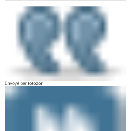
Envoyé par
totozor