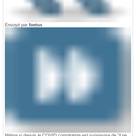
Envoyé par
foetus
Même si depuis le COVID complotiste est synonyme de "il ne