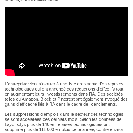
L'entreprise vient s'ajouter à une liste croissante d'entreprises
technologiques qui ont annoncé des réductions d'effectifs tout
en augmentant leurs investissements dans l'IA. Des sociétés
telles qu'Amazon, Block et Pinterest ont également invoqué des
gains d'efficacité liés à l'IA dans le cadre de licenciements.
Les suppressions d'emplois dans le secteur des technologies
se sont accélérées ces derniers mois. Selon les données de
Layoffs.fyi, plus de 140 entreprises technologiques ont
supprimé plus de 111 000 emplois cette année, contre environ