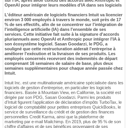
sur l'IA, après avoir conclu des accords avec Anthropic et
OpenAI pour intégrer leurs modèles d'IA dans ses logiciels
L'éditeur américain de logiciels financiers Intuit va licencier
environ 3 000 employés à travers le monde, soit près de 17
% de ses effectifs, afin de se concentrer sur l'intégration de
l'intelligence artificielle (IA) dans l'ensemble de ses
services. Cette initiative fait suite à la signature d'accords
pluriannuels avec OpenAI et Anthropic pour intégrer l'IA à
son écosystème logiciel. Sasan Goodarzi, le PDG, a
souligné que cette restructuration aiderait l'entreprise à
améliorer l'exécution et la livraison de ses produits. Les
employés concernés recevront des indemnités de départ
comprenant 16 semaines de salaire de base, plus deux
semaines supplémentaires pour chaque année passée chez
Intuit.
Intuit Inc. est une multinationale américaine spécialisée dans les
logiciels de gestion d'entreprise, en particulier les logiciels
financiers. Basée à Mountain View, en Californie, la société est
dirigée par son PDG, Sasan Goodarzi. Parmi les produits
d'Intuit figurent l'application de déclaration d'impôts TurboTax, le
logiciel de comptabilité pour petites entreprises QuickBooks, le
service de surveillance du crédit et de gestion des finances
personnelles Credit Karma, ainsi que la plateforme de
marketing par e-mail Mailchimp. En 2019, plus de 95 % de son
chiffre d'affaires et de ses bénéfices provenaient de ses