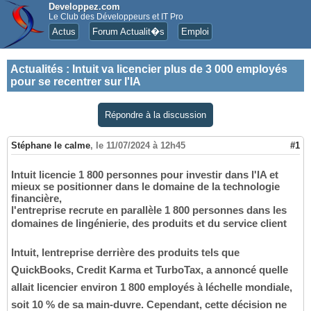
Developpez.com
Le Club des Développeurs et IT Pro
Actus
Forum Actualit�s
Emploi
Actualités
:
Intuit va licencier plus de 3 000 employés
pour se recentrer sur l'IA
Répondre à la discussion
Stéphane le calme
,
le 11/07/2024 à 12h45
#1
Intuit licencie 1 800 personnes pour investir dans l'IA et
mieux se positionner dans le domaine de la technologie
financière,
l'entreprise recrute en parallèle 1 800 personnes dans les
domaines de lingénierie, des produits et du service client
Intuit, lentreprise derrière des produits tels que
QuickBooks, Credit Karma et TurboTax, a annoncé quelle
allait licencier environ 1 800 employés à léchelle mondiale,
soit 10 % de sa main-duvre. Cependant, cette décision ne