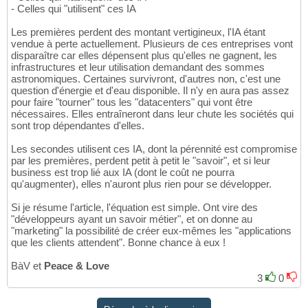
- Celles qui "utilisent" ces IA
Les premières perdent des montant vertigineux, l'IA étant
vendue à perte actuellement. Plusieurs de ces entreprises vont
disparaître car elles dépensent plus qu'elles ne gagnent, les
infrastructures et leur utilisation demandant des sommes
astronomiques. Certaines survivront, d'autres non, c'est une
question d'énergie et d'eau disponible. Il n'y en aura pas assez
pour faire "tourner" tous les "datacenters" qui vont être
nécessaires. Elles entraîneront dans leur chute les sociétés qui
sont trop dépendantes d'elles.
Les secondes utilisent ces IA, dont la pérennité est compromise
par les premières, perdent petit à petit le "savoir", et si leur
business est trop lié aux IA (dont le coût ne pourra
qu'augmenter), elles n'auront plus rien pour se développer.
Si je résume l'article, l'équation est simple. Ont vire des
"développeurs ayant un savoir métier", et on donne au
"marketing" la possibilité de créer eux-mêmes les "applications
que les clients attendent". Bonne chance à eux !
BàV et
Peace & Love
3
0