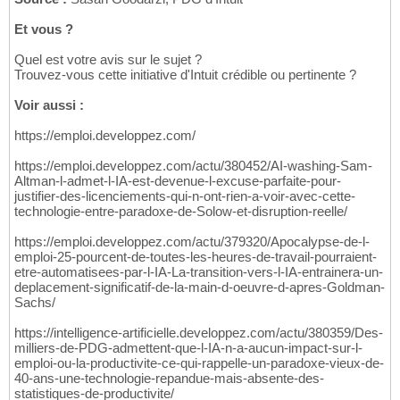
Et vous ?
Quel est votre avis sur le sujet ?
Trouvez-vous cette initiative d'Intuit crédible ou pertinente ?
Voir aussi :
https://emploi.developpez.com/
https://emploi.developpez.com/actu/380452/AI-washing-Sam-
Altman-l-admet-l-IA-est-devenue-l-excuse-parfaite-pour-
justifier-des-licenciements-qui-n-ont-rien-a-voir-avec-cette-
technologie-entre-paradoxe-de-Solow-et-disruption-reelle/
https://emploi.developpez.com/actu/379320/Apocalypse-de-l-
emploi-25-pourcent-de-toutes-les-heures-de-travail-pourraient-
etre-automatisees-par-l-IA-La-transition-vers-l-IA-entrainera-un-
deplacement-significatif-de-la-main-d-oeuvre-d-apres-Goldman-
Sachs/
https://intelligence-artificielle.developpez.com/actu/380359/Des-
milliers-de-PDG-admettent-que-l-IA-n-a-aucun-impact-sur-l-
emploi-ou-la-productivite-ce-qui-rappelle-un-paradoxe-vieux-de-
40-ans-une-technologie-repandue-mais-absente-des-
statistiques-de-productivite/