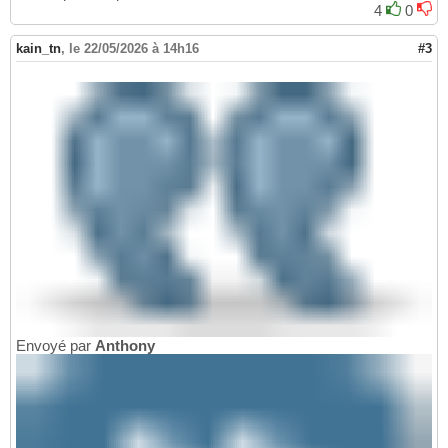
4
0
kain_tn
,
le 22/05/2026 à 14h16
#3
Envoyé par
Anthony