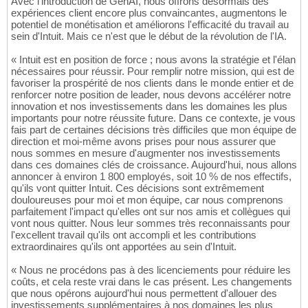
Avec l'introduction de GenAI, nous offrons désormais des
expériences client encore plus convaincantes, augmentons le
potentiel de monétisation et améliorons l'efficacité du travail au
sein d'Intuit. Mais ce n'est que le début de la révolution de l'IA.
« Intuit est en position de force ; nous avons la stratégie et l'élan
nécessaires pour réussir. Pour remplir notre mission, qui est de
favoriser la prospérité de nos clients dans le monde entier et de
renforcer notre position de leader, nous devons accélérer notre
innovation et nos investissements dans les domaines les plus
importants pour notre réussite future. Dans ce contexte, je vous
fais part de certaines décisions très difficiles que mon équipe de
direction et moi-même avons prises pour nous assurer que
nous sommes en mesure d'augmenter nos investissements
dans ces domaines clés de croissance. Aujourd'hui, nous allons
annoncer à environ 1 800 employés, soit 10 % de nos effectifs,
qu'ils vont quitter Intuit. Ces décisions sont extrêmement
douloureuses pour moi et mon équipe, car nous comprenons
parfaitement l'impact qu'elles ont sur nos amis et collègues qui
vont nous quitter. Nous leur sommes très reconnaissants pour
l'excellent travail qu'ils ont accompli et les contributions
extraordinaires qu'ils ont apportées au sein d'Intuit.
« Nous ne procédons pas à des licenciements pour réduire les
coûts, et cela reste vrai dans le cas présent. Les changements
que nous opérons aujourd'hui nous permettent d'allouer des
investissements supplémentaires à nos domaines les plus