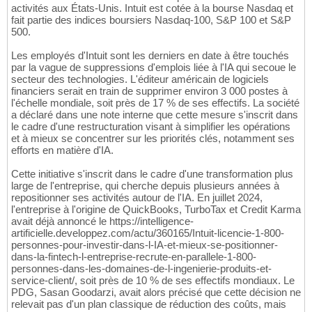
activités aux États-Unis. Intuit est cotée à la bourse Nasdaq et
fait partie des indices boursiers Nasdaq-100, S&P 100 et S&P
500.
Les employés d'Intuit sont les derniers en date à être touchés
par la vague de suppressions d'emplois liée à l'IA qui secoue le
secteur des technologies. L'éditeur américain de logiciels
financiers serait en train de supprimer environ 3 000 postes à
l'échelle mondiale, soit près de 17 % de ses effectifs. La société
a déclaré dans une note interne que cette mesure s'inscrit dans
le cadre d'une restructuration visant à simplifier les opérations
et à mieux se concentrer sur les priorités clés, notamment ses
efforts en matière d'IA.
Cette initiative s'inscrit dans le cadre d'une transformation plus
large de l'entreprise, qui cherche depuis plusieurs années à
repositionner ses activités autour de l'IA. En juillet 2024,
l'entreprise à l'origine de QuickBooks, TurboTax et Credit Karma
avait déjà annoncé le https://intelligence-
artificielle.developpez.com/actu/360165/Intuit-licencie-1-800-
personnes-pour-investir-dans-l-IA-et-mieux-se-positionner-
dans-la-fintech-l-entreprise-recrute-en-parallele-1-800-
personnes-dans-les-domaines-de-l-ingenierie-produits-et-
service-client/, soit près de 10 % de ses effectifs mondiaux. Le
PDG, Sasan Goodarzi, avait alors précisé que cette décision ne
relevait pas d'un plan classique de réduction des coûts, mais