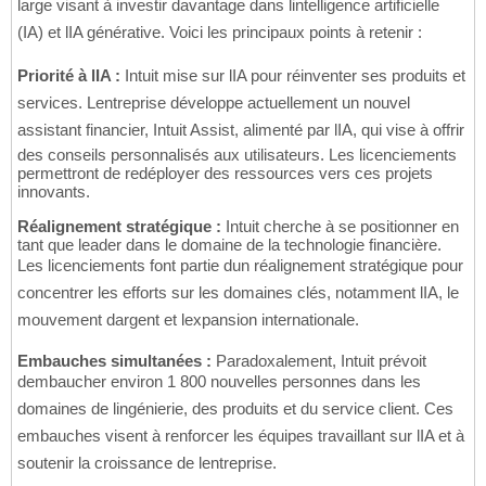
large visant à investir davantage dans lintelligence artificielle
(IA) et lIA générative. Voici les principaux points à retenir :
Priorité à lIA :
Intuit mise sur lIA pour réinventer ses produits et
services. Lentreprise développe actuellement un nouvel
assistant financier, Intuit Assist, alimenté par lIA, qui vise à offrir
des conseils personnalisés aux utilisateurs. Les licenciements
permettront de redéployer des ressources vers ces projets
innovants.
Réalignement stratégique :
Intuit cherche à se positionner en
tant que leader dans le domaine de la technologie financière.
Les licenciements font partie dun réalignement stratégique pour
concentrer les efforts sur les domaines clés, notamment lIA, le
mouvement dargent et lexpansion internationale.
Embauches simultanées :
Paradoxalement, Intuit prévoit
dembaucher environ 1 800 nouvelles personnes dans les
domaines de lingénierie, des produits et du service client. Ces
embauches visent à renforcer les équipes travaillant sur lIA et à
soutenir la croissance de lentreprise.