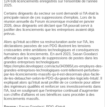
124 636 licenciements enregistrés sur l'ensemble de l'année
2025.
Certains dirigeants du secteur se sont demandé si l'IA était la
principale raison de ces suppressions d'emplois. Lors de la
réunion annuelle du Forum économique mondial en janvier
2026, deux dirigeants ont déclaré que l'IA pouvait servir à
justifier des licenciements que les entreprises avaient déjà
prévus.
Alors qu'Intuit accélère sa restructuration axée sur l'IA, les
déclarations passées de son PDG illustrent les tensions
croissantes entre ambitions technologiques et conséquences
humaines des licenciements. En avril 2023, Sasan Goodarzi
affirmait que les vagues de suppressions de postes dans les
grandes entreprises technologiques
https://emploi.developpez.com/actu/343985/Les-employes-des-
grandes-entreprises-technologiques-sont-tellement-perturbes-
par-les-licenciements-massifs-qu-il-est-desormais-plus-facile-
de-les-debaucher-selon-le-PDG-du-geant-des-logiciels-Intuit/. Il
expliquait alors qu'Intuit avait profité de ce contexte pour attirer
des ingénieurs qualifiés et renforcer ses investissements dans
l'IA, tout en soulignant que l'entreprise continuait d'augmenter
son chiffre d'affaires et ses bénéfices sans procéder à des
licenciements massifs.
Source :
Sasan Goodarzi, PDG d'Intuit