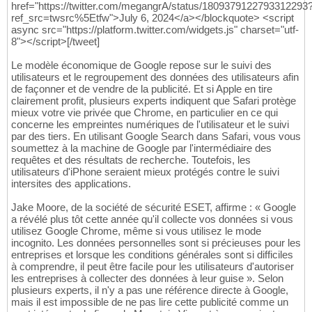
href="https://twitter.com/megangrA/status/1809379122793312293
ref_src=twsrc%5Etfw">July 6, 2024</a></blockquote> <script
async src="https://platform.twitter.com/widgets.js" charset="utf-
8"></script>[/tweet]
Le modèle économique de Google repose sur le suivi des
utilisateurs et le regroupement des données des utilisateurs afin
de façonner et de vendre de la publicité. Et si Apple en tire
clairement profit, plusieurs experts indiquent que Safari protège
mieux votre vie privée que Chrome, en particulier en ce qui
concerne les empreintes numériques de l'utilisateur et le suivi
par des tiers. En utilisant Google Search dans Safari, vous vous
soumettez à la machine de Google par l'intermédiaire des
requêtes et des résultats de recherche. Toutefois, les
utilisateurs d'iPhone seraient mieux protégés contre le suivi
intersites des applications.
Jake Moore, de la société de sécurité ESET, affirme : « Google
a révélé plus tôt cette année qu'il collecte vos données si vous
utilisez Google Chrome, même si vous utilisez le mode
incognito. Les données personnelles sont si précieuses pour les
entreprises et lorsque les conditions générales sont si difficiles
à comprendre, il peut être facile pour les utilisateurs d'autoriser
les entreprises à collecter des données à leur guise ». Selon
plusieurs experts, il n'y a pas une référence directe à Google,
mais il est impossible de ne pas lire cette publicité comme un