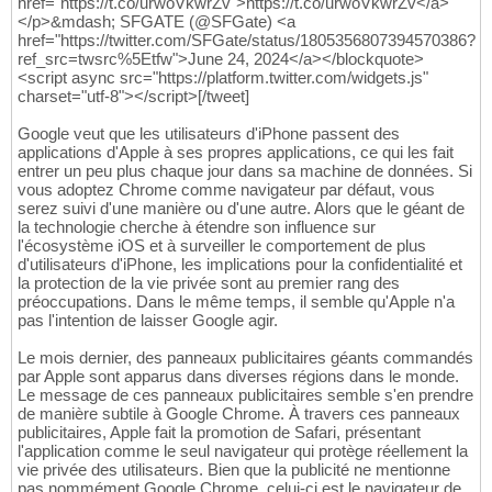
href="https://t.co/urwoVkwrZv">https://t.co/urwoVkwrZv</a>
</p>&mdash; SFGATE (@SFGate) <a
href="https://twitter.com/SFGate/status/1805356807394570386?
ref_src=twsrc%5Etfw">June 24, 2024</a></blockquote>
<script async src="https://platform.twitter.com/widgets.js"
charset="utf-8"></script>[/tweet]
Google veut que les utilisateurs d'iPhone passent des
applications d'Apple à ses propres applications, ce qui les fait
entrer un peu plus chaque jour dans sa machine de données. Si
vous adoptez Chrome comme navigateur par défaut, vous
serez suivi d'une manière ou d'une autre. Alors que le géant de
la technologie cherche à étendre son influence sur
l'écosystème iOS et à surveiller le comportement de plus
d'utilisateurs d'iPhone, les implications pour la confidentialité et
la protection de la vie privée sont au premier rang des
préoccupations. Dans le même temps, il semble qu'Apple n'a
pas l'intention de laisser Google agir.
Le mois dernier, des panneaux publicitaires géants commandés
par Apple sont apparus dans diverses régions dans le monde.
Le message de ces panneaux publicitaires semble s'en prendre
de manière subtile à Google Chrome. À travers ces panneaux
publicitaires, Apple fait la promotion de Safari, présentant
l'application comme le seul navigateur qui protège réellement la
vie privée des utilisateurs. Bien que la publicité ne mentionne
pas nommément Google Chrome, celui-ci est le navigateur de