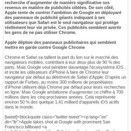
recherche d'augmenter de manière significative ses
revenus en matière de publicités ciblées. De son côté,
Apple tente de contrer l'ambition de Google en déployant
des panneaux de publicité géants indiquant à ses
utilisateurs que Safari est le seul navigateur qui protège
réellement leur vie privée. Ces publicités semblent avertir
les gens de ne pas utiliser Chrome.
Apple déploie des panneaux publicitaires qui semblent
mettre en garde contre Google Chrome
Chrome et Safari se taillent la part du lion sur le marché des
navigateurs mobiles, contrôlant à eux deux plus de 90 % des
parts. Mais Google veut pénétrer davantage l'écosystème iOS
et incite les utilisateurs d'iPhone à faire de Chrome leur
navigateur par défaut au détriment de Safari d'Apple. D'après un
rapport de Forbes, au moins 300 millions de propriétaires
d'iPhone utilisent déjà Chrome par défaut pour leurs recherches
en ligne. Mais Google ambitionne d'augmenter ce chiffre à 700
millions dans les cinq prochaines années. Cela représente
environ 50 % des quelque 1,41 milliard d'appareils iOS actifs
dans le monde.
[tweet]<blockquote class="twitter-tweet"><p lang="en"
dir="ltr">Apple takes shot at Google with prominent San
Francisco billboard <a