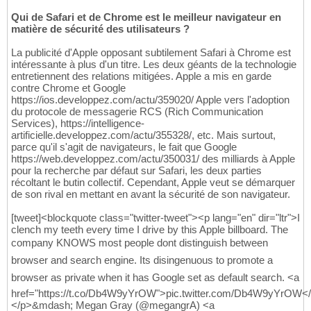
Qui de Safari et de Chrome est le meilleur navigateur en
matière de sécurité des utilisateurs ?
La publicité d'Apple opposant subtilement Safari à Chrome est
intéressante à plus d'un titre. Les deux géants de la technologie
entretiennent des relations mitigées. Apple a mis en garde
contre Chrome et Google
https://ios.developpez.com/actu/359020/ Apple vers l'adoption
du protocole de messagerie RCS (Rich Communication
Services), https://intelligence-
artificielle.developpez.com/actu/355328/, etc. Mais surtout,
parce qu'il s'agit de navigateurs, le fait que Google
https://web.developpez.com/actu/350031/ des milliards à Apple
pour la recherche par défaut sur Safari, les deux parties
récoltant le butin collectif. Cependant, Apple veut se démarquer
de son rival en mettant en avant la sécurité de son navigateur.
[tweet]<blockquote class="twitter-tweet"><p lang="en" dir="ltr">I
clench my teeth every time I drive by this Apple billboard. The
company KNOWS most people dont distinguish between
browser and search engine. Its disingenuous to promote a
browser as private when it has Google set as default search. <a
href="https://t.co/Db4W9yYrOW">pic.twitter.com/Db4W9yYrOW<
</p>&mdash; Megan Gray (@megangrA) <a