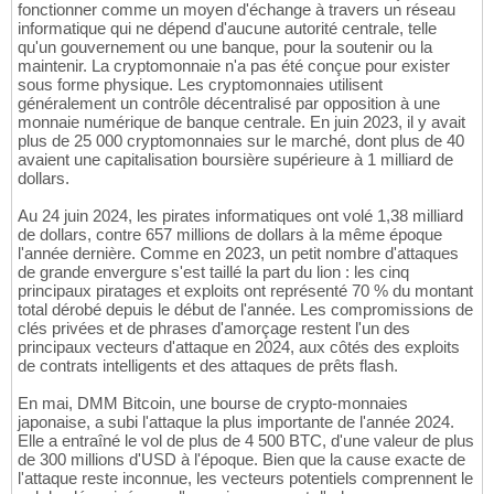
fonctionner comme un moyen d'échange à travers un réseau
informatique qui ne dépend d'aucune autorité centrale, telle
qu'un gouvernement ou une banque, pour la soutenir ou la
maintenir. La cryptomonnaie n'a pas été conçue pour exister
sous forme physique. Les cryptomonnaies utilisent
généralement un contrôle décentralisé par opposition à une
monnaie numérique de banque centrale. En juin 2023, il y avait
plus de 25 000 cryptomonnaies sur le marché, dont plus de 40
avaient une capitalisation boursière supérieure à 1 milliard de
dollars.
Au 24 juin 2024, les pirates informatiques ont volé 1,38 milliard
de dollars, contre 657 millions de dollars à la même époque
l'année dernière. Comme en 2023, un petit nombre d'attaques
de grande envergure s'est taillé la part du lion : les cinq
principaux piratages et exploits ont représenté 70 % du montant
total dérobé depuis le début de l'année. Les compromissions de
clés privées et de phrases d'amorçage restent l'un des
principaux vecteurs d'attaque en 2024, aux côtés des exploits
de contrats intelligents et des attaques de prêts flash.
En mai, DMM Bitcoin, une bourse de crypto-monnaies
japonaise, a subi l'attaque la plus importante de l'année 2024.
Elle a entraîné le vol de plus de 4 500 BTC, d'une valeur de plus
de 300 millions d'USD à l'époque. Bien que la cause exacte de
l'attaque reste inconnue, les vecteurs potentiels comprennent le