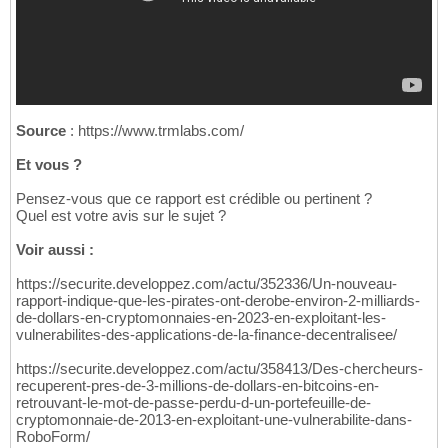
Source
: https://www.trmlabs.com/
Et vous ?
Pensez-vous que ce rapport est crédible ou pertinent ?
Quel est votre avis sur le sujet ?
Voir aussi :
https://securite.developpez.com/actu/352336/Un-nouveau-
rapport-indique-que-les-pirates-ont-derobe-environ-2-milliards-
de-dollars-en-cryptomonnaies-en-2023-en-exploitant-les-
vulnerabilites-des-applications-de-la-finance-decentralisee/
https://securite.developpez.com/actu/358413/Des-chercheurs-
recuperent-pres-de-3-millions-de-dollars-en-bitcoins-en-
retrouvant-le-mot-de-passe-perdu-d-un-portefeuille-de-
cryptomonnaie-de-2013-en-exploitant-une-vulnerabilite-dans-
RoboForm/