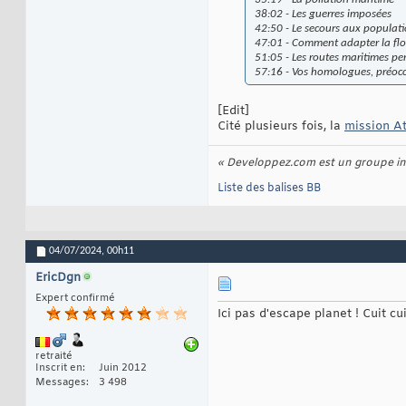
38:02 - Les guerres imposées
42:50 - Le secours aux populat
47:01 - Comment adapter la flo
51:05 - Les routes maritimes pe
57:16 - Vos homologues, préoc
[Edit]
Cité plusieurs fois, la
mission A
« Developpez.com est un groupe int
Liste des balises BB
04/07/2024,
00h11
EricDgn
Expert confirmé
Ici pas d'escape planet ! Cuit cu
retraité
Inscrit en
Juin 2012
Messages
3 498