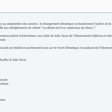
ns ou adaptation des navires : le changement climatique va bouleverser l’action de la
le aux dérèglements du climat ? Le climat est-il un catalyseur du chaos ?
ense plaisir d’interviewer, aux côtés de Julia Tasse de l’Observatoire Défense et clima
nale.
 épisode est réalisé en partenariat avec sur le Front Climatique, le podcast de l'Observa
uillez & Julia Tasse
ionale
 climat
rises