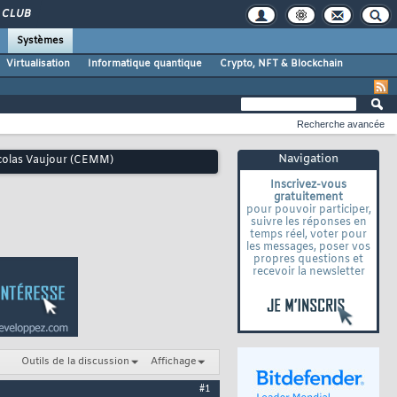
CLUB
Systèmes
Virtualisation
Informatique quantique
Crypto, NFT & Blockchain
Recherche avancée
Navigation
Nicolas Vaujour (CEMM)
Inscrivez-vous
gratuitement
pour pouvoir participer,
suivre les réponses en
temps réel, voter pour
les messages, poser vos
propres questions et
recevoir la newsletter
Outils de la discussion
Affichage
#1