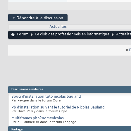
+
Répondre à la discussion
Actualités
Forum
Le club des professionnels en informatique
Actualit
«
D
Discussions similaires
Souci d'installation tuto nicolas bauland
Par kaygee dans le forum Ogre
Pb d'installation suivant le tutoriel de Nicolas Bauland
Par Dave Perry dans le forum Ogre
multiframes.php?nom=nicolas
Par guillaumeIOB dans le forum Langage
Partager