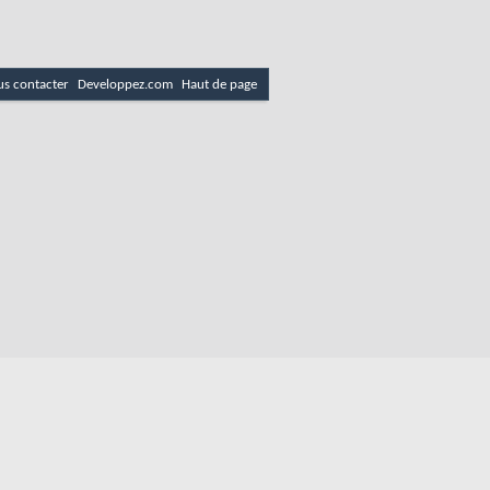
s contacter
Developpez.com
Haut de page
es
Politique de cookies