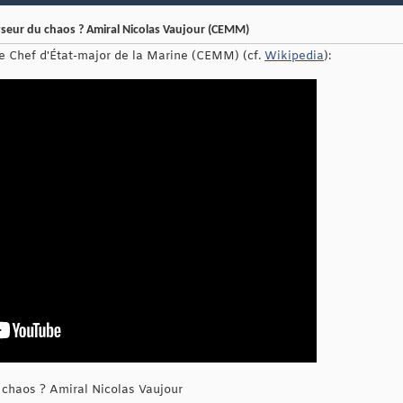
lyseur du chaos ? Amiral Nicolas Vaujour (CEMM)
e Chef d'État-major de la Marine (CEMM) (cf.
Wikipedia
):
u chaos ? Amiral Nicolas Vaujour