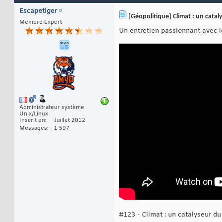
Escapetiger
[Géopolitique] Climat : un cata
Membre Expert
Un entretien passionnant avec l
Administrateur système
Unix/Linux
Inscrit en
Juillet 2012
Messages
1 597
#123 - Climat : un catalyseur d