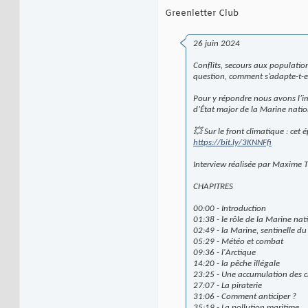
Greenletter Club
26 juin 2024
Conflits, secours aux populatio
question, comment s’adapte-t-el
Pour y répondre nous avons l’imm
d’État major de la Marine natio
💥 Sur le front climatique : cet
https://bit.ly/3KNNFfi
Interview réalisée par Maxime Th
CHAPITRES
00:00 - Introduction
01:38 - le rôle de la Marine nat
02:49 - la Marine, sentinelle du
05:29 - Météo et combat
09:36 - l'Arctique
14:20 - la pêche illégale
23:25 - Une accumulation des c
27:07 - La piraterie
31:06 - Comment anticiper ?
35:19 - La pollution maritime