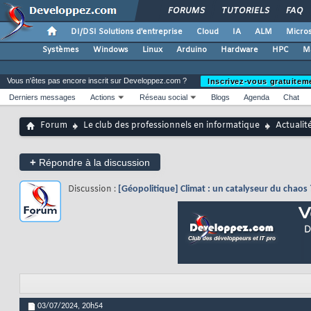
FORUMS
TUTORIELS
FAQ
DI/DSI Solutions d'entreprise
Cloud
IA
ALM
Micros
Systèmes
Windows
Linux
Arduino
Hardware
HPC
M
Vous n'êtes pas encore inscrit sur Developpez.com ?
Inscrivez-vous gratuitem
Derniers messages
Actions
Réseau social
Blogs
Agenda
Chat
Forum
Le club des professionnels en informatique
Actualit
+
Répondre à la discussion
Discussion :
[Géopolitique] Climat : un catalyseur du chaos
03/07/2024,
20h54