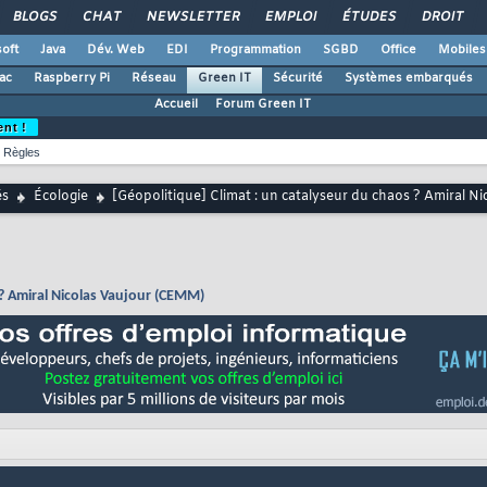
BLOGS
CHAT
NEWSLETTER
EMPLOI
ÉTUDES
DROIT
oft
Java
Dév. Web
EDI
Programmation
SGBD
Office
Mobiles
ac
Raspberry Pi
Réseau
Green IT
Sécurité
Systèmes embarqués
Accueil
Forum Green IT
ent !
Règles
és
Écologie
[Géopolitique] Climat : un catalyseur du chaos ? Amiral 
 ? Amiral Nicolas Vaujour (CEMM)