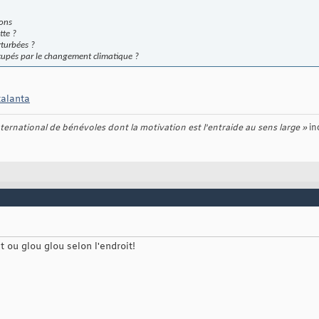
ions
tte ?
rturbées ?
cupés par le changement climatique ?
talanta
ernational de bénévoles dont la motivation est l'entraide au sens large »
in
it ou glou glou selon l'endroit!