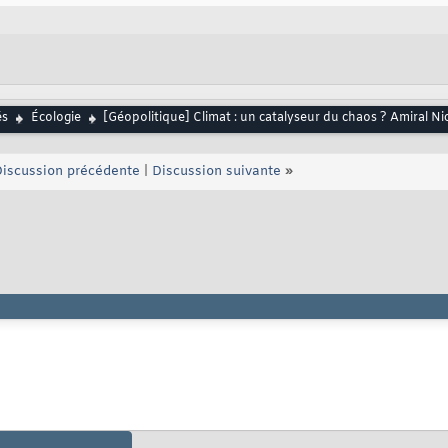
és
Écologie
[Géopolitique] Climat : un catalyseur du chaos ? Amiral 
iscussion précédente
|
Discussion suivante
»