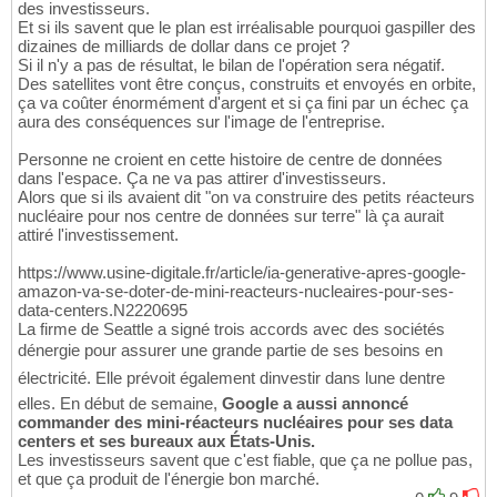
des investisseurs.
Et si ils savent que le plan est irréalisable pourquoi gaspiller des
dizaines de milliards de dollar dans ce projet ?
Si il n'y a pas de résultat, le bilan de l'opération sera négatif.
Des satellites vont être conçus, construits et envoyés en orbite,
ça va coûter énormément d'argent et si ça fini par un échec ça
aura des conséquences sur l'image de l'entreprise.
Personne ne croient en cette histoire de centre de données
dans l'espace. Ça ne va pas attirer d'investisseurs.
Alors que si ils avaient dit "on va construire des petits réacteurs
nucléaire pour nos centre de données sur terre" là ça aurait
attiré l'investissement.
https://www.usine-digitale.fr/article/ia-generative-apres-google-
amazon-va-se-doter-de-mini-reacteurs-nucleaires-pour-ses-
data-centers.N2220695
La firme de Seattle a signé trois accords avec des sociétés
dénergie pour assurer une grande partie de ses besoins en
électricité. Elle prévoit également dinvestir dans lune dentre
elles. En début de semaine,
Google a aussi annoncé
commander des mini-réacteurs nucléaires pour ses data
centers et ses bureaux aux États-Unis.
Les investisseurs savent que c'est fiable, que ça ne pollue pas,
et que ça produit de l'énergie bon marché.