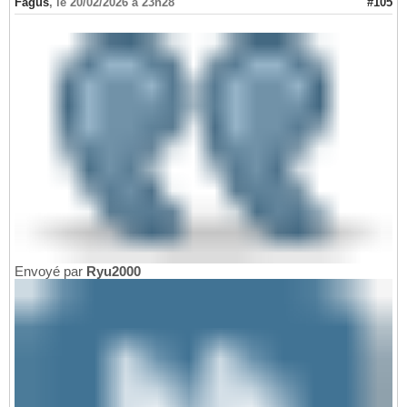
Fagus
,
le 20/02/2026 à 23h28
#105
Envoyé par
Ryu2000