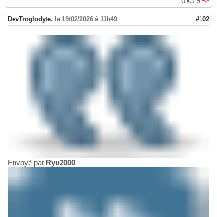
0
9
DevTroglodyte
,
le 19/02/2026 à 11h49
#102
Envoyé par
Ryu2000