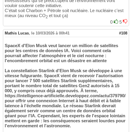
investisseurs qui se préoccupent de l'environnement vont
vouloir soutenir cette initiative.
C'était soit Charbon + Pétrole soit nucléaire. Le nucléaire c'est
mieux (au niveau CO
et tout ça)
2
0
5
Mathis Lucas
,
le 10/03/2026 à 00h41
#108
SpaceX d'Elon Musk veut lancer un million de satellites
pour les centres de données IA. Voici comment cela
pourrait affecter l'atmosphère et le ciel nocturne :
l'encombrement orbital est un désastre en attente
La constellation Starlink d'Elon Musk se développe à une
vitesse fulgurante. SpaceX vient de recevoir l'autorisation
pour lancer 7 500 satellites Starlink supplémentaires,
portant le nombre total de satellites Gen2 autorisés à 15
000, y compris ceux déjà approuvés. À terme,
https://intelligence-artificielle.developpez.com/actu/379790/
pour offrir une connexion Internet à haut débit et à faible
latence à l'échelle mondiale. Le réseau Starlink devrait
également servir comme un centre de données orbital
géant pour l'IA. Cependant, les experts de l'espace lointain
mettent en garde : les conséquences seraient lourdes pour
l'environnement et l'astronomie.