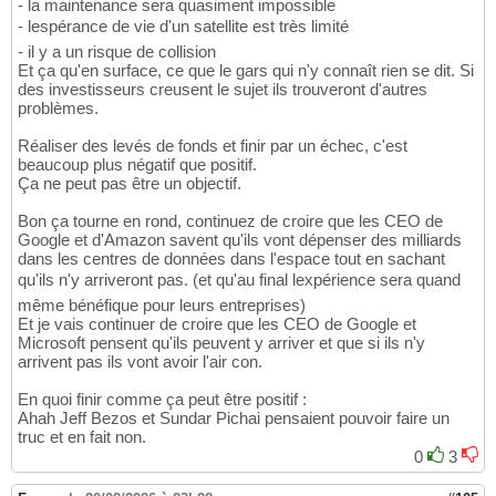
- la maintenance sera quasiment impossible
- lespérance de vie d'un satellite est très limité
- il y a un risque de collision
Et ça qu'en surface, ce que le gars qui n'y connaît rien se dit. Si
des investisseurs creusent le sujet ils trouveront d'autres
problèmes.
Réaliser des levés de fonds et finir par un échec, c'est
beaucoup plus négatif que positif.
Ça ne peut pas être un objectif.
Bon ça tourne en rond, continuez de croire que les CEO de
Google et d'Amazon savent qu'ils vont dépenser des milliards
dans les centres de données dans l'espace tout en sachant
qu'ils n'y arriveront pas. (et qu'au final lexpérience sera quand
même bénéfique pour leurs entreprises)
Et je vais continuer de croire que les CEO de Google et
Microsoft pensent qu'ils peuvent y arriver et que si ils n'y
arrivent pas ils vont avoir l'air con.
En quoi finir comme ça peut être positif :
Ahah Jeff Bezos et Sundar Pichai pensaient pouvoir faire un
truc et en fait non.
0
3