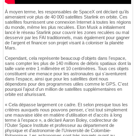
À moyen terme, les responsables de SpaceX ont déclaré qu'ils
aimeraient voir plus de 40 000 satellites Starlink en orbite. Ces
satellites fournissent une connexion Internet à toutes les régions
du monde, même les plus reculées. Elon Musk a initialement
lancé le réseau Starlink pour couvrir les zones reculées ou mal
desservir par les FAI traditionnels, mais également pour gagner
de l'argent et financer son projet visant à coloniser la planète
Mars.
Cependant, cela représente beaucoup d'objets dans l'espace,
sans compter les plus de 140 millions de débris spatiaux dont la
taille varie entre 1 millimètre et 10 centimètres. Tous ces objets
constituent une menace pour les astronautes qui s'aventurent
dans l'espace, ainsi que pour les satellites dont nous
dépendons pour des programmes utiles comme le GPS. C'est
pourquoi l'ajout d'un million de satellites supplémentaires en
orbite est ahurissant.
« Cela dépasse largement ce cadre. Et selon presque tous les
critères auxquels nous pouvons penser, c'est tout simplement
une mauvaise idée en matière d'utilisation et d'accès à long
terme à l'espace », a déclaré Aaron Boley, codirecteur de
l'Outer Space Institute et professeur au département de
physique et d'astronomie de l'Université de Colombie-
Britannique. Les astronomes sont très inquiets quant au