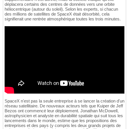
déplacera certains des centres de données vers une orbite
héliocentrique (autour du soleil). Selon les experts, si chacun
des millions de satellites de SpaceX était désorbité, cela
signifierait une rentrée atmosphérique toutes les trois minutes.
SpaceX n'est pas la seule entreprise à se lancer la création d'un
réseau satellitaire. De nouveaux acteurs tels que Kuiper de Jeff
Bezos ont commencé leur déploiement. Jonathan McDowell,
astrophysicien et analyste en durabilité spatiale qui suit tous les
lancements dans le monde, estime que les propositions des
entreprises et des pays (y compris les deux grands projets de