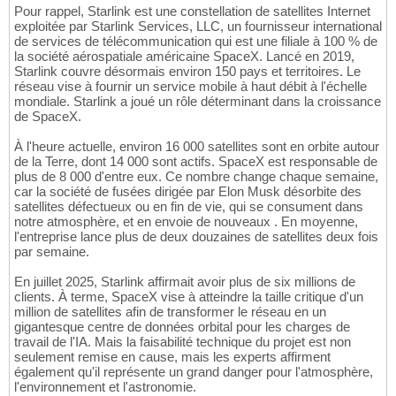
Pour rappel, Starlink est une constellation de satellites Internet
exploitée par Starlink Services, LLC, un fournisseur international
de services de télécommunication qui est une filiale à 100 % de
la société aérospatiale américaine SpaceX. Lancé en 2019,
Starlink couvre désormais environ 150 pays et territoires. Le
réseau vise à fournir un service mobile à haut débit à l'échelle
mondiale. Starlink a joué un rôle déterminant dans la croissance
de SpaceX.
À l'heure actuelle, environ 16 000 satellites sont en orbite autour
de la Terre, dont 14 000 sont actifs. SpaceX est responsable de
plus de 8 000 d'entre eux. Ce nombre change chaque semaine,
car la société de fusées dirigée par Elon Musk désorbite des
satellites défectueux ou en fin de vie, qui se consument dans
notre atmosphère, et en envoie de nouveaux . En moyenne,
l'entreprise lance plus de deux douzaines de satellites deux fois
par semaine.
En juillet 2025, Starlink affirmait avoir plus de six millions de
clients. À terme, SpaceX vise à atteindre la taille critique d'un
million de satellites afin de transformer le réseau en un
gigantesque centre de données orbital pour les charges de
travail de l'IA. Mais la faisabilité technique du projet est non
seulement remise en cause, mais les experts affirment
également qu'il représente un grand danger pour l'atmosphère,
l'environnement et l'astronomie.