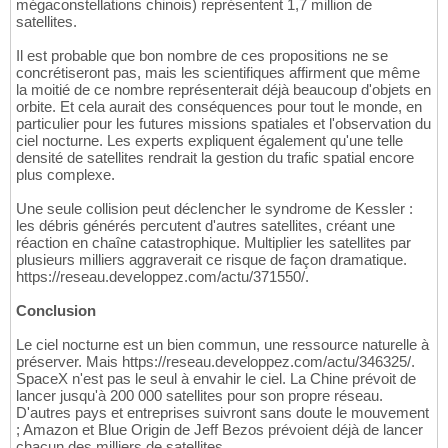
mégaconstellations chinois) représentent 1,7 million de
satellites.
Il est probable que bon nombre de ces propositions ne se
concrétiseront pas, mais les scientifiques affirment que même
la moitié de ce nombre représenterait déjà beaucoup d'objets en
orbite. Et cela aurait des conséquences pour tout le monde, en
particulier pour les futures missions spatiales et l'observation du
ciel nocturne. Les experts expliquent également qu'une telle
densité de satellites rendrait la gestion du trafic spatial encore
plus complexe.
Une seule collision peut déclencher le syndrome de Kessler :
les débris générés percutent d'autres satellites, créant une
réaction en chaîne catastrophique. Multiplier les satellites par
plusieurs milliers aggraverait ce risque de façon dramatique.
https://reseau.developpez.com/actu/371550/.
Conclusion
Le ciel nocturne est un bien commun, une ressource naturelle à
préserver. Mais https://reseau.developpez.com/actu/346325/.
SpaceX n'est pas le seul à envahir le ciel. La Chine prévoit de
lancer jusqu'à 200 000 satellites pour son propre réseau.
D'autres pays et entreprises suivront sans doute le mouvement
; Amazon et Blue Origin de Jeff Bezos prévoient déjà de lancer
chacun des milliers de satellites.