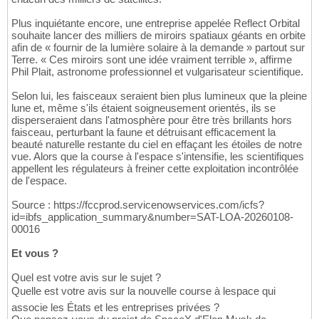
Plus inquiétante encore, une entreprise appelée Reflect Orbital
souhaite lancer des milliers de miroirs spatiaux géants en orbite
afin de « fournir de la lumière solaire à la demande » partout sur
Terre. « Ces miroirs sont une idée vraiment terrible », affirme
Phil Plait, astronome professionnel et vulgarisateur scientifique.
Selon lui, les faisceaux seraient bien plus lumineux que la pleine
lune et, même s'ils étaient soigneusement orientés, ils se
disperseraient dans l'atmosphère pour être très brillants hors
faisceau, perturbant la faune et détruisant efficacement la
beauté naturelle restante du ciel en effaçant les étoiles de notre
vue. Alors que la course à l'espace s'intensifie, les scientifiques
appellent les régulateurs à freiner cette exploitation incontrôlée
de l'espace.
Source : https://fccprod.servicenowservices.com/icfs?
id=ibfs_application_summary&number=SAT-LOA-20260108-
00016
Et vous ?
Quel est votre avis sur le sujet ?
Quelle est votre avis sur la nouvelle course à lespace qui
associe les États et les entreprises privées ?