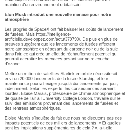
maintien d'un environnement orbital sain.
Elon Musk introduit une nouvelle menace pour notre
atmosphère
Les progrès de SpaceX ont fait baisser les coûts de lancement
de fusées. Mais https://intelligence-
artificielle.developpez.com/actu/379790/. De plus en plus de
preuves suggèrent que les lancements de fusées affectent
notre atmosphère en déposant du carbone noir ou de la suie
dans l'air, ce qui crée un effet de réchauffement potentiel qui
pourrait accroître les menaces pesant sur notre couche
d'ozone.
Mettre un million de satellites Starlink en orbite nécessiterait
environ 20 000 lancements de la fusée Starship, et leur
maintenance pourrait exiger jusqu'à dix lancements par jour,
indéfiniment. Selon les experts, les conséquences seraient
lourdes. Eloise Marais, professeure de chimie atmosphérique et
de qualité de l'air à l'University College London, travaille sur le
suivi des émissions provenant des lancements de fusées et
des rentrées atmosphériques.
Eloise Marais s'inquiète du fait que nous ne discutons pas des
impacts potentiels de ces milliers de lancements. « Et quelles
sont les implications supplémentaires de cela ? », a-t-elle