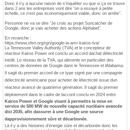
Donc il n'y a aucune raison de s'inquiéter vu que si ça se trouve
dans 2 ans les entreprises vont dire "on a essayé à petite
échelle, ce n'est pas économiquement viable, donc on arrête".
Personne ne va se dire "Je crois au projet Suncatcher de
Google, donc je vais acheter des actions Alphabet".
En revanche :
https://www.sfen.org/rgn/google-ia-amr-kairos-tva/
La Tennessee Valley Authority (TVA) et le concepteur de
réacteur Kairos Power ont conclu un accord dachat délectricité
inédit. Le réseau de la TVA, qui alimente en particulier des
centres de données de Google dans le Tennessee et lAlabama.
Il sagit du premier accord de ce type signé par une compagnie
délectricité américaine pour acheter de lélectricité issue dun
réacteur avancé de quatrième génération. Il sagit du premier
déploiement dans le cadre de laccord conclu en 2024 entre
Kairos Power et Google visant à permettre la mise en
service de 500 MW de nouvelle capacité nucléaire avancée
dici 2035, afin dassurer à une Google une source
dapprovisionnement sûre et décarbonée.
Là il y a des histoires d'énergie sûre et décarbonée donc les