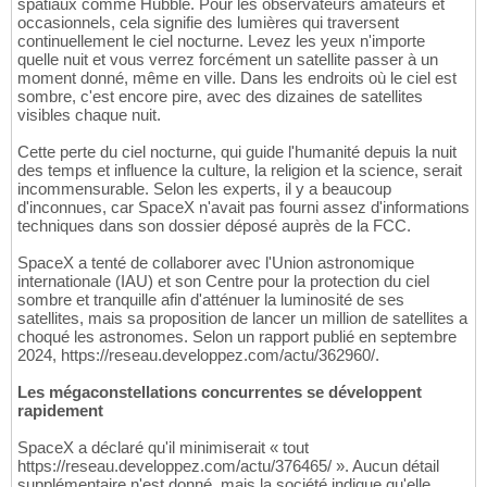
spatiaux comme Hubble. Pour les observateurs amateurs et
occasionnels, cela signifie des lumières qui traversent
continuellement le ciel nocturne. Levez les yeux n'importe
quelle nuit et vous verrez forcément un satellite passer à un
moment donné, même en ville. Dans les endroits où le ciel est
sombre, c'est encore pire, avec des dizaines de satellites
visibles chaque nuit.
Cette perte du ciel nocturne, qui guide l'humanité depuis la nuit
des temps et influence la culture, la religion et la science, serait
incommensurable. Selon les experts, il y a beaucoup
d'inconnues, car SpaceX n'avait pas fourni assez d'informations
techniques dans son dossier déposé auprès de la FCC.
SpaceX a tenté de collaborer avec l'Union astronomique
internationale (IAU) et son Centre pour la protection du ciel
sombre et tranquille afin d'atténuer la luminosité de ses
satellites, mais sa proposition de lancer un million de satellites a
choqué les astronomes. Selon un rapport publié en septembre
2024, https://reseau.developpez.com/actu/362960/.
Les mégaconstellations concurrentes se développent
rapidement
SpaceX a déclaré qu'il minimiserait « tout
https://reseau.developpez.com/actu/376465/ ». Aucun détail
supplémentaire n'est donné, mais la société indique qu'elle