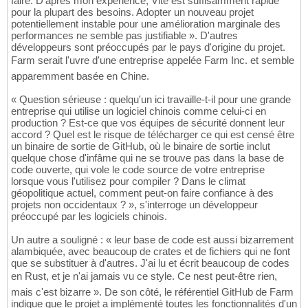
faire. D'après mon expérience, Vite est suffisamment rapide
pour la plupart des besoins. Adopter un nouveau projet
potentiellement instable pour une amélioration marginale des
performances ne semble pas justifiable ». D'autres
développeurs sont préoccupés par le pays d'origine du projet.
Farm serait l'uvre d'une entreprise appelée Farm Inc. et semble
apparemment basée en Chine.
« Question sérieuse : quelqu'un ici travaille-t-il pour une grande
entreprise qui utilise un logiciel chinois comme celui-ci en
production ? Est-ce que vos équipes de sécurité donnent leur
accord ? Quel est le risque de télécharger ce qui est censé être
un binaire de sortie de GitHub, où le binaire de sortie inclut
quelque chose d'infâme qui ne se trouve pas dans la base de
code ouverte, qui vole le code source de votre entreprise
lorsque vous l'utilisez pour compiler ? Dans le climat
géopolitique actuel, comment peut-on faire confiance à des
projets non occidentaux ? », s'interroge un développeur
préoccupé par les logiciels chinois.
Un autre a souligné : « leur base de code est aussi bizarrement
alambiquée, avec beaucoup de crates et de fichiers qui ne font
que se substituer à d'autres. J'ai lu et écrit beaucoup de codes
en Rust, et je n'ai jamais vu ce style. Ce nest peut-être rien,
mais c'est bizarre ». De son côté, le référentiel GitHub de Farm
indique que le projet a implémenté toutes les fonctionnalités d'un