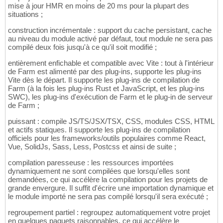
mise à jour HMR en moins de 20 ms pour la plupart des
situations ;
construction incrémentale : support du cache persistant, cache
au niveau du module activé par défaut, tout module ne sera pas
compilé deux fois jusqu'à ce qu'il soit modifié ;
entièrement enfichable et compatible avec Vite : tout à l'intérieur
de Farm est alimenté par des plug-ins, supporte les plug-ins
Vite dès le départ. Il supporte les plug-ins de compilation de
Farm (à la fois les plug-ins Rust et JavaScript, et les plug-ins
SWC), les plug-ins d'exécution de Farm et le plug-in de serveur
de Farm ;
puissant : compile JS/TS/JSX/TSX, CSS, modules CSS, HTML
et actifs statiques. Il supporte les plug-ins de compilation
officiels pour les frameworks/outils populaires comme React,
Vue, SolidJs, Sass, Less, Postcss et ainsi de suite ;
compilation paresseuse : les ressources importées
dynamiquement ne sont compilées que lorsqu'elles sont
demandées, ce qui accélère la compilation pour les projets de
grande envergure. Il suffit d'écrire une importation dynamique et
le module importé ne sera pas compilé lorsqu'il sera exécuté ;
regroupement partiel : regroupez automatiquement votre projet
en quelques paquets raisonnables, ce qui accélère le