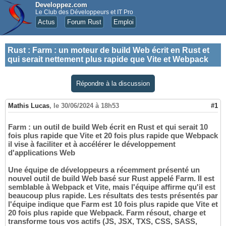
Developpez.com
Le Club des Développeurs et IT Pro
Actus
Forum Rust
Emploi
Rust
:
Farm : un moteur de build Web écrit en Rust et
qui serait nettement plus rapide que Vite et Webpack
Répondre à la discussion
Mathis Lucas
,
le 30/06/2024 à 18h53
#1
Farm : un outil de build Web écrit en Rust et qui serait 10
fois plus rapide que Vite et 20 fois plus rapide que Webpack
il vise à faciliter et à accélérer le développement
d'applications Web
Une équipe de développeurs a récemment présenté un
nouvel outil de build Web basé sur Rust appelé Farm. Il est
semblable à Webpack et Vite, mais l'équipe affirme qu'il est
beaucoup plus rapide. Les résultats des tests présentés par
l'équipe indique que Farm est 10 fois plus rapide que Vite et
20 fois plus rapide que Webpack. Farm résout, charge et
transforme tous vos actifs (JS, JSX, TXS, CSS, SASS,