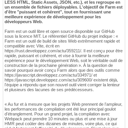
LESS HTML, Static Assets, JSON, etc.), et les regroupe en
un ensemble de fichiers déployables. L'objectif de Farm est
d'être "puissant et cohérent", tout en fournissant une
meilleure expérience de développement pour les
développeurs Web.
Farm est un outil libre et open source disponible sur GitHub
sous la licence MIT. Le référentiel GitHub du projet indique : «
Farm est un outil de build de sites Web extrêmement rapide et
compatible avec Vite, écrit en
https://rust.developpez.com/actu/359211/. Il est conçu pour être
rapide, puissant et cohérent, et vise à fournir la meilleure
expérience pour le développement Web, soit le véritable outil de
construction de la prochaine génération ». À la question de
savoir pourquoi avoir conçu Farm alors que des outils comme
https://javascript.developpez.com/actu/334971/ et
https://javascript.developpez.com/actu/309600/ existent déjà,
l'équipe a répondu que son nouvel outil vient corriger la lenteur
et plusieurs des lacunes de ses prédécesseurs.
« Au fur et à mesure que les projets Web prennent de l'ampleur,
les performances de compilation ont été leur principal goulot
d'étranglement. Pour un grand projet, la compilation avec
Webpack peut prendre 10 minutes ou plus et une mise à jour
HMR peut coûter des dizaines de minutes, voire plus, ce qui