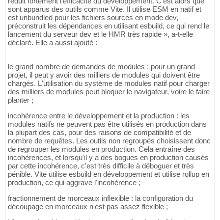
réduit fortement l'efficacité du développement. C'est alors que
sont apparus des outils comme Vite. Il utilise ESM en natif et
est unbundled pour les fichiers sources en mode dev,
préconstruit les dépendances en utilisant esbuild, ce qui rend le
lancement du serveur dev et le HMR très rapide », a-t-elle
déclaré. Elle a aussi ajouté :
le grand nombre de demandes de modules : pour un grand
projet, il peut y avoir des milliers de modules qui doivent être
chargés. L'utilisation du système de modules natif pour charger
des milliers de modules peut bloquer le navigateur, voire le faire
planter ;
incohérence entre le développement et la production : les
modules natifs ne peuvent pas être utilisés en production dans
la plupart des cas, pour des raisons de compatibilité et de
nombre de requêtes. Les outils non regroupés choisissent donc
de regrouper les modules en production. Cela entraîne des
incohérences, et lorsqu'il y a des bogues en production causés
par cette incohérence, c'est très difficile à déboguer et très
pénible. Vite utilise esbuild en développement et utilise rollup en
production, ce qui aggrave l'incohérence ;
fractionnement de morceaux inflexible : la configuration du
découpage en morceaux n'est pas assez flexible ;