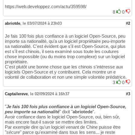
https://web.developpez.com/actu/359598/
8
0
abriotde
,
le 03/07/2024 à 23h03
#2
Je fais 100 fois plus confiance à un logiciel Open-Source, peu
importe sa nationalité, qu'a un logiciel propriétaire peu-importe
sa nationalité. C'est évident que s'il est Open-Source, qui plus
est s'il est chinois, il sera examiné sous toute les coutures
chose impossible (ou du moins trop complexe) sur un logiciel
propriétaire.
C'est plutôt une bonne chose que les chinois s'intéresse aux
logiciels Open-Source et y contribuent. Cela montre un e
volonté de collaboration et non une simple volontée prédatrice.
3
0
Captailereve
,
le 02/09/2024 à 16h37
#3
"
Je fais 100 fois plus confiance à un logiciel Open-Source,
peu importe sa nationalité
" dixit "
abriotede
".
Avoir confiance dans le logiciel Open-Source, oui, bien sûr,
mais encore faut-il savoir se mettre des limites.
Par exemple dire qu'un logiciel venant de Chine puisse être
"
sécure
" parce qu'examiné dans tous les sens... je reste