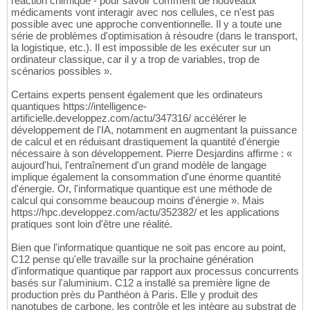
réaction chimique - pour savoir comment de nouveaux
médicaments vont interagir avec nos cellules, ce n'est pas
possible avec une approche conventionnelle. Il y a toute une
série de problèmes d'optimisation à résoudre (dans le transport,
la logistique, etc.). Il est impossible de les exécuter sur un
ordinateur classique, car il y a trop de variables, trop de
scénarios possibles ».
Certains experts pensent également que les ordinateurs
quantiques https://intelligence-
artificielle.developpez.com/actu/347316/ accélérer le
développement de l'IA, notamment en augmentant la puissance
de calcul et en réduisant drastiquement la quantité d'énergie
nécessaire à son développement. Pierre Desjardins affirme : «
aujourd'hui, l'entraînement d'un grand modèle de langage
implique également la consommation d'une énorme quantité
d'énergie. Or, l'informatique quantique est une méthode de
calcul qui consomme beaucoup moins d'énergie ». Mais
https://hpc.developpez.com/actu/352382/ et les applications
pratiques sont loin d'être une réalité.
Bien que l'informatique quantique ne soit pas encore au point,
C12 pense qu'elle travaille sur la prochaine génération
d'informatique quantique par rapport aux processus concurrents
basés sur l'aluminium. C12 a installé sa première ligne de
production près du Panthéon à Paris. Elle y produit des
nanotubes de carbone, les contrôle et les intègre au substrat de