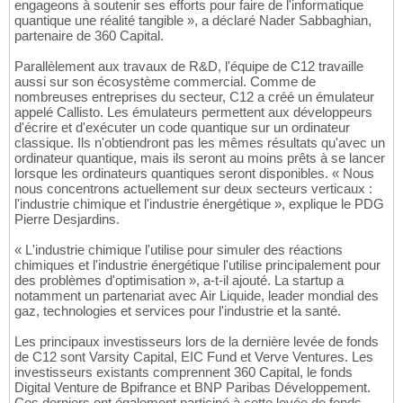
engageons à soutenir ses efforts pour faire de l'informatique
quantique une réalité tangible », a déclaré Nader Sabbaghian,
partenaire de 360 Capital.
Parallèlement aux travaux de R&D, l'équipe de C12 travaille
aussi sur son écosystème commercial. Comme de
nombreuses entreprises du secteur, C12 a créé un émulateur
appelé Callisto. Les émulateurs permettent aux développeurs
d'écrire et d'exécuter un code quantique sur un ordinateur
classique. Ils n'obtiendront pas les mêmes résultats qu'avec un
ordinateur quantique, mais ils seront au moins prêts à se lancer
lorsque les ordinateurs quantiques seront disponibles. « Nous
nous concentrons actuellement sur deux secteurs verticaux :
l'industrie chimique et l'industrie énergétique », explique le PDG
Pierre Desjardins.
« L'industrie chimique l'utilise pour simuler des réactions
chimiques et l'industrie énergétique l'utilise principalement pour
des problèmes d'optimisation », a-t-il ajouté. La startup a
notamment un partenariat avec Air Liquide, leader mondial des
gaz, technologies et services pour l'industrie et la santé.
Les principaux investisseurs lors de la dernière levée de fonds
de C12 sont Varsity Capital, EIC Fund et Verve Ventures. Les
investisseurs existants comprennent 360 Capital, le fonds
Digital Venture de Bpifrance et BNP Paribas Développement.
Ces derniers ont également participé à cette levée de fonds.