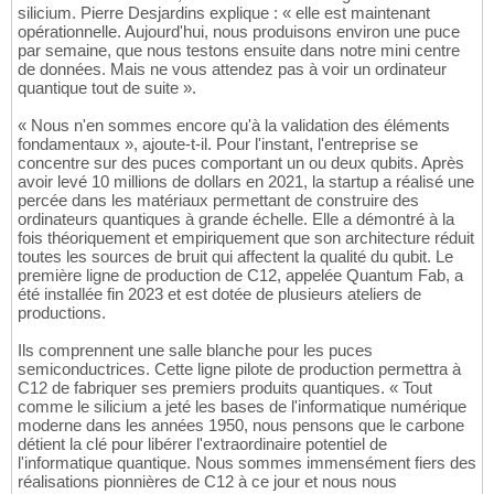
silicium. Pierre Desjardins explique : « elle est maintenant
opérationnelle. Aujourd'hui, nous produisons environ une puce
par semaine, que nous testons ensuite dans notre mini centre
de données. Mais ne vous attendez pas à voir un ordinateur
quantique tout de suite ».
« Nous n'en sommes encore qu'à la validation des éléments
fondamentaux », ajoute-t-il. Pour l'instant, l'entreprise se
concentre sur des puces comportant un ou deux qubits. Après
avoir levé 10 millions de dollars en 2021, la startup a réalisé une
percée dans les matériaux permettant de construire des
ordinateurs quantiques à grande échelle. Elle a démontré à la
fois théoriquement et empiriquement que son architecture réduit
toutes les sources de bruit qui affectent la qualité du qubit. Le
première ligne de production de C12, appelée Quantum Fab, a
été installée fin 2023 et est dotée de plusieurs ateliers de
productions.
Ils comprennent une salle blanche pour les puces
semiconductrices. Cette ligne pilote de production permettra à
C12 de fabriquer ses premiers produits quantiques. « Tout
comme le silicium a jeté les bases de l'informatique numérique
moderne dans les années 1950, nous pensons que le carbone
détient la clé pour libérer l'extraordinaire potentiel de
l'informatique quantique. Nous sommes immensément fiers des
réalisations pionnières de C12 à ce jour et nous nous