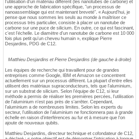
l'utilisation d'un matériau différent (les nanotubes de carbone) et
une approche de fabrication spécifique, "un processus de
nanoassemblage qui est maintenant breveté". « Aujourd'hui, je
pense que nous sommes les seuls au monde à maîtriser ce
processus très particulier, consiste à placer un nanotube de
carbone sur une puce de silicium. En outre, ce qui est fascinant,
c'est l'échelle. Le diamètre d'un nanotube de carbone est 10 000
fois plus petit qu'un cheveu humain », explique Pierre
Desjardins, PDG de C12.
Matthieu Desjardins et Pierre Desjardins (de gauche à droite)
Les équipes de recherche qui travaillent pour de grandes
entreprises comme Google, IBM et Amazon se concentrent
actuellement sur un processus différent. La plupart d'entre elles
utilisent des matériaux supraconducteurs, tels que l'aluminium,
sur un substrat de silicium. Selon l'équipe de C12, si leur
méthode a permis de réaliser les premières percées, l'utilisation
de l'aluminium n'est pas près de s'arrêter. Cependant,
l'aluminium a de nombreuses limites. Selon les experts du
secteur, l'utilisation de l'aluminium ne fonctionnera pas à grande
échelle en raison d'interférences au fur et à mesure que l'on
ajoute de nouveaux qubits.
Matthieu Desjardins, directeur technique et cofondateur de C12,
a déclaré : « notre objectif est de démontrer l'intrication à longue