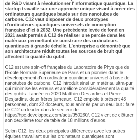
de R&D visant à révolutionner l'informatique quantique. La
startup travaille sur une approche unique visant à créer des
ordinateurs quantiques basés sur des nanotubes de
carbone. C12 veut disposer de deux prototypes
d'ordinateurs quantiques universels de conception
française d'ici à 2032. Une précédente levée de fond en
2021 avait permis à C12 de réaliser une percée dans les
matériaux permettant de construire des ordinateurs
quantiques à grande échelle. L'entreprise a démontré que
son architecture réduit toutes les sources de bruit qui
affectent la qualité du qubit.
C12 est une spin-off française du Laboratoire de Physique de
l'École Normale Supérieure de Paris et un pionnier dans le
développement d'un ordinateur quantique universel à base de
nanotubes de carbone. C12 introduit ainsi un matériau ultra-pur
qui minimise les erreurs et améliore considérablement la qualité
des qubits. Lancée en 2020 Matthieu Desjardins et Pierre
Desjardins, deux frères jumeaux, C12 emploie à présent 45
personnes, dont 22 docteurs, tous animés par un seul but : faire
de C12 un leader dans le secteur de
https://hpc.developpez.com/actu/350260/. C12 vient de clôturer
son deuxième tour de table de 18 millions d'euros.
Selon C12, les deux principales différences avec les autres
équipes travaillant sur les ordinateurs quantiques sont