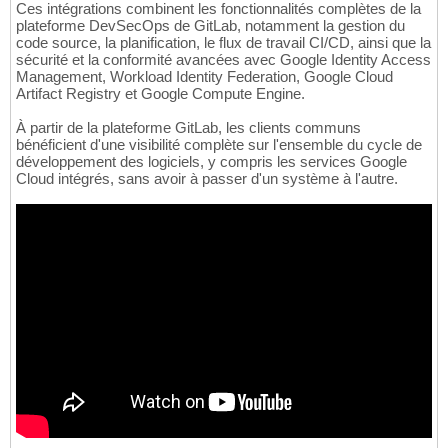
Ces intégrations combinent les fonctionnalités complètes de la
plateforme DevSecOps de GitLab, notamment la gestion du
code source, la planification, le flux de travail CI/CD, ainsi que la
sécurité et la conformité avancées avec Google Identity Access
Management, Workload Identity Federation, Google Cloud
Artifact Registry et Google Compute Engine.
À partir de la plateforme GitLab, les clients communs
bénéficient d'une visibilité complète sur l'ensemble du cycle de
développement des logiciels, y compris les services Google
Cloud intégrés, sans avoir à passer d'un système à l'autre.