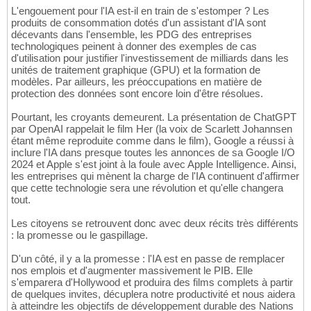
L'engouement pour l'IA est-il en train de s'estomper ? Les
produits de consommation dotés d'un assistant d'IA sont
décevants dans l'ensemble, les PDG des entreprises
technologiques peinent à donner des exemples de cas
d'utilisation pour justifier l'investissement de milliards dans les
unités de traitement graphique (GPU) et la formation de
modèles. Par ailleurs, les préoccupations en matière de
protection des données sont encore loin d'être résolues.
Pourtant, les croyants demeurent. La présentation de ChatGPT
par OpenAI rappelait le film Her (la voix de Scarlett Johannsen
étant même reproduite comme dans le film), Google a réussi à
inclure l'IA dans presque toutes les annonces de sa Google I/O
2024 et Apple s'est joint à la foule avec Apple Intelligence. Ainsi,
les entreprises qui mènent la charge de l'IA continuent d'affirmer
que cette technologie sera une révolution et qu'elle changera
tout.
Les citoyens se retrouvent donc avec deux récits très différents
: la promesse ou le gaspillage.
D'un côté, il y a la promesse : l'IA est en passe de remplacer
nos emplois et d'augmenter massivement le PIB. Elle
s'emparera d'Hollywood et produira des films complets à partir
de quelques invites, décuplera notre productivité et nous aidera
à atteindre les objectifs de développement durable des Nations