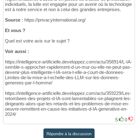
individuels, la lutte est engagée pour un avenir où la technologie
est à notre service et non à celui des grandes entreprises.
Source :
https://privacyinternational.org/
Et vous ?
Quel est votre avis sur le sujet ?
Voir aussi :
https://intelligence-artificielle.developpez.com/actu/358914/L-IA-
semble-s-approcher-rapidement-d-un-mur-ou-elle-ne-peut-pas-
devenir-plus-intelligente-l-IA-sera-t-elle-a-court-de-donnees-
Limites-de-la-mise-a-l-echelle-des-LLM-sur-les-donnees-
generees-par-l-homme/
https://intelligence-artificielle.developpez.com/actu/359229/Les-
retombees-des-projets-d-IA-sont-lamentables-se-plaignent-les-
dirigeants-alors-que-les-retards-et-les-problemes-de-mise-en-
oeuvre-remettent-en-cause-les-initiatives-d-IA-generative-en-
2024/
5
0
Répondre à la discussion