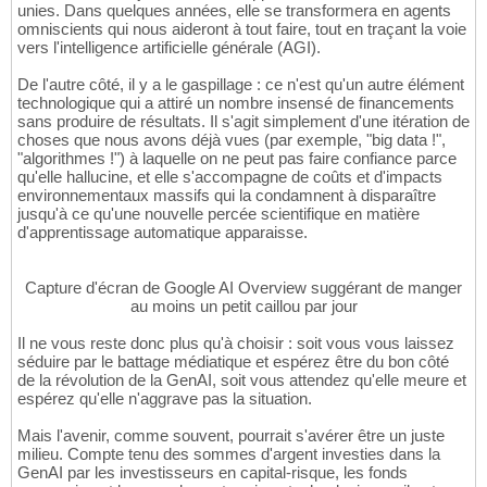
unies. Dans quelques années, elle se transformera en agents
omniscients qui nous aideront à tout faire, tout en traçant la voie
vers l'intelligence artificielle générale (AGI).
De l'autre côté, il y a le gaspillage : ce n'est qu'un autre élément
technologique qui a attiré un nombre insensé de financements
sans produire de résultats. Il s'agit simplement d'une itération de
choses que nous avons déjà vues (par exemple, "big data !",
"algorithmes !") à laquelle on ne peut pas faire confiance parce
qu'elle hallucine, et elle s'accompagne de coûts et d'impacts
environnementaux massifs qui la condamnent à disparaître
jusqu'à ce qu'une nouvelle percée scientifique en matière
d'apprentissage automatique apparaisse.
Capture d'écran de Google AI Overview suggérant de manger
au moins un petit caillou par jour
Il ne vous reste donc plus qu'à choisir : soit vous vous laissez
séduire par le battage médiatique et espérez être du bon côté
de la révolution de la GenAI, soit vous attendez qu'elle meure et
espérez qu'elle n'aggrave pas la situation.
Mais l'avenir, comme souvent, pourrait s'avérer être un juste
milieu. Compte tenu des sommes d'argent investies dans la
GenAI par les investisseurs en capital-risque, les fonds