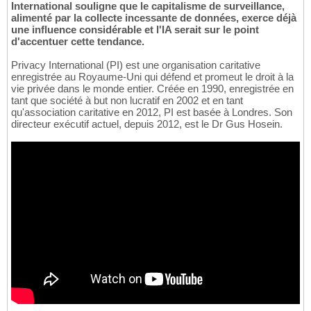
International souligne que le capitalisme de surveillance,
alimenté par la collecte incessante de données, exerce déjà
une influence considérable et l'IA serait sur le point
d'accentuer cette tendance.
Privacy International (PI) est une organisation caritative
enregistrée au Royaume-Uni qui défend et promeut le droit à la
vie privée dans le monde entier. Créée en 1990, enregistrée en
tant que société à but non lucratif en 2002 et en tant
qu'association caritative en 2012, PI est basée à Londres. Son
directeur exécutif actuel, depuis 2012, est le Dr Gus Hosein.