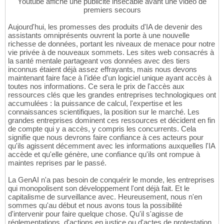
Youtube affiche une publicité insécable avant une vidéo de
premiers secours
Aujourd'hui, les promesses des produits d'IA de devenir des
assistants omniprésents ouvrent la porte à une nouvelle
richesse de données, portant les niveaux de menace pour notre
vie privée à de nouveaux sommets. Les sites web consacrés à
la santé mentale partageant vos données avec des tiers
inconnus étaient déjà assez effrayants, mais nous devons
maintenant faire face à l'idée d'un logiciel unique ayant accès à
toutes nos informations. Ce sera le prix de l'accès aux
ressources clés que les grandes entreprises technologiques ont
accumulées : la puissance de calcul, l'expertise et les
connaissances scientifiques, la position sur le marché. Les
grandes entreprises dominent ces ressources et décident en fin
de compte qui y a accès, y compris les concurrents. Cela
signifie que nous devrons faire confiance à ces acteurs pour
qu'ils agissent décemment avec les informations auxquelles l'IA
accède et qu'elle génère, une confiance qu'ils ont rompue à
maintes reprises par le passé.
La GenAI n'a pas besoin de conquérir le monde, les entreprises
qui monopolisent son développement l'ont déjà fait. Et le
capitalisme de surveillance avec. Heureusement, nous n'en
sommes qu'au début et nous avons tous la possibilité
d'intervenir pour faire quelque chose. Qu'il s'agisse de
réglementations, d'actions en justice ou d'actes de protestation