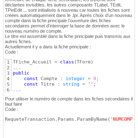
déclarées invisibles, les autres composants TLabel, TEdit,
TPinEdit ... sont initialisés à nouveau car toutes les fiches sont
créées automatiquement dans le .lpr. Après choix d'un nouveau
compte dans la fiche principale l'ouverture des fiches
secondaires permet d'interroger la base de données avec le
nouveau numéro de compte.
Le titre est assemblé dans la fiche principale puis transmis aux
autres fiches.
Actuellement il y a dans la fiche principale :
Code :
TFiche_Accueil = 
class
(
TForm
)
1
2
public
3
const
 Compte : 
integer
 = 
0
;

4
const
 Titre : 
string
 = 
''
;

5
...
6
Pour utiliser le numéro de compte dans les fiches secondaires il
faut faire
Code :
RequeteTransaction.Params.ParamByName
(
'NUMCOMPTE