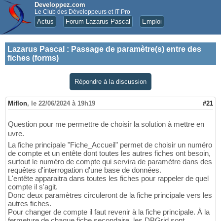
Developpez.com
Le Club des Développeurs et IT Pro
Actus
Forum Lazarus Pascal
Emploi
Lazarus Pascal
:
Passage de paramètre(s) entre des
fiches (forms)
Répondre à la discussion
Miflon
,
le 22/06/2024 à 19h19
#21
Question pour me permettre de choisir la solution à mettre en
uvre.
La fiche principale "Fiche_Accueil" permet de choisir un numéro
de compte et un entête dont toutes les autres fiches ont besoin,
surtout le numéro de compte qui servira de paramètre dans des
requêtes d'interrogation d'une base de données.
L'entête apparaitra dans toutes les fiches pour rappeler de quel
compte il s'agit.
Donc deux paramètres circuleront de la fiche principale vers les
autres fiches.
Pour changer de compte il faut revenir à la fiche principale. À la
fermeture de chaque fiche secondaire, les DBGrid sont