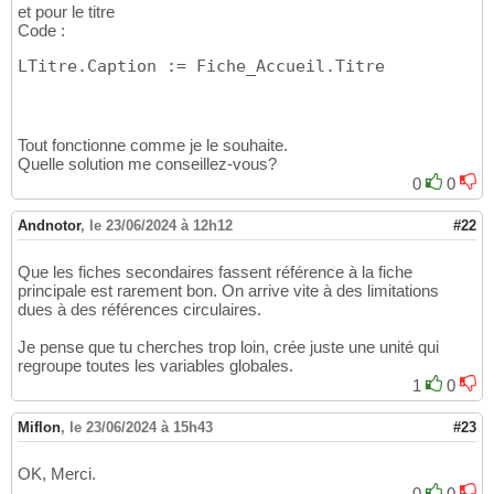
et pour le titre
Code :
LTitre.Caption := Fiche_Accueil.Titre
Tout fonctionne comme je le souhaite.
Quelle solution me conseillez-vous?
0
0
Andnotor
,
le 23/06/2024 à 12h12
#22
Que les fiches secondaires fassent référence à la fiche
principale est rarement bon. On arrive vite à des limitations
dues à des références circulaires.
Je pense que tu cherches trop loin, crée juste une unité qui
regroupe toutes les variables globales.
1
0
Miflon
,
le 23/06/2024 à 15h43
#23
OK, Merci.
0
0