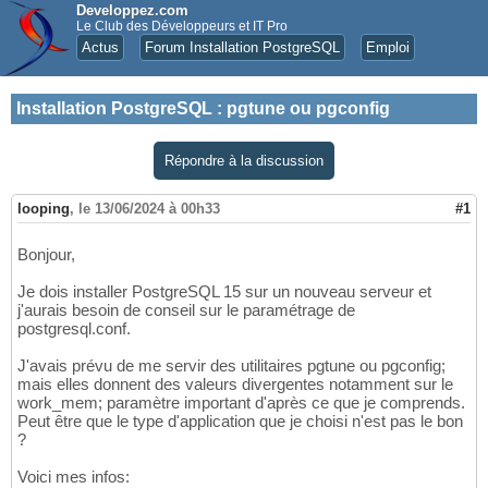
Developpez.com
Le Club des Développeurs et IT Pro
Actus
Forum Installation PostgreSQL
Emploi
Installation PostgreSQL
:
pgtune ou pgconfig
Répondre à la discussion
looping
,
le 13/06/2024 à 00h33
#1
Bonjour,
Je dois installer PostgreSQL 15 sur un nouveau serveur et
j'aurais besoin de conseil sur le paramétrage de
postgresql.conf.
J'avais prévu de me servir des utilitaires pgtune ou pgconfig;
mais elles donnent des valeurs divergentes notamment sur le
work_mem; paramètre important d'après ce que je comprends.
Peut être que le type d'application que je choisi n'est pas le bon
?
Voici mes infos: