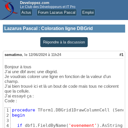
Developpez.com
Le Club des Développeurs et IT Pro
Actus
Forum Lazarus Pascal
Emploi
Lazarus Pascal
:
Coloration ligne DBGrid
Répondre à la discussion
sematimo
,
le 12/06/2024 à 11h24
#1
Bonjour à tous
J'ai une dbf avec une dbgrid.
Je voudrais colorer une ligne en fonction de la valeur d'un
champ.
J'ai bien trouvé ici et là un bout de code mais tous ne colorent
que la cellule.
J'ai essayé ça :
Code :
procedure
 TForm1.DBGrid1DrawColumnCell 
(
Sende
1
begin
2
3
if
 dbf1.FieldByName
(
'evenement'
)
.AsString =
4