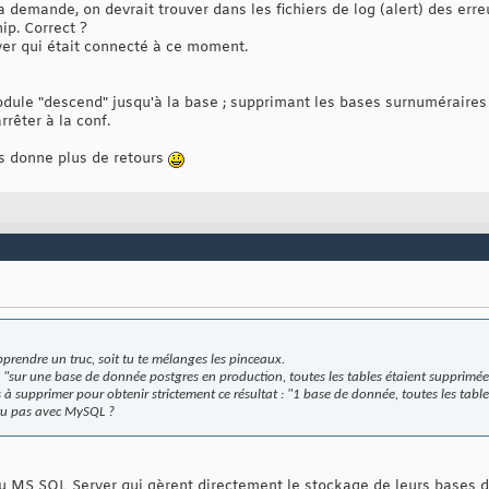
a demande, on devrait trouver dans les fichiers de log (alert) des erre
ip. Correct ?
er qui était connecté à ce moment.
ule "descend" jusqu'à la base ; supprimant les bases surnuméraires e
rrêter à la conf.
s donne plus de retours
apprendre un truc, soit tu te mélanges les pinceaux.
: "sur une base de donnée postgres en production, toutes les tables étaient supprimée
rs à supprimer pour obtenir strictement ce résultat : "1 base de donnée, toutes les table
tu pas avec MySQL ?
u MS SQL Server qui gèrent directement le stockage de leurs bases 