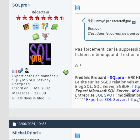
SQLpro
Rédacteur
Envoyé par
escartefigue
Bonjour,
C'est dans le journal de transac
Pas forcément, car la suppressio
fichiers, même quand il est en 
A +
Expert bases de données /
Frédéric Brouard -
SQLpro
- ARCHI
SQL / MS SQL Server /
Le site sur les SGBD relationnels et
Postgresql
Blog SQL, SQL Server, SGBDR :
http
Inscrit en
Mai 2002
Expert Microsoft SQL Server -
M.V.
Messages
22 039
Entreprise
SQL SPOT
: modélisation
Billets dans le blog
6
* * * * *
Expertise SQL Server :
http:/
13/06/2024,
10h35
Michel.Priori