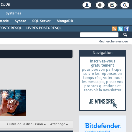
CLUB
Systèmes
racle
Sybase
SQL-Server
MongoDB
POSTGRESQL
LIVRES POSTGRESQL
Recherche avancée
Navigation
Inscrivez-vous
gratuitement
pour pouvoir participer,
suivre les réponses en
temps réel, voter pour
les messages, poser vos
propres questions et
recevoir la newsletter
Outils de la discussion
Affichage