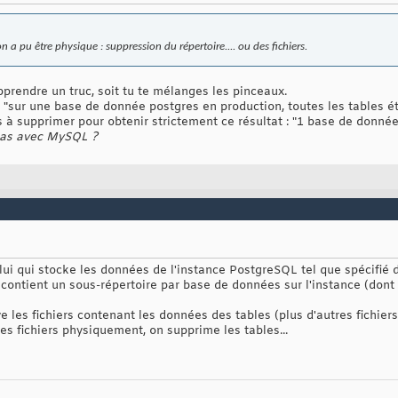
n a pu être physique : suppression du répertoire.... ou des fichiers.
apprendre un truc, soit tu te mélanges les pinceaux.
: "sur une base de donnée postgres en production, toutes les tables é
rs à supprimer pour obtenir strictement ce résultat : "1 base de donnée,
pas avec MySQL ?
i qui stocke les données de l'instance PostgreSQL tel que spécifié dan
contient un sous-répertoire par base de données sur l'instance (dont 
ve les fichiers contenant les données des tables (plus d'autres fichi
s fichiers physiquement, on supprime les tables...