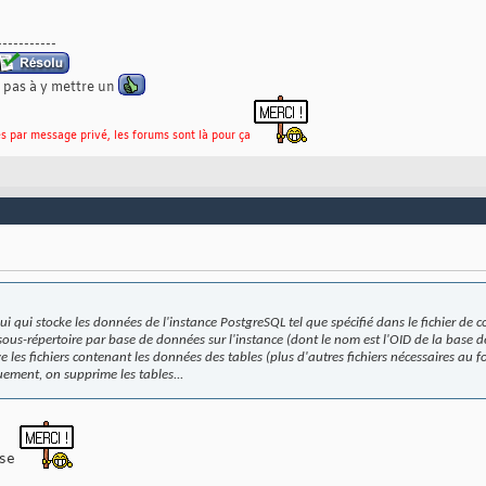
-----------
 pas à y mettre un
s par message privé, les forums sont là pour ça
i qui stocke les données de l'instance PostgreSQL tel que spécifié dans le fichier de co
us-répertoire par base de données sur l'instance (dont le nom est l'OID de la base 
ve les fichiers contenant les données des tables (plus d'autres fichiers nécessaires a
uement, on supprime les tables...
ose