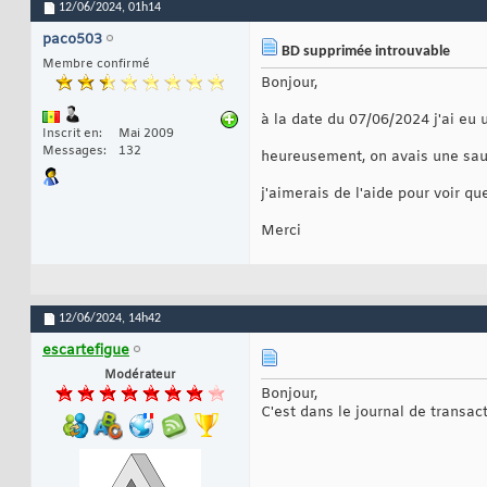
12/06/2024,
01h14
paco503
BD supprimée introuvable
Membre confirmé
Bonjour,
à la date du 07/06/2024 j'ai eu
Inscrit en
Mai 2009
Messages
132
heureusement, on avais une sau
j'aimerais de l'aide pour voir q
Merci
12/06/2024,
14h42
escartefigue
Modérateur
Bonjour,
C'est dans le journal de transac