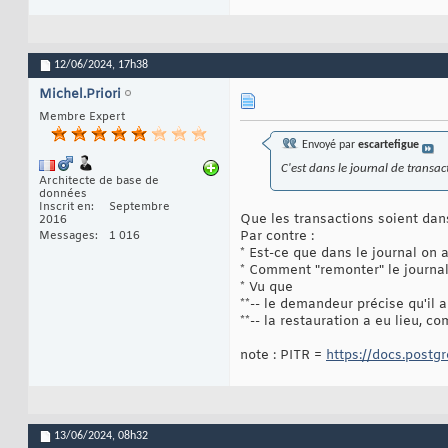
12/06/2024,
17h38
Michel.Priori
Membre Expert
Envoyé par
escartefigue
C'est dans le journal de transac
Architecte de base de
données
Inscrit en
Septembre
Que les transactions soient dans
2016
Par contre :
Messages
1 016
* Est-ce que dans le journal on a
* Comment "remonter" le journal 
* Vu que
**-- le demandeur précise qu'il a
**-- la restauration a eu lieu, c
note : PITR =
https://docs.postgr
13/06/2024,
08h32