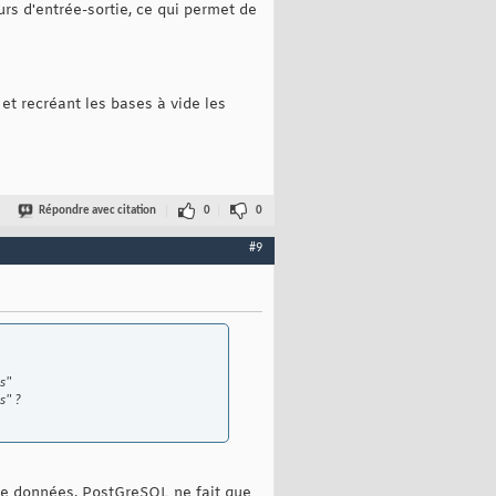
urs d'entrée-sortie, ce qui permet de
t recréant les bases à vide les
Répondre avec citation
0
0
#9
s"
s" ?
de données, PostGreSQL ne fait que