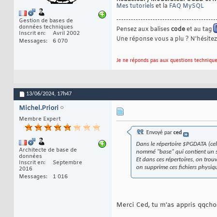
Mes tutoriels
et la
FAQ MySQL
-----------------------------------------
Gestion de bases de
données techniques
Pensez aux balises
code
et au tag
Inscrit en
Avril 2002
Une réponse vous a plu ? N'hésitez
Messages
6 070
Je ne réponds pas aux questions technique
13/06/2024,
17h47
Michel.Priori
Membre Expert
Envoyé par
ced
Dans le répertoire $PGDATA (celu
Architecte de base de
nommé "base" qui contient un so
données
Et dans ces répertoires, on trou
Inscrit en
Septembre
on supprime ces fichiers physiq
2016
Messages
1 016
Merci Ced, tu m'as appris qqch