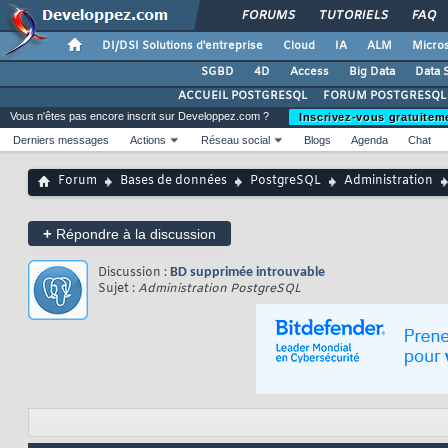
FORUMS
TUTORIELS
FAQ
DI/DSI Solutions d'entreprise
Cloud
IA
ALM
Micros
SGBD
4D
Access
Big Data
Data 
ACCUEIL POSTGRESQL
FORUM POSTGRESQL
Vous n'êtes pas encore inscrit sur Developpez.com ?
Inscrivez-vous gratuitem
Derniers messages
Actions
Réseau social
Blogs
Agenda
Chat
Forum
Bases de données
PostgreSQL
Administration
+
Répondre à la discussion
Discussion :
BD supprimée introuvable
Sujet :
Administration PostgreSQL