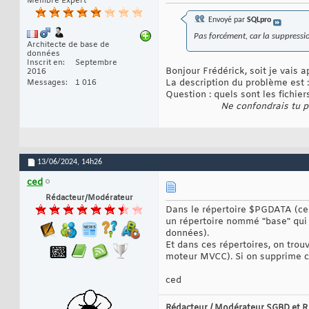
Membre Expert
Envoyé par
SQLpro
Pas forcément, car la suppressio
Architecte de base de
données
Inscrit en
Septembre
Bonjour Frédérick, soit je vais 
2016
La description du problème est 
Messages
1 016
Question : quels sont les fichie
Ne confondrais tu 
13/06/2024,
14h26
ced
Rédacteur/Modérateur
Dans le répertoire $PGDATA (celu
un répertoire nommé "base" qui 
données).
Et dans ces répertoires, on trou
moteur MVCC). Si on supprime ce
ced
Rédacteur / Modérateur SGBD et R