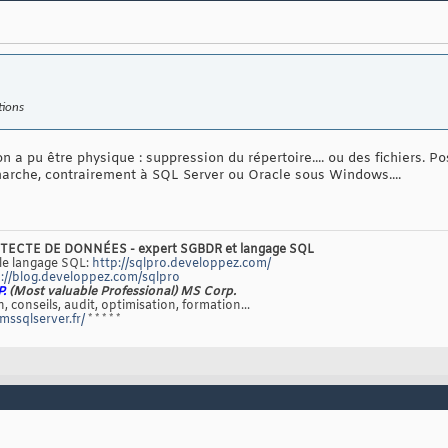
tions
n a pu être physique : suppression du répertoire.... ou des fichiers. 
marche, contrairement à SQL Server ou Oracle sous Windows....
TECTE DE DONNÉES - expert SGBDR et langage SQL
 le langage SQL:
http://sqlpro.developpez.com/
://blog.developpez.com/sqlpro
P.
(Most valuable Professional) MS Corp.
, conseils, audit, optimisation, formation...
/mssqlserver.fr/
* * * * *