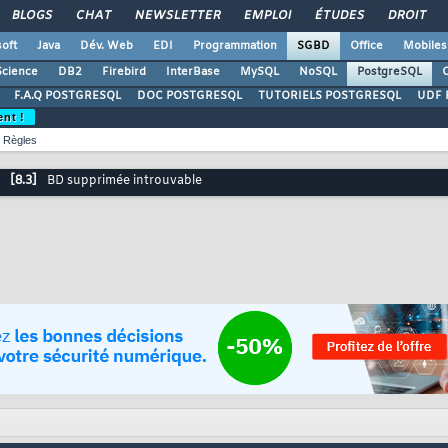
BLOGS
CHAT
NEWSLETTER
EMPLOI
ÉTUDES
DROIT
oft
Java
Dév. Web
EDI
Programmation
SGBD
Office
Mobiles
Science
DB2
Firebird
InterBase
MySQL
NoSQL
PostgreSQL
O
F.A.Q POSTGRESQL
DOC POSTGRESQL
TUTORIELS POSTGRESQL
UDF 
ent !
Règles
[8.3]
BD supprimée introuvable