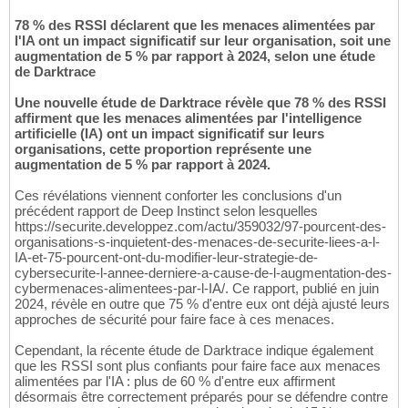
78 % des RSSI déclarent que les menaces alimentées par
l'IA ont un impact significatif sur leur organisation, soit une
augmentation de 5 % par rapport à 2024, selon une étude
de Darktrace
Une nouvelle étude de Darktrace révèle que 78 % des RSSI
affirment que les menaces alimentées par l'intelligence
artificielle (IA) ont un impact significatif sur leurs
organisations, cette proportion représente une
augmentation de 5 % par rapport à 2024.
Ces révélations viennent conforter les conclusions d'un
précédent rapport de Deep Instinct selon lesquelles
https://securite.developpez.com/actu/359032/97-pourcent-des-
organisations-s-inquietent-des-menaces-de-securite-liees-a-l-
IA-et-75-pourcent-ont-du-modifier-leur-strategie-de-
cybersecurite-l-annee-derniere-a-cause-de-l-augmentation-des-
cybermenaces-alimentees-par-l-IA/. Ce rapport, publié en juin
2024, révèle en outre que 75 % d'entre eux ont déjà ajusté leurs
approches de sécurité pour faire face à ces menaces.
Cependant, la récente étude de Darktrace indique également
que les RSSI sont plus confiants pour faire face aux menaces
alimentées par l'IA : plus de 60 % d'entre eux affirment
désormais être correctement préparés pour se défendre contre