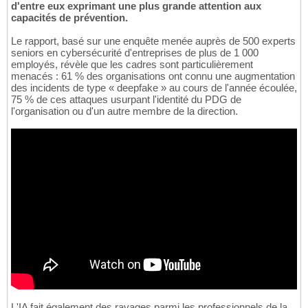
d'entre eux exprimant une plus grande attention aux
capacités de prévention.
Le rapport, basé sur une enquête menée auprès de 500 experts
seniors en cybersécurité d'entreprises de plus de 1 000
employés, révèle que les cadres sont particulièrement
menacés : 61 % des organisations ont connu une augmentation
des incidents de type « deepfake » au cours de l'année écoulée,
75 % de ces attaques usurpant l'identité du PDG de
l'organisation ou d'un autre membre de la direction.
L'IA fait également des ravages parmi les professionnels de la