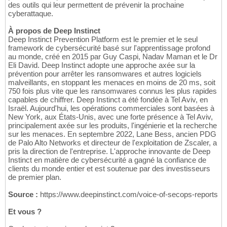
des outils qui leur permettent de prévenir la prochaine
cyberattaque.
À propos de Deep Instinct
Deep Instinct Prevention Platform est le premier et le seul
framework de cybersécurité basé sur l'apprentissage profond
au monde, créé en 2015 par Guy Caspi, Nadav Maman et le Dr
Eli David. Deep Instinct adopte une approche axée sur la
prévention pour arrêter les ransomwares et autres logiciels
malveillants, en stoppant les menaces en moins de 20 ms, soit
750 fois plus vite que les ransomwares connus les plus rapides
capables de chiffrer. Deep Instinct a été fondée à Tel Aviv, en
Israël. Aujourd'hui, les opérations commerciales sont basées à
New York, aux États-Unis, avec une forte présence à Tel Aviv,
principalement axée sur les produits, l'ingénierie et la recherche
sur les menaces. En septembre 2022, Lane Bess, ancien PDG
de Palo Alto Networks et directeur de l'exploitation de Zscaler, a
pris la direction de l'entreprise. L'approche innovante de Deep
Instinct en matière de cybersécurité a gagné la confiance de
clients du monde entier et est soutenue par des investisseurs
de premier plan.
Source :
https://www.deepinstinct.com/voice-of-secops-reports
Et vous ?