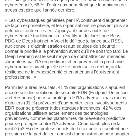
cybersécurité, 66 % d'entre eux admettant que leur niveau de
stress est pire que l'année dernière.
« Les cyberattaques générées par l'IA continuent d'augmenter
de façon exponentielle, et les organisations ne peuvent plus se
défendre contre elles en s'appuyant sur des outils de
cybersécurité traditionnels et réactifs », déclare Lane Bess,
PDG de Deep Instinct. « Voici le défi que je lance aux RSSI,
aux conseils d'administration et aux équipes de sécurité :
donner la priorité à la prévention avant qu'il ne soit trop tard. Le
Deep Learning est le seul moyen de combattre ces menaces
alimentées par l'IA en prédisant et en prévenant la prochaine
cybermenace avant qu'elle ne se produise, en renforçant la
résilience de la cybersécurité et en atténuant l'épuisement
professionnel. »
Parmi les autres résultats, 41 % des organisations s'appuient
encore sur des solutions de sécurité EDR (Endpoint Detection
and Response) pour se protéger de l'IA adverse - mais moins
d'un tiers (31 %) prévoient d'augmenter leurs investissements
EDR pour se préparer à des attaques inconnues. 42 % des
organisations utilisent actuellement des technologies
préventives, comme les plateformes de prévention prédictive,
pour se protéger contre l'IA adverse. Cependant, plus de la
moitié (53 %) des professionnels de la sécurité ressentent une
pression de la part de leur conseil d'administration pour adopter