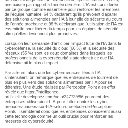
une baisse par rapport à l'année dernière. L'IA est considérée
par ce groupe comme essentielle pour renforcer les membres
de l'équipe humaine, 64 % déclarant qu'ils prévoient d'ajouter
des solutions alimentées par l'IA à leur pile de sécurité au cours
de l'année prochaine et 88 % déclarant que l'utilisation de l'IA est
essentielle pour libérer du temps pour les équipes de sécurité
afin qu'elles deviennent plus proactives.
Lorsqu'on leur demande d'anticiper l'impact futur de l'IA dans la
cyberdéfense, la sécurité du cloud (66 %) et la sécurité des
réseaux (55 %) sont les deux domaines dans lesquels les
professionnels de la cybersécurité s'attendent à ce que l'IA
défensive ait le plus d'impact.
Par ailleurs, alors que les cybermenaces liées à l'IA
s'intensifient, on remarque que les entreprises se tournent de
plus en plus vers des solutions alimentées par l'IA pour se
défendre. Une étude réalisée par Perception Point a en effet
révélé que https://intelligence-
artificielle.developpez.com/actu/347739/96-pourcent-des-
entreprises-utiliseraient-l-IA-pour-lutter-contre-les-cyber-
menaces-basees-sur-l-IA-selon-une-etude-de-Perception-
Point/. Il semblerait donc que les entreprises considèrent aussi
cette technologie comme un outil crucial pour renforcer les
mesures de cybersécurité.