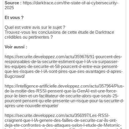
Source :
https://darktrace.com/the-state-of-ai-cybersecurity-
2025
Et vous ?
Quel est votre avis sur le sujet ?
Trouvez-vous les conclusions de cette étude de Darktrace
crédibles ou pertinentes ?
Voir aussi :
https://securite.developpez.com/actu/359676/91-pourcent-des-
responsables-de-la-securite-estiment-que-l-IA-va-surpasser-
les-equipes-de-securite-et-58-pourcent-d-entre-eux-pensent-
que-les-risques-de-l-IA-sont-pires-que-ses-avantages-d-apres-
Bugcrowd/
https://intelligence-artificielle.developpez.com/actu/357964/Plus-
de-la-moitie-des-RSSI-pensent-que-la-GenAI-est-une-force-
pour-le-bien-et-un-facilitateur-de-securite-alors-que-seuls-25-
pourcent-pensent-qu-elle-presente-un-risque-pour-la-securite-d-
apres-une-nouvelle-enquete/
https://securite.developpez.com/actu/356997/Les-RSSI-
craignent-que-l-IA-genere-des-failles-de-securite-car-ils-ont-
deja-ete-confrontes-a-des-attaques-selon-l-etude-de-Metomic-