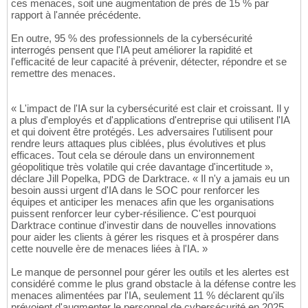
ces menaces, soit une augmentation de près de 15 % par
rapport à l'année précédente.
En outre, 95 % des professionnels de la cybersécurité
interrogés pensent que l'IA peut améliorer la rapidité et
l'efficacité de leur capacité à prévenir, détecter, répondre et se
remettre des menaces.
« L'impact de l'IA sur la cybersécurité est clair et croissant. Il y
a plus d'employés et d'applications d'entreprise qui utilisent l'IA
et qui doivent être protégés. Les adversaires l'utilisent pour
rendre leurs attaques plus ciblées, plus évolutives et plus
efficaces. Tout cela se déroule dans un environnement
géopolitique très volatile qui crée davantage d'incertitude »,
déclare Jill Popelka, PDG de Darktrace. « Il n'y a jamais eu un
besoin aussi urgent d'IA dans le SOC pour renforcer les
équipes et anticiper les menaces afin que les organisations
puissent renforcer leur cyber-résilience. C'est pourquoi
Darktrace continue d'investir dans de nouvelles innovations
pour aider les clients à gérer les risques et à prospérer dans
cette nouvelle ère de menaces liées à l'IA. »
Le manque de personnel pour gérer les outils et les alertes est
considéré comme le plus grand obstacle à la défense contre les
menaces alimentées par l'IA, seulement 11 % déclarent qu'ils
prévoient d'augmenter le personnel de cybersécurité en 2025,