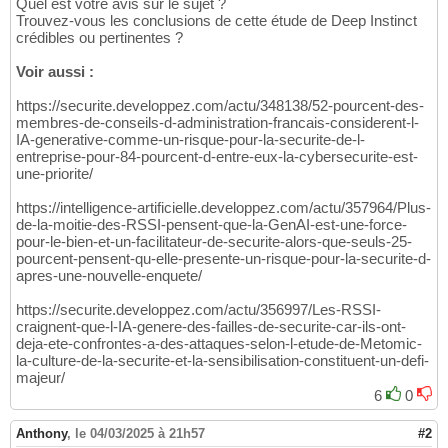
Quel est votre avis sur le sujet ?
Trouvez-vous les conclusions de cette étude de Deep Instinct
crédibles ou pertinentes ?
Voir aussi :
https://securite.developpez.com/actu/348138/52-pourcent-des-
membres-de-conseils-d-administration-francais-considerent-l-
IA-generative-comme-un-risque-pour-la-securite-de-l-
entreprise-pour-84-pourcent-d-entre-eux-la-cybersecurite-est-
une-priorite/
https://intelligence-artificielle.developpez.com/actu/357964/Plus-
de-la-moitie-des-RSSI-pensent-que-la-GenAI-est-une-force-
pour-le-bien-et-un-facilitateur-de-securite-alors-que-seuls-25-
pourcent-pensent-qu-elle-presente-un-risque-pour-la-securite-d-
apres-une-nouvelle-enquete/
https://securite.developpez.com/actu/356997/Les-RSSI-
craignent-que-l-IA-genere-des-failles-de-securite-car-ils-ont-
deja-ete-confrontes-a-des-attaques-selon-l-etude-de-Metomic-
la-culture-de-la-securite-et-la-sensibilisation-constituent-un-defi-
majeur/
6
0
Anthony
,
le 04/03/2025 à 21h57
#2