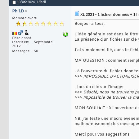
10/06/2024,
13h28
Phil.D
XL 2021 - 1 fichier données + 1 f
Membre averti
Bonjour à tous,
L'idée générale est dans le titre
Enseignant
La présence d'un fichier sur clé
Inscrit en
Septembre
2012
J'ai simplement lié, dans le fic
Messages
50
MA QUESTION : comment rempla
- à l'ouverture du fichier donnée
>>> IMPOSSIBLE D'ACTUALISER nous
- lors du clic sur l'image:
>>> Désolé, nous ne trouvons pas 
>>> Impossible de trouver la mac
MON SOUHAIT : à l'ouverture du 
NB: j'ai testé une macro événem
malheureusement; les messages
Merci pour vos suggestions