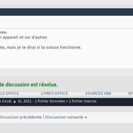
sée.
n appareil et sur d'autres
ités, mais je te dirai si ta soluce fonctionne.
te discussion est résolue.
LS OFFICE
LIVRES OFFICE
SOURCES VBA
OF
 Excel
XL 2021 - 1 fichier données + 1 fichier macros
iscussion précédente
|
Discussion suivante
»