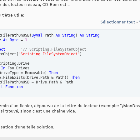
e dur, lecteur réseau, CD-Rom ect ...
t'être utile:
Sélectionner tout
-
tFilePathOnUSB
(
ByVal
 Path 
As
String
)
As
String
e 
As
Byte
 = 
1
ect
'// Scripting.FileSystemObject
teObject
(
"Scripting.FileSystemObject"
)
cripting.Drive

 
In
 Fso.Drives

DriveType = Removable
)
Then
o.FileExists
(
Drive.Path & Path
)
)
Then
tFilePathOnUSB = Drive.Path & Path

it
Function
in d'un fichier, dépourvu de la lettre du lecteur (exemple: "\MonDoss
si trouvé, sinon c'est une chaîne vide.
isation d'une telle solution.