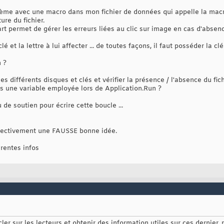
blème avec une macro dans mon fichier de données qui appelle la macro
ure du fichier.
art permet de gérer les erreurs liées au clic sur image en cas d'abse
lé et la lettre à lui affecter ... de toutes façons, il faut posséder la 
n ?
les différents disques et clés et vérifier la présence / l'absence du fic
s une variable employée lors de Application.Run ?
 de soutien pour écrire cette boucle ...
ffectivement une FAUSSE bonne idée.
érentes infos
ucler sur les lecteurs et obtenir des information utiles sur ces dernie