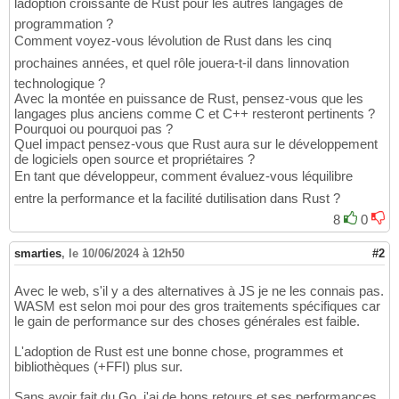
ladoption croissante de Rust pour les autres langages de
programmation ?
Comment voyez-vous lévolution de Rust dans les cinq
prochaines années, et quel rôle jouera-t-il dans linnovation
technologique ?
Avec la montée en puissance de Rust, pensez-vous que les
langages plus anciens comme C et C++ resteront pertinents ?
Pourquoi ou pourquoi pas ?
Quel impact pensez-vous que Rust aura sur le développement
de logiciels open source et propriétaires ?
En tant que développeur, comment évaluez-vous léquilibre
entre la performance et la facilité dutilisation dans Rust ?
8
0
smarties
,
le 10/06/2024 à 12h50
#2
Avec le web, s'il y a des alternatives à JS je ne les connais pas.
WASM est selon moi pour des gros traitements spécifiques car
le gain de performance sur des choses générales est faible.
L'adoption de Rust est une bonne chose, programmes et
bibliothèques (+FFI) plus sur.
Sans avoir fait du Go, j'ai de bons retours et ses performances