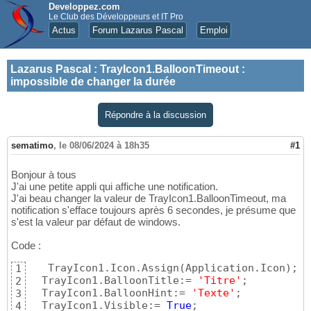
Developpez.com
Le Club des Développeurs et IT Pro
Actus
Forum Lazarus Pascal
Emploi
Lazarus Pascal
:
TrayIcon1.BalloonTimeout :
impossible de changer la durée
Répondre à la discussion
sematimo
,
le 08/06/2024 à 18h35
#1
Bonjour à tous
J'ai une petite appli qui affiche une notification.
J'ai beau changer la valeur de TrayIcon1.BalloonTimeout, ma
notification s'efface toujours après 6 secondes, je présume que
s'est la valeur par défaut de windows.
Code :
   TrayIcon1.Icon.Assign
(
Application.Icon
)
;

1
  TrayIcon1.BalloonTitle:= 
'Titre'
;

2
  TrayIcon1.BalloonHint:= 
'Texte'
;

3
  TrayIcon1.Visible:= 
True
;

4