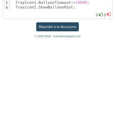
  TrayIcon1.BalloonTimeout:=
10000
;

5
  Trayicon1.ShowBalloonHint;
6
0
0
Répondre à la discussion
© 2000-2026 - www.developpez.com