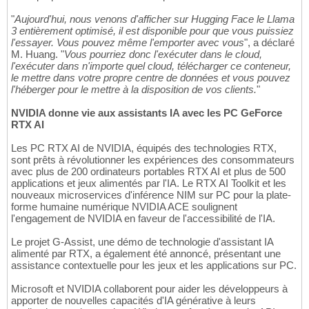
"
Aujourd'hui, nous venons d'afficher sur Hugging Face le Llama
3 entièrement optimisé, il est disponible pour que vous puissiez
l'essayer. Vous pouvez même l'emporter avec vous
", a déclaré
M. Huang. "
Vous pourriez donc l'exécuter dans le cloud,
l'exécuter dans n'importe quel cloud, télécharger ce conteneur,
le mettre dans votre propre centre de données et vous pouvez
l'héberger pour le mettre à la disposition de vos clients.
"
NVIDIA donne vie aux assistants IA avec les PC GeForce
RTX AI
Les PC RTX AI de NVIDIA, équipés des technologies RTX,
sont prêts à révolutionner les expériences des consommateurs
avec plus de 200 ordinateurs portables RTX AI et plus de 500
applications et jeux alimentés par l'IA. Le RTX AI Toolkit et les
nouveaux microservices d'inférence NIM sur PC pour la plate-
forme humaine numérique NVIDIA ACE soulignent
l'engagement de NVIDIA en faveur de l'accessibilité de l'IA.
Le projet G-Assist, une démo de technologie d'assistant IA
alimenté par RTX, a également été annoncé, présentant une
assistance contextuelle pour les jeux et les applications sur PC.
Microsoft et NVIDIA collaborent pour aider les développeurs à
apporter de nouvelles capacités d'IA générative à leurs