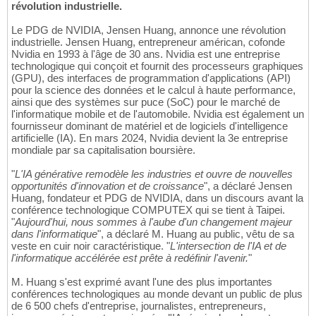
révolution industrielle.
Le PDG de NVIDIA, Jensen Huang, annonce une révolution
industrielle. Jensen Huang, entrepreneur américan, cofonde
Nvidia en 1993 à l'âge de 30 ans. Nvidia est une entreprise
technologique qui conçoit et fournit des processeurs graphiques
(GPU), des interfaces de programmation d'applications (API)
pour la science des données et le calcul à haute performance,
ainsi que des systèmes sur puce (SoC) pour le marché de
l'informatique mobile et de l'automobile. Nvidia est également un
fournisseur dominant de matériel et de logiciels d'intelligence
artificielle (IA). En mars 2024, Nvidia devient la 3e entreprise
mondiale par sa capitalisation boursière.
"
L'IA générative remodèle les industries et ouvre de nouvelles
opportunités d'innovation et de croissance
", a déclaré Jensen
Huang, fondateur et PDG de NVIDIA, dans un discours avant la
conférence technologique COMPUTEX qui se tient à Taipei.
"
Aujourd'hui, nous sommes à l'aube d'un changement majeur
dans l'informatique
", a déclaré M. Huang au public, vêtu de sa
veste en cuir noir caractéristique. "
L'intersection de l'IA et de
l'informatique accélérée est prête à redéfinir l'avenir.
"
M. Huang s'est exprimé avant l'une des plus importantes
conférences technologiques au monde devant un public de plus
de 6 500 chefs d'entreprise, journalistes, entrepreneurs,