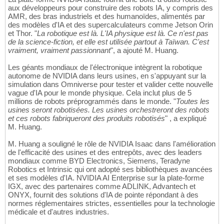
aux développeurs pour construire des robots IA, y compris des
AMR, des bras industriels et des humanoïdes, alimentés par
des modèles d'IA et des supercalculateurs comme Jetson Orin
et Thor. "
La robotique est là. L'IA physique est là. Ce n'est pas
de la science-fiction, et elle est utilisée partout à Taïwan. C'est
vraiment, vraiment passionnant
", a ajouté M. Huang.
Les géants mondiaux de l'électronique intègrent la robotique
autonome de NVIDIA dans leurs usines, en s'appuyant sur la
simulation dans Omniverse pour tester et valider cette nouvelle
vague d'IA pour le monde physique. Cela inclut plus de 5
millions de robots préprogrammés dans le monde. "
Toutes les
usines seront robotisées. Les usines orchestreront des robots
et ces robots fabriqueront des produits robotisés
" , a expliqué
M. Huang.
M. Huang a souligné le rôle de NVIDIA Isaac dans l'amélioration
de l'efficacité des usines et des entrepôts, avec des leaders
mondiaux comme BYD Electronics, Siemens, Teradyne
Robotics et Intrinsic qui ont adopté ses bibliothèques avancées
et ses modèles d'IA. NVIDIA AI Enterprise sur la plate-forme
IGX, avec des partenaires comme ADLINK, Advantech et
ONYX, fournit des solutions d'IA de pointe répondant à des
normes réglementaires strictes, essentielles pour la technologie
médicale et d'autres industries.