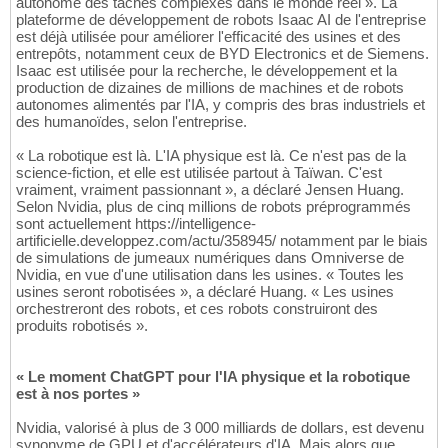
autonome des tâches complexes dans le monde réel ». La
plateforme de développement de robots Isaac AI de l'entreprise
est déjà utilisée pour améliorer l'efficacité des usines et des
entrepôts, notamment ceux de BYD Electronics et de Siemens.
Isaac est utilisée pour la recherche, le développement et la
production de dizaines de millions de machines et de robots
autonomes alimentés par l'IA, y compris des bras industriels et
des humanoïdes, selon l'entreprise.
« La robotique est là. L'IA physique est là. Ce n'est pas de la
science-fiction, et elle est utilisée partout à Taïwan. C'est
vraiment, vraiment passionnant », a déclaré Jensen Huang.
Selon Nvidia, plus de cinq millions de robots préprogrammés
sont actuellement https://intelligence-
artificielle.developpez.com/actu/358945/ notamment par le biais
de simulations de jumeaux numériques dans Omniverse de
Nvidia, en vue d'une utilisation dans les usines. « Toutes les
usines seront robotisées », a déclaré Huang. « Les usines
orchestreront des robots, et ces robots construiront des
produits robotisés ».
« Le moment ChatGPT pour l'IA physique et la robotique
est à nos portes »
Nvidia, valorisé à plus de 3 000 milliards de dollars, est devenu
synonyme de GPU et d'accélérateurs d'IA. Mais alors que