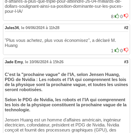
d-affaires-a-plus-que-triple-pour-atteindre-26-04-milliards-de-
dollars-soulignant-ainsi-sa-position-dominante-sur-les-puces-
pour-l-IA/
8
0
Jules34
,
le 04/06/2024 à 11h28
#2
"Plus vous achetez, plus vous économisez", a déclaré M.
Huang
1
0
Jade Emy
,
le 10/06/2024 à 15h26
#3
C'est la "prochaine vague" de l'IA, selon Jensen Huang,
PDG de Nvidia : Les robots et l'IA qui comprennent les lois
de la physique sont la prochaine vague, et toutes les usines
seront robotisées.
Selon le PDG de Nvidia, les robots et l'IA qui comprennent
les lois de la physique constituent la prochaine vague de la
technologie.
Jensen Huang est un homme d'affaires américain, ingénieur
électricien, cofondateur, président et PDG de Nvidia. Nvidia
conçoit et fournit des processeurs graphiques (GPU), des