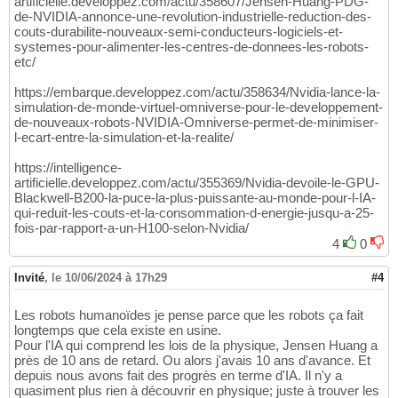
artificielle.developpez.com/actu/358607/Jensen-Huang-PDG-
de-NVIDIA-annonce-une-revolution-industrielle-reduction-des-
couts-durabilite-nouveaux-semi-conducteurs-logiciels-et-
systemes-pour-alimenter-les-centres-de-donnees-les-robots-
etc/
https://embarque.developpez.com/actu/358634/Nvidia-lance-la-
simulation-de-monde-virtuel-omniverse-pour-le-developpement-
de-nouveaux-robots-NVIDIA-Omniverse-permet-de-minimiser-
l-ecart-entre-la-simulation-et-la-realite/
https://intelligence-
artificielle.developpez.com/actu/355369/Nvidia-devoile-le-GPU-
Blackwell-B200-la-puce-la-plus-puissante-au-monde-pour-l-IA-
qui-reduit-les-couts-et-la-consommation-d-energie-jusqu-a-25-
fois-par-rapport-a-un-H100-selon-Nvidia/
4
0
Invité
,
le 10/06/2024 à 17h29
#4
Les robots humanoïdes je pense parce que les robots ça fait
longtemps que cela existe en usine.
Pour l'IA qui comprend les lois de la physique, Jensen Huang a
près de 10 ans de retard. Ou alors j'avais 10 ans d'avance. Et
depuis nous avons fait des progrès en terme d'IA. Il n'y a
quasiment plus rien à découvrir en physique; juste à trouver les