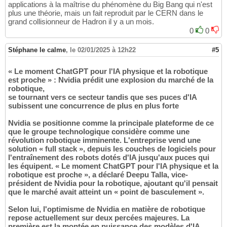
applications à la maîtrise du phénomène du Big Bang qui n'est
plus une théorie, mais un fait reproduit par le CERN dans le
grand collisionneur de Hadron il y a un mois.
0
0
Stéphane le calme
,
le 02/01/2025 à 12h22
#5
« Le moment ChatGPT pour l'IA physique et la robotique
est proche » : Nvidia prédit une explosion du marché de la
robotique,
se tournant vers ce secteur tandis que ses puces d'IA
subissent une concurrence de plus en plus forte
Nvidia se positionne comme la principale plateforme de ce
que le groupe technologique considère comme une
révolution robotique imminente. L'entreprise vend une
solution « full stack », depuis les couches de logiciels pour
l'entraînement des robots dotés d'IA jusqu'aux puces qui
les équipent. « Le moment ChatGPT pour l'IA physique et la
robotique est proche », a déclaré Deepu Talla, vice-
président de Nvidia pour la robotique, ajoutant qu'il pensait
que le marché avait atteint un « point de basculement ».
Selon lui, l'optimisme de Nvidia en matière de robotique
repose actuellement sur deux percées majeures. La
première est la montée en puissance des modèles d'IA