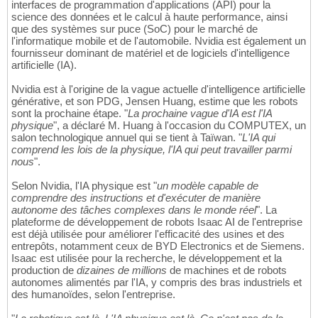
interfaces de programmation d'applications (API) pour la
science des données et le calcul à haute performance, ainsi
que des systèmes sur puce (SoC) pour le marché de
l'informatique mobile et de l'automobile. Nvidia est également un
fournisseur dominant de matériel et de logiciels d'intelligence
artificielle (IA).
Nvidia est à l'origine de la vague actuelle d'intelligence artificielle
générative, et son PDG, Jensen Huang, estime que les robots
sont la prochaine étape. "
La prochaine vague d'IA est l'IA
physique
", a déclaré M. Huang à l'occasion du COMPUTEX, un
salon technologique annuel qui se tient à Taïwan. "
L'IA qui
comprend les lois de la physique, l'IA qui peut travailler parmi
nous
".
Selon Nvidia, l'IA physique est "
un modèle capable de
comprendre des instructions et d'exécuter de manière
autonome des tâches complexes dans le monde réel
". La
plateforme de développement de robots Isaac AI de l'entreprise
est déjà utilisée pour améliorer l'efficacité des usines et des
entrepôts, notamment ceux de BYD Electronics et de Siemens.
Isaac est utilisée pour la recherche, le développement et la
production de
dizaines de millions
de machines et de robots
autonomes alimentés par l'IA, y compris des bras industriels et
des humanoïdes, selon l'entreprise.