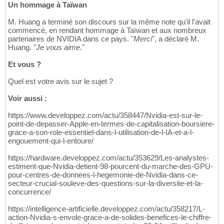
Un hommage à Taïwan
M. Huang a terminé son discours sur la même note qu'il l'avait
commencé, en rendant hommage à Taïwan et aux nombreux
partenaires de NVIDIA dans ce pays. "
Merci
", a déclaré M.
Huang. "
Je vous aime.
"
Et vous ?
Quel est votre avis sur le sujet ?
Voir aussi :
https://www.developpez.com/actu/358447/Nvidia-est-sur-le-
point-de-depasser-Apple-en-termes-de-capitalisation-boursiere-
grace-a-son-role-essentiel-dans-l-utilisation-de-l-IA-et-a-l-
engouement-qui-l-entoure/
https://hardware.developpez.com/actu/353629/Les-analystes-
estiment-que-Nvidia-detient-98-pourcent-du-marche-des-GPU-
pour-centres-de-donnees-l-hegemonie-de-Nvidia-dans-ce-
secteur-crucial-souleve-des-questions-sur-la-diversite-et-la-
concurrence/
https://intelligence-artificielle.developpez.com/actu/358217/L-
action-Nvidia-s-envole-grace-a-de-solides-benefices-le-chiffre-