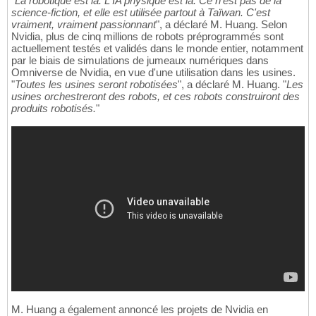
"
La robotique est là. L'IA physique est là. Ce n'est pas de la
science-fiction, et elle est utilisée partout à Taïwan. C'est
vraiment, vraiment passionnant
", a déclaré M. Huang. Selon
Nvidia, plus de cinq millions de robots préprogrammés sont
actuellement testés et validés dans le monde entier, notamment
par le biais de simulations de jumeaux numériques dans
Omniverse de Nvidia, en vue d'une utilisation dans les usines.
"
Toutes les usines seront robotisées
", a déclaré M. Huang. "
Les
usines orchestreront des robots, et ces robots construiront des
produits robotisés.
"
M. Huang a également annoncé les projets de Nvidia en