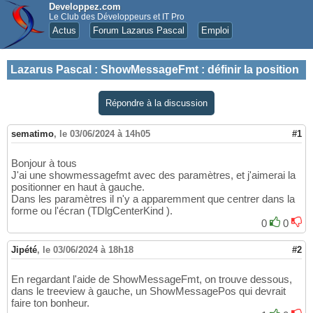
Developpez.com
Le Club des Développeurs et IT Pro
Actus
Forum Lazarus Pascal
Emploi
Lazarus Pascal
:
ShowMessageFmt : définir la position
Répondre à la discussion
sematimo
,
le 03/06/2024 à 14h05
#1
Bonjour à tous
J'ai une showmessagefmt avec des paramètres, et j'aimerai la
positionner en haut à gauche.
Dans les paramètres il n'y a apparemment que centrer dans la
forme ou l'écran (TDlgCenterKind ).
0
0
Jipété
,
le 03/06/2024 à 18h18
#2
En regardant l'aide de ShowMessageFmt, on trouve dessous,
dans le treeview à gauche, un ShowMessagePos qui devrait
faire ton bonheur.