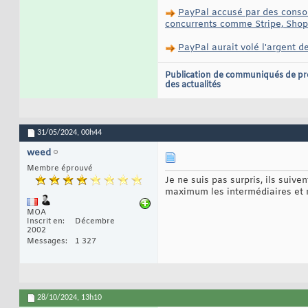
PayPal accusé par des consom
concurrents comme Stripe, Shopi
PayPal aurait volé l'argent de
Publication de communiqués de pr
des actualités
31/05/2024,
00h44
weed
Membre éprouvé
Je ne suis pas surpris, ils suiv
maximum les intermédiaires et m
MOA
Inscrit en
Décembre
2002
Messages
1 327
28/10/2024,
13h10