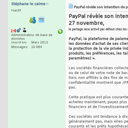
Stéphane le calme
PayPal révèle son intention de 
Inactif
PayPal révèle son inte
27 novembre,
le partage sera activé par défaut chez les 
Administrateur de base de
PayPal, la plateforme de paieme
données
Inscrit en
Mars 2013
les données d'achat de ses client
Messages
10 084
la protection de la vie privée i
produits, les préférences, les t
paramètres) ».
Les sociétés financières collect
ou de celui de votre note de ba
tiers non affiliés à des fins de
confidentialité montrent que JP
pas.
Cette pratique est plus courant
achetez maintenant, payez plus 
financiers et de l'investisseme
Ces sociétés ont tendance à dis
généralement pas, mais elles peu
courants et les prêts hypothécai