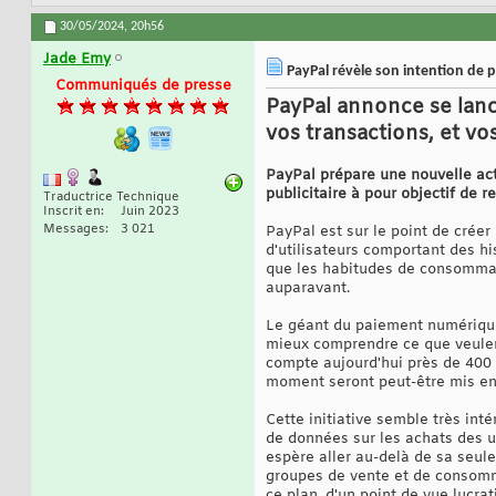
30/05/2024,
20h56
Jade Emy
PayPal révèle son intention de 
Communiqués de presse
PayPal annonce se lance
vos transactions, et v
PayPal prépare une nouvelle acti
publicitaire à pour objectif de 
Traductrice Technique
Inscrit en
Juin 2023
Messages
3 021
PayPal est sur le point de créer
d'utilisateurs comportant des hi
que les habitudes de consommatio
auparavant.
Le géant du paiement numérique 
mieux comprendre ce que veulent 
compte aujourd'hui près de 400 
moment seront peut-être mis en
Cette initiative semble très int
de données sur les achats des ut
espère aller au-delà de sa seule
groupes de vente et de consommat
ce plan, d'un point de vue lucrati