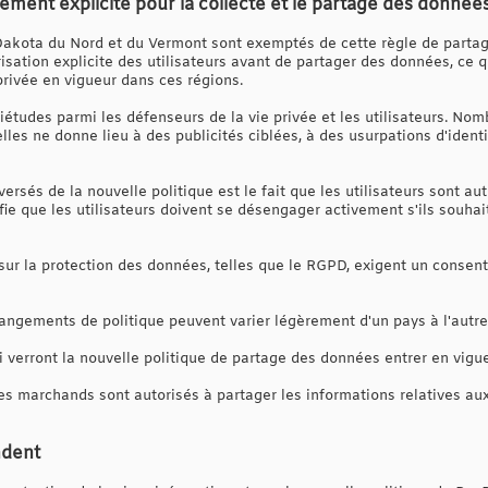
ment explicite pour la collecte et le partage des donnée
 Dakota du Nord et du Vermont sont exemptés de cette règle de parta
risation explicite des utilisateurs avant de partager des données, ce qui
privée en vigueur dans ces régions.
études parmi les défenseurs de la vie privée et les utilisateurs. Nom
les ne donne lieu à des publicités ciblées, à des usurpations d'identit
versés de la nouvelle politique est le fait que les utilisateurs sont 
ie que les utilisateurs doivent se désengager activement s'ils souhai
s sur la protection des données, telles que le RGPD, exigent un consent
hangements de politique peuvent varier légèrement d'un pays à l'autre, 
 verront la nouvelle politique de partage des données entrer en vigue
es marchands sont autorisés à partager les informations relatives aux
ndent