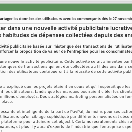
partager les données des utilisateurs avec les commerçants dès le 27 novemb
r dans une nouvelle activité publicitaire lucrati
os habitudes de dépenses collectées depuis des an
vité publicitaire basée sur l'historique des transactions de l'utilisat
renforcer la proposition de valeur de l'entreprise pour les consommateu
 une nouvelle activité publicitaire. Cette activité serait alimentée pa
storiques de transactions qui ont été collectées au fil des ans dans s
n des utilisateurs contribueront à la réussite de cette activité public
a expliqué que les projets étaient en cours et qu'il espérait que le
les utilisateurs, tandis que les marques pourraient cibler les clients 
millions d'employés. Des stratégies marketing personnalisées en fo
 place.
éressante et intelligente de la part de PayPal, du moins pour ses actio
ilisateurs qu'un ciblage sophistiqué par différents moyens est désorm
 plateforme pour atteindre cet objectif. Certains recrutements clés ser
eurs, et plus il y aura d'experts de l'industrie que l'entreprise espèr
f.