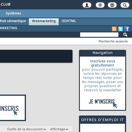
CLUB
Systèmes
Web sémantique
Webmarketing
(X)HTML
ARKETING
Recherche avancée
Navigation
Inscrivez-vous
gratuitement
pour pouvoir participer,
suivre les réponses en
temps réel, voter pour
les messages, poser vos
propres questions et
recevoir la newsletter
Outils de la discussion
Affichage