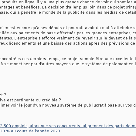
produits en ligne, il y a une plus grande chance de voir qui sont les a
antages et bénéfices. La décision d'aller plus loin dans ce projet s'in
e, qui a pénétré le monde de la publicité dans les médias de détail
 n'en est encore qu'à ses débuts et pourrait avoir du mal à atteindre s
t liée aux paiements de base effectués par les grandes entreprises, c
antes. L'entreprise s'efforce vraiment de revenir sur le devant de la
eux licenciements et une baisse des actions après des prévisions de 
 rencontrées ces derniers temps, ce projet semble être une excellente
er à se monétiser par d'autres moyens que le système de paiement en l
et ?
ive est pertinente ou crédible ?
mer voir le jour d'un nouveau système de pub lucratif basé sur vos d
2 500 emplois, alors que ses concurrents lui prennent des parts de m
 20 % au cours de l'année 2023