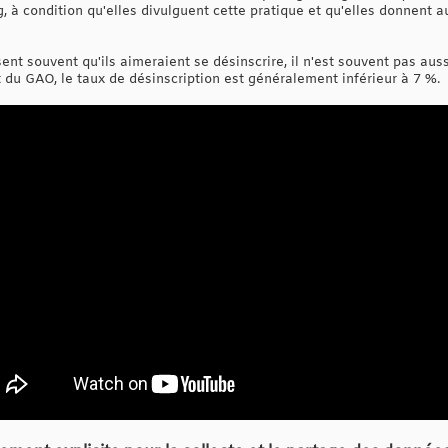
, à condition qu'elles divulguent cette pratique et qu'elles donnent aux
nt souvent qu'ils aimeraient se désinscrire, il n'est souvent pas aus
rt du GAO, le taux de désinscription est généralement inférieur à 7 %.