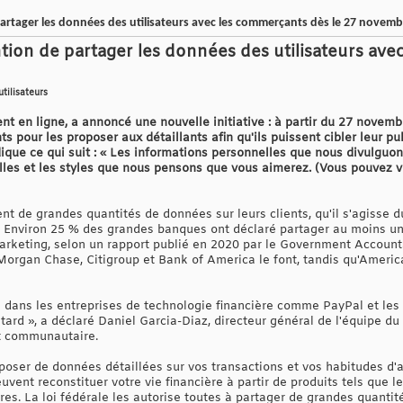
partager les données des utilisateurs avec les commerçants dès le 27 novemb
ntion de partager les données des utilisateurs ave
utilisateurs
nt en ligne, a annoncé une nouvelle initiative : à partir du 27 nove
s pour les proposer aux détaillants afin qu'ils puissent cibler leur pu
ndique ce qui suit : « Les informations personnelles que nous divulgu
ailles et les styles que nous pensons que vous aimerez. (Vous pouvez 
ent de grandes quantités de données sur leurs clients, qu'il s'agisse
r. Environ 25 % des grandes banques ont déclaré partager au moins u
 marketing, selon un rapport publié en 2020 par le Government Accounta
Morgan Chase, Citigroup et Bank of America le font, tandis qu'Americ
e dans les entreprises de technologie financière comme PayPal et les
tard », a déclaré Daniel Garcia-Diaz, directeur général de l'équipe 
nt communautaire.
poser de données détaillées sur vos transactions et vos habitudes d'
vent reconstituer votre vie financière à partir de produits tels que le
res. La loi fédérale les autorise toutes à partager de grandes quantit