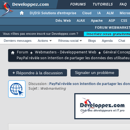
FORUMS
TUTORIELS
FAQ
DI/DSI Solutions d'entreprise
Cloud
IA
ALM
Micros
Dév. Web
AJAX
Apache
ASP
CSS
FORUM WEBMARKET
Vous n'êtes pas encore inscrit sur Developpez.com ?
Inscrivez-vous gratuitem
Derniers messages
Actions
Réseau social
Blogs
Agenda
Chat
Forum
Webmasters - Développement Web
Général Conce
PayPal révèle son intention de partager les données des utilisat
+
Signaler un problème
Répondre à la discussion
Discussion :
PayPal révèle son intention de partager les do
Sujet :
Webmarketing