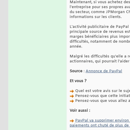
Maintenant, si vous achetez des 
l'entreprise pour ses propres av
du secteur, comme JPMorgan Chas
informations sur les clients.
L'activité publicitaire de PayPal
principale source de revenus es
marges bénéficiaires plus import
difficultés, notamment de nombr
année.
Malgré les difficultés qu'elle a
actionnaires, qui pourrait l'aid
Source
:
Annonce de PayPal
Et vous ?
Quel est votre avis sur le suj
Pensez-vous que cette initiat
Pensez-vous que vous allez ai
Voir aussi :
PayPal va supprimer environ 
paiements ont chuté de plus de