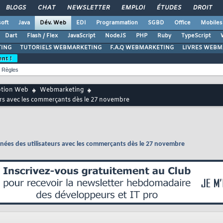
BLOGS
CHAT
NEWSLETTER
EMPLOI
ÉTUDES
DROIT
oft
Java
Dév. Web
EDI
Programmation
SGBD
Office
Mobiles
Dart
Flash / Flex
JavaScript
NodeJS
PHP
Ruby
TypeScript
ING
TUTORIELS WEBMARKETING
F.A.Q WEBMARKETING
LIVRES WEBM
ent !
Règles
ption Web
Webmarketing
eurs avec les commerçants dès le 27 novembre
nnées des utilisateurs avec les commerçants dès le 27 novembre