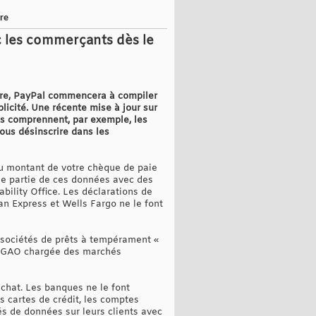
re
c les commerçants dès le
mbre, PayPal commencera à compiler
blicité. Une récente mise à jour sur
ons comprennent, par exemple, les
vous désinscrire dans les
 du montant de votre chèque de paie
ne partie de ces données avec des
bility Office. Les déclarations de
an Express et Wells Fargo ne le font
 sociétés de prêts à tempérament «
du GAO chargée des marchés
achat. Les banques ne le font
s cartes de crédit, les comptes
és de données sur leurs clients avec