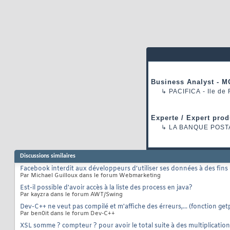
Business Analyst - M
↳
PACIFICA
- Ile de
Experte / Expert prod
↳
LA BANQUE POST
Discussions similaires
Facebook interdit aux développeurs d’utiliser ses données à des fins 
Par Michael Guilloux dans le forum Webmarketing
Est-il possible d'avoir accès à la liste des process en java?
Par kayzra dans le forum AWT/Swing
Dev-C++ ne veut pas compilé et m'affiche des érreurs,... (fonction getp
Par ben0it dans le forum Dev-C++
XSL somme ? compteur ? pour avoir le total suite à des multiplicatio