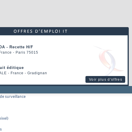
OA - Recette H/F
 France - Paris 75015
uit éditique
ALE
- France - Gradignan
Voir plus d'offres
de surveillance
ixel)
ns