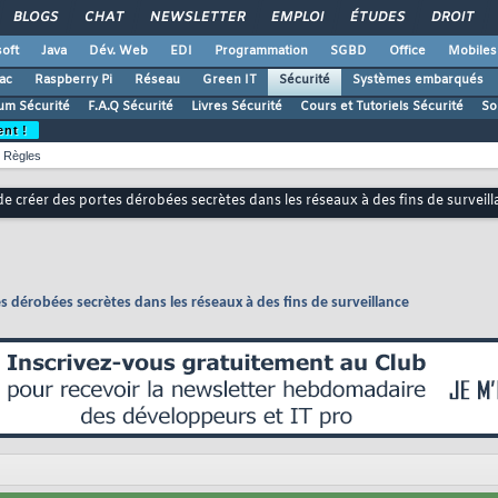
BLOGS
CHAT
NEWSLETTER
EMPLOI
ÉTUDES
DROIT
oft
Java
Dév. Web
EDI
Programmation
SGBD
Office
Mobiles
ac
Raspberry Pi
Réseau
Green IT
Sécurité
Systèmes embarqués
um Sécurité
F.A.Q Sécurité
Livres Sécurité
Cours et Tutoriels Sécurité
So
ent !
Règles
de créer des portes dérobées secrètes dans les réseaux à des fins de surveil
s dérobées secrètes dans les réseaux à des fins de surveillance