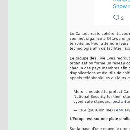
Le Canada reste cohérent avec s
sommet organisé à Ottawa en jui
terrorisme. Pour atteindre leurs 
technologie afin de faciliter l
Le groupe des Five Eyes regroupe
organisation forme un réseau co
chacun des pays membres afin de
d'applications et d'outils de c
appels téléphoniques ou leurs m
More is needed to protect Ca
National Security for their st
cyber safe standard.
pic.twit
— CIGI (@CIGIonline)
February
L’Europe est sur une piste simila
Sur la base d'une nouvelle propo