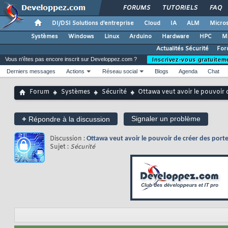
FORUMS
TUTORIELS
FAQ
DI/DSI Solutions d'entreprise
Cloud
IA
ALM
Micros
Systèmes
Windows
Linux
Arduino
Hardware
HPC
M
Actualités Sécurité
For
Vous n'êtes pas encore inscrit sur Developpez.com ?
Inscrivez-vous gratuitem
Derniers messages
Actions
Réseau social
Blogs
Agenda
Chat
Forum
Systèmes
Sécurité
Ottawa veut avoir le pouvoir 
+
Signaler un problème
Répondre à la discussion
Discussion :
Ottawa veut avoir le pouvoir de créer des porte
Sujet :
Sécurité