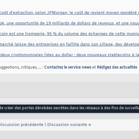
coût d'extraction, selon JPMorgan, le coût de revient moyen pondéré 
 une opportunité de 19 milliards de dollars de revenus, et une nouvel
coin est une tromperie, 95 % du volume des échanges de cette monna
arché laisse des entreprises en faillite dans son sillage, des dével
deux cryptomonnaies liées au dollar : deux nouveaux stablecoins à l
gestions, critiques, ... :
Contactez le service news
et
Rédigez des actualités
de créer des portes dérobées secrètes dans les réseaux à des fins de surveil
iscussion précédente
|
Discussion suivante
»