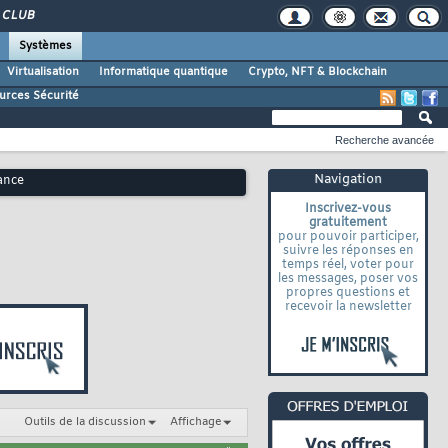
CLUB
Systèmes
Virtualisation
Informatique quantique
Crypto, NFT & Blockchain
urces Sécurité
Recherche avancée
Navigation
lance
Inscrivez-vous
gratuitement
pour pouvoir participer,
suivre les réponses en
temps réel, voter pour
les messages, poser vos
propres questions et
recevoir la newsletter
Outils de la discussion
Affichage