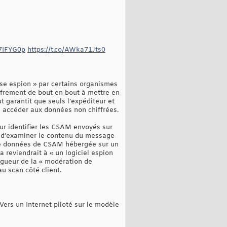
97IFYG0p
https://t.co/AWka71Jts0
use espion » par certains organismes
iffrement de bout en bout à mettre en
 garantit que seuls l’expéditeur et
s accéder aux données non chiffrées.
ur identifier les CSAM envoyés sur
git d’examiner le contenu du message
se de données de CSAM hébergée sur un
a reviendrait à « un logiciel espion
igueur de la « modération de
u scan côté client.
Vers un Internet piloté sur le modèle