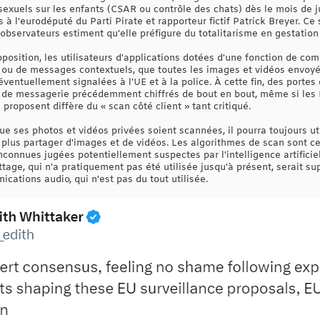
sexuels sur les enfants (CSAR ou contrôle des chats) dès le mois de j
à l'eurodéputé du Parti Pirate et rapporteur fictif Patrick Breyer. Ce 
observateurs estiment qu’elle préfigure du totalitarisme en gestation
oposition, les utilisateurs d'applications dotées d'une fonction de co
s ou de messages contextuels, que toutes les images et vidéos envoy
entuellement signalées à l'UE et à la police. À cette fin, des portes
s de messagerie précédemment chiffrés de bout en bout, même si les 
 proposent diffère du « scan côté client » tant critiqué.
que ses photos et vidéos privées soient scannées, il pourra toujours ut
 plus partager d'images et de vidéos. Les algorithmes de scan sont 
nconnues jugées potentiellement suspectes par l'intelligence artifici
ttage, qui n'a pratiquement pas été utilisée jusqu'à présent, serait su
ations audio, qui n'est pas du tout utilisée.