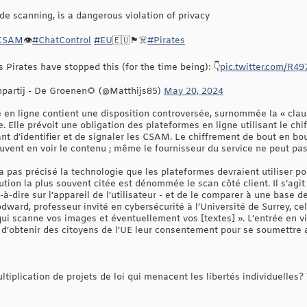
ide scanning, is a dangerous violation of privacy
CSAM
👁️
#ChatControl
#EU
🇪🇺🏴☠️
#Pirates
Pirates have stopped this (for the time being): 👇
pic.twitter.com/R4
npartij - De Groenen🌻 (@Matthijs85)
May 20, 2024
té en ligne contient une disposition controversée, surnommée la « cla
 Elle prévoit une obligation des plateformes en ligne utilisant le ch
 d’identifier et de signaler les CSAM. Le chiffrement de bout en bout
uvent en voir le contenu ; même le fournisseur du service ne peut pa
 pas précisé la technologie que les plateformes devraient utiliser po
olution la plus souvent citée est dénommée le scan côté client. Il s’a
st-à-dire sur l’appareil de l’utilisateur - et de le comparer à une ba
dward, professeur invité en cybersécurité à l’Université de Surrey, cel
i scanne vos images et éventuellement vos [textes] ». L’entrée en v
d’obtenir des citoyens de l’UE leur consentement pour se soumettre a
iplication de projets de loi qui menacent les libertés individuelles? 