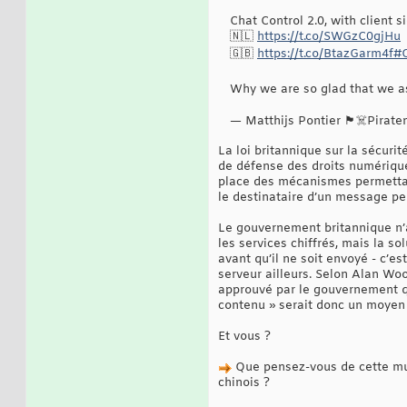
Chat Control 2.0, with client s
🇳🇱
https://t.co/SWGzC0gjHu
🇬🇧
https://t.co/BtazGarm4f
#
Why we are so glad that we as 
— Matthijs Pontier 🏴☠️Pirate
La loi britannique sur la sécuri
de défense des droits numérique.
place des mécanismes permettant
le destinataire d’un message pe
Le gouvernement britannique n’a
les services chiffrés, mais la s
avant qu’il ne soit envoyé - c’e
serveur ailleurs. Selon Alan Woo
approuvé par le gouvernement qu
contenu » serait donc un moyen 
Et vous ?
Que pensez-vous de cette mult
chinois ?