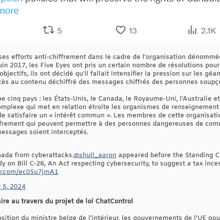
es efforts anti-chiffrement dans le cadre de l’organisation dénommée
n 2017, les Five Eyes ont pris un certain nombre de résolutions pour
objectifs, ils ont décidé qu’il fallait intensifier la pression sur les g
’accès au contenu déchiffré des messages chiffrés des personnes soup
 cinq pays : les États-Unis, le Canada, le Royaume-Uni, l’Australie e
mplexe qui met en relation étroite les organismes de renseignement r
 satisfaire un « intérêt commun ». Les membres de cette organisation
hiffrement qui peuvent permettre à des personnes dangereuses de co
essages soient interceptés.
nada from cyberattacks.
@shull_aaron
appeared before the Standing C
udy on Bill C-26, An Act respecting cybersecurity, to suggest a tax in
ter.com/ec0Su7jmA1
 5, 2024
ire au travers du projet de loi ChatControl
sition du ministre belge de l'intérieur, les gouvernements de l'UE pou