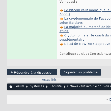
Voir aussi :
Le bitcoin vaut moins que le 
4060 $
La cryptomonnaie de Facebook,
selon Barclays
La majorité du marché de bit
étude
Cryptomonnaie : le crash du m
supplémentaire
L'État de New York approuve 
Contribuez au club : Corrections, sug
+
Signaler un problème
Répondre à la discussion
Actualités
Forum
Systèmes
Sécurité
Ottawa veut avoir le pouvoir 
«
D