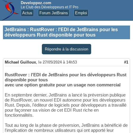
Developpez.com
Le Club des Développeurs et IT Pro
Actus
Forum JetBrains
Emploi
JetBrains
:
RustRover : l'EDI de JetBrains pour les
développeurs Rust disponible pour tous
Répondre à la discussion
Michael Guilloux
,
le 27/05/2024 à 14h53
#1
RustRover : l'EDI de JetBrains pour les développeurs Rust
disponible pour tous
avec une option gratuite pour un usage non commercial
En septembre dernier, JetBrains a lancé la préversion publique
de RustRover, un nouvel EDI autonome pour les développeurs
Rust. Depuis, l'éditeur de logiciels pour développeurs a travaillé
pour façonner sa vision de cet EDI Rust riche en
fonctionnalités.
Tout au long de la phase de préversion, JetBrains a bénéficié de
l'implication de nombreux utilisateurs qui ont apporté leur