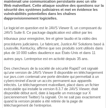
maintenait une communication persistante avec un site
Web malveillant. Cette attaque soulève des questions sur la
sécurité des systèmes judiciaires et met en évidence les
vulnérabilités potentielles dans les chaînes
dapprovisionnement logicielles.
Le logiciel en question est le JAVS Viewer 8, un composant du
JAVS Suite 8. Ce package dapplication est utilisé par les
tribunaux pour enregistrer, lire et gérer laudio et la vidéo des
procédures judiciaires. Le fabricant, Justice AV Solutions basé à
Louisville, Kentucky, affirme que ses produits sont utilisés dans
plus de 10 000 salles daudience aux États-Unis et dans 11
autres pays. Lentreprise est en activité depuis 35 ans.
Des chercheurs de la société de sécurité Rapid7 ont signalé
qu'une version de JAVS Viewer 8 disponible en téléchargement
sur javs.com contenait une porte dérobée qui permettait à un
cybercriminel d'avoir un accès permanent aux appareils
infectés. Le téléchargement malveillant, placé dans un fichier
exécutable qui installe la version 8.3.7 de JAVS Viewer, était
disponible début avril, date à laquelle un message sur X
(anciennement Twitter) l'a signalé. On ne sait pas exactement
quand la version piratée a été retirée de la page de
téléchargement de l'entreprise.