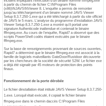
incident impliquant l'exécution d'un binaire nommé fffmpeg.exe
à partir du chemin de fichier C:\NProgram Files
(x86)\NJAVS\NViewer 8. L'enquête a permis de remonter
jusqu'au téléchargement d'un binaire nommé JAVS Viewer
Setup 8.3.7.250-1.exe qui a été téléchargé à partir du site officiel
de JAVS le 5 mars. L'analyse du programme d'installation JAVS
Viewer Setup 8.3.7.250-1.exe a montré qu'il portait une
signature Authenticode inattendue et contenait le binaire
fffmpeg.exe. Au cours de l'enquête, Rapid7 a observé que des
scripts PowerShell codés étaient exécutés par le binaire
fffmpeg.exe.
Sur la base de renseignements provenant de sources ouvertes,
Rapid7 a déterminé que le binaire fffmpeg.exe est associé à la
famille de logiciels malveillants GateDoor/Rustdoor découverte
par les chercheurs de la société de sécurité S2W. Le fichier exe
a déjà été signalé par 45 moteurs de protection des points
finaux.
Fonctionnement de la porte dérobée
Le fichier dinstallation était intitulé JAVS Viewer Setup 8.3.7.250-
1.exe. Lorsquil était exécuté, il copiait le fichier binaire
ffmpeg.exe dans le chemin daccès C:\Program Files