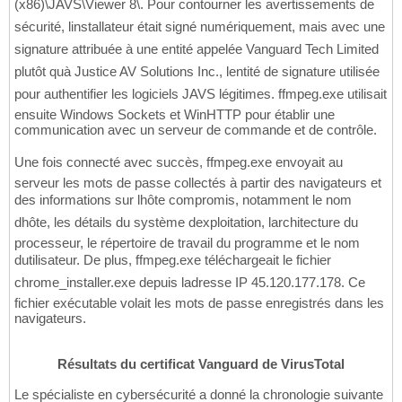
(x86)\JAVS\Viewer 8\. Pour contourner les avertissements de
sécurité, linstallateur était signé numériquement, mais avec une
signature attribuée à une entité appelée Vanguard Tech Limited
plutôt quà Justice AV Solutions Inc., lentité de signature utilisée
pour authentifier les logiciels JAVS légitimes. ffmpeg.exe utilisait
ensuite Windows Sockets et WinHTTP pour établir une
communication avec un serveur de commande et de contrôle.
Une fois connecté avec succès, ffmpeg.exe envoyait au
serveur les mots de passe collectés à partir des navigateurs et
des informations sur lhôte compromis, notamment le nom
dhôte, les détails du système dexploitation, larchitecture du
processeur, le répertoire de travail du programme et le nom
dutilisateur. De plus, ffmpeg.exe téléchargeait le fichier
chrome_installer.exe depuis ladresse IP 45.120.177.178. Ce
fichier exécutable volait les mots de passe enregistrés dans les
navigateurs.
Résultats du certificat Vanguard de VirusTotal
Le spécialiste en cybersécurité a donné la chronologie suivante