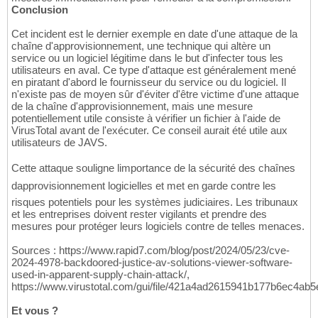
Conclusion
Cet incident est le dernier exemple en date d'une attaque de la
chaîne d'approvisionnement, une technique qui altère un
service ou un logiciel légitime dans le but d'infecter tous les
utilisateurs en aval. Ce type d'attaque est généralement mené
en piratant d'abord le fournisseur du service ou du logiciel. Il
n'existe pas de moyen sûr d'éviter d'être victime d'une attaque
de la chaîne d'approvisionnement, mais une mesure
potentiellement utile consiste à vérifier un fichier à l'aide de
VirusTotal avant de l'exécuter. Ce conseil aurait été utile aux
utilisateurs de JAVS.
Cette attaque souligne limportance de la sécurité des chaînes
dapprovisionnement logicielles et met en garde contre les
risques potentiels pour les systèmes judiciaires. Les tribunaux
et les entreprises doivent rester vigilants et prendre des
mesures pour protéger leurs logiciels contre de telles menaces.
Sources : https://www.rapid7.com/blog/post/2024/05/23/cve-
2024-4978-backdoored-justice-av-solutions-viewer-software-
used-in-apparent-supply-chain-attack/,
https://www.virustotal.com/gui/file/421a4ad2615941b177b6ec4
Et vous ?