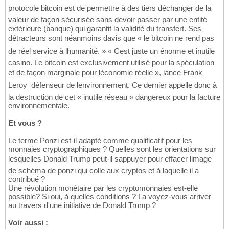
protocole bitcoin est de permettre à des tiers déchanger de la
valeur de façon sécurisée sans devoir passer par une entité
extérieure (banque) qui garantit la validité du transfert. Ses
détracteurs sont néanmoins davis que « le bitcoin ne rend pas
de réel service à lhumanité. » « Cest juste un énorme et inutile
casino. Le bitcoin est exclusivement utilisé pour la spéculation
et de façon marginale pour léconomie réelle », lance Frank
Leroy  défenseur de lenvironnement. Ce dernier appelle donc à
la destruction de cet « inutile réseau » dangereux pour la facture
environnementale.
Et vous ?
Le terme Ponzi est-il adapté comme qualificatif pour les
monnaies cryptographiques ? Quelles sont les orientations sur
lesquelles Donald Trump peut-il sappuyer pour effacer limage
de schéma de ponzi qui colle aux cryptos et à laquelle il a
contribué ?
Une révolution monétaire par les cryptomonnaies est-elle
possible? Si oui, à quelles conditions ? La voyez-vous arriver
au travers d'une initiative de Donald Trump ?
Voir aussi :