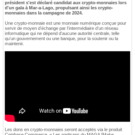
président s'est déclaré candidat aux crypto-monnaies lors
d'un gala à Mar-a-Lago, propulsant ainsi les crypto-
monnaies dans la campagne de 2024.
Une crypto-monnaie est une monnaie numérique conçue pour
servir de moyen d'échange par l'intermédiaire d'un réseau
informatique qui ne dépend d'aucune autorité centrale, telle
qu'un gouvernement ou une banque, pour la soutenir ou la
maintenir.
Les dons en crypto-monnaies seront acceptés via le produit
Coinbase Commerce. « Les partisans du MAGA [Make