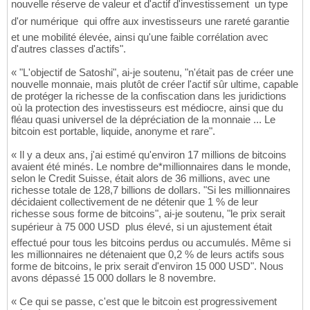
nouvelle réserve de valeur et d'actif d'investissement  un type
d'or numérique  qui offre aux investisseurs une rareté garantie
et une mobilité élevée, ainsi qu'une faible corrélation avec
d'autres classes d'actifs".
« "L'objectif de Satoshi", ai-je soutenu, "n'était pas de créer une
nouvelle monnaie, mais plutôt de créer l'actif sûr ultime, capable
de protéger la richesse de la confiscation dans les juridictions
où la protection des investisseurs est médiocre, ainsi que du
fléau quasi universel de la dépréciation de la monnaie ... Le
bitcoin est portable, liquide, anonyme et rare".
« Il y a deux ans, j'ai estimé qu'environ 17 millions de bitcoins
avaient été minés. Le nombre de*millionnaires dans le monde,
selon le Credit Suisse, était alors de 36 millions, avec une
richesse totale de 128,7 billions de dollars. "Si les millionnaires
décidaient collectivement de ne détenir que 1 % de leur
richesse sous forme de bitcoins", ai-je soutenu, "le prix serait
supérieur à 75 000 USD  plus élevé, si un ajustement était
effectué pour tous les bitcoins perdus ou accumulés. Même si
les millionnaires ne détenaient que 0,2 % de leurs actifs sous
forme de bitcoins, le prix serait d'environ 15 000 USD". Nous
avons dépassé 15 000 dollars le 8 novembre.
« Ce qui se passe, c'est que le bitcoin est progressivement