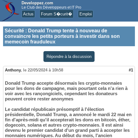
Developpez.com
Le Club des Développeurs et IT Pro
Actus
Forum S�curit�
Emploi
Sécurité
:
Donald Trump tente à nouveau de
convaincre les petits porteurs à investir dans son
memecoin frauduleux
Répondre à la discussion
Anthony
,
le 22/05/2024 à 10h58
#1
Donald Trump accepte désormais les crypto-monnaies
pour les dons de campagne, mais pourtant cela n'a rien à
voir avec les rançongiciels, cependant les donateurs
peuvent croire rester anonymes
Le candidat républicain présomptif à l'élection
présidentielle, Donald Trump, a annoncé le mardi 22 mai en
fin d'après-midi qu'il accepterait les dons en bitcoin, éther,
dogecoin, solana et autres crypto-monnaies. Il est ainsi
devenu le premier candidat d'un grand parti à accepter les
monnaies numériques. Au début du mois, l'ancien