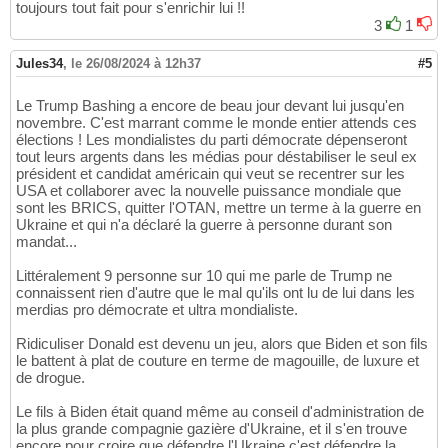
toujours tout fait pour s'enrichir lui !!
3
1
Jules34
,
le 26/08/2024 à 12h37
#5
Le Trump Bashing a encore de beau jour devant lui jusqu'en
novembre. C'est marrant comme le monde entier attends ces
élections ! Les mondialistes du parti démocrate dépenseront
tout leurs argents dans les médias pour déstabiliser le seul ex
président et candidat américain qui veut se recentrer sur les
USA et collaborer avec la nouvelle puissance mondiale que
sont les BRICS, quitter l'OTAN, mettre un terme à la guerre en
Ukraine et qui n'a déclaré la guerre à personne durant son
mandat...
Littéralement 9 personne sur 10 qui me parle de Trump ne
connaissent rien d'autre que le mal qu'ils ont lu de lui dans les
merdias pro démocrate et ultra mondialiste.
Ridiculiser Donald est devenu un jeu, alors que Biden et son fils
le battent à plat de couture en terme de magouille, de luxure et
de drogue.
Le fils à Biden était quand même au conseil d'administration de
la plus grande compagnie gazière d'Ukraine, et il s'en trouve
encore pour croire que défendre l'Ukraine c'est défendre la