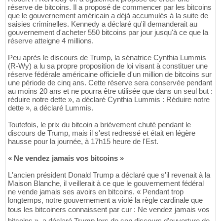
réserve de bitcoins. Il a proposé de commencer par les bitcoins
que le gouvernement américain a déjà accumulés à la suite de
saisies criminelles. Kennedy a déclaré qu'il demanderait au
gouvernement d'acheter 550 bitcoins par jour jusqu'à ce que la
réserve atteigne 4 millions.
Peu après le discours de Trump, la sénatrice Cynthia Lummis
(R-Wy) a lu sa propre proposition de loi visant à constituer une
réserve fédérale américaine officielle d'un million de bitcoins sur
une période de cinq ans. Cette réserve sera conservée pendant
au moins 20 ans et ne pourra être utilisée que dans un seul but :
réduire notre dette », a déclaré Cynthia Lummis : Réduire notre
dette », a déclaré Lummis.
Toutefois, le prix du bitcoin a brièvement chuté pendant le
discours de Trump, mais il s'est redressé et était en légère
hausse pour la journée, à 17h15 heure de l'Est.
« Ne vendez jamais vos bitcoins »
L'ancien président Donald Trump a déclaré que s'il revenait à la
Maison Blanche, il veillerait à ce que le gouvernement fédéral
ne vende jamais ses avoirs en bitcoins. « Pendant trop
longtemps, notre gouvernement a violé la règle cardinale que
tous les bitcoiners connaissent par cur : Ne vendez jamais vos
bitcoins », a déclaré Trump lors de son discours d'ouverture de