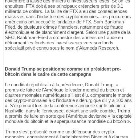
novembre a laissé des milliers d'investisseurs lésés. Selon les
enquêtes, FTX doit à ses principaux créanciers près de 3,1
milliards de dollars. La faillite de FTX a eu des conséquences
massives dans l'industrie des cryptomonnaies. Les procureurs
américains ont accusé le fondateur de FTX, Sam Bankman-
Fried, de plusieurs crimes financiers, notamment de fraude
électronique et de blanchiment d'argent. Selon une plainte de la
SEC, Bankman-Fried a orchestré des années de fraude en
détournant les fonds des investisseurs vers son fonds
spéculatif privé connu sous le nom d'Alameda Research.
Donald Trump se positionne comme un président pro-
bitcoin dans le cadre de cette campagne
Le candidat républicain à la présidence, Donald Trump, a
promis de faire de l'Amérique le leader mondial du bitcoin et
d'autres monnaies numériques s'il est élu, comparant le monde
des crypto-monnaies à « l'industrie sidérurgique d'il y a 100 ans
». S'exprimant lors de la conférence annuelle sur le bitcoin à
Nashville, dans le Tennessee, devant une salle comble, Trump
a promis de faire en sorte que l'Amérique devienne « la capitale
mondiale du bitcoin et la superpuissance mondiale du bitcoin ».
Trump s'est présenté comme un défenseur des crypto-
monnaies, contrairement à l'administration Biden et à d'autres