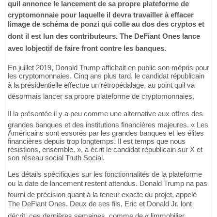
quil annonce le lancement de sa propre plateforme de
cryptomonnaie pour laquelle il devra travailler à effacer
limage de schéma de ponzi qui colle au dos des cryptos et
dont il est lun des contributeurs. The DeFiant Ones lance
avec lobjectif de faire front contre les banques.
En juillet 2019, Donald Trump affichait en public son mépris pour
les cryptomonnaies. Cinq ans plus tard, le candidat républicain
à la présidentielle effectue un rétropédalage, au point quil va
désormais lancer sa propre plateforme de cryptomonnaies.
Il la présentée il y a peu comme une alternative aux offres des
grandes banques et des institutions financières majeures. « Les
Américains sont essorés par les grandes banques et les élites
financières depuis trop longtemps. Il est temps que nous
résistions, ensemble. », a écrit le candidat républicain sur X et
son réseau social Truth Social.
Les détails spécifiques sur les fonctionnalités de la plateforme
ou la date de lancement restent attendus. Donald Trump na pas
fourni de précision quant à la teneur exacte du projet, appelé
The DeFiant Ones. Deux de ses fils, Eric et Donald Jr, lont
décrit, ces dernières semaines, comme de « limmobilier