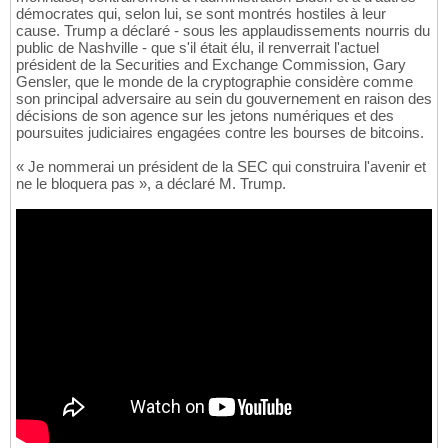
démocrates qui, selon lui, se sont montrés hostiles à leur
cause. Trump a déclaré - sous les applaudissements nourris du
public de Nashville - que s'il était élu, il renverrait l'actuel
président de la Securities and Exchange Commission, Gary
Gensler, que le monde de la cryptographie considère comme
son principal adversaire au sein du gouvernement en raison des
décisions de son agence sur les jetons numériques et des
poursuites judiciaires engagées contre les bourses de bitcoins.
« Je nommerai un président de la SEC qui construira l'avenir et
ne le bloquera pas », a déclaré M. Trump.