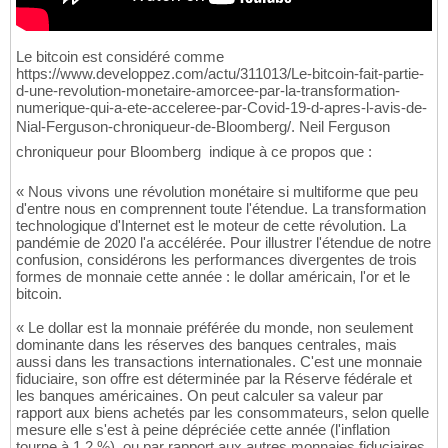
Le bitcoin est considéré comme
https://www.developpez.com/actu/311013/Le-bitcoin-fait-partie-
d-une-revolution-monetaire-amorcee-par-la-transformation-
numerique-qui-a-ete-acceleree-par-Covid-19-d-apres-l-avis-de-
Nial-Ferguson-chroniqueur-de-Bloomberg/. Neil Ferguson 
chroniqueur pour Bloomberg  indique à ce propos que :
« Nous vivons une révolution monétaire si multiforme que peu
d'entre nous en comprennent toute l'étendue. La transformation
technologique d'Internet est le moteur de cette révolution. La
pandémie de 2020 l'a accélérée. Pour illustrer l'étendue de notre
confusion, considérons les performances divergentes de trois
formes de monnaie cette année : le dollar américain, l'or et le
bitcoin.
« Le dollar est la monnaie préférée du monde, non seulement
dominante dans les réserves des banques centrales, mais
aussi dans les transactions internationales. C'est une monnaie
fiduciaire, son offre est déterminée par la Réserve fédérale et
les banques américaines. On peut calculer sa valeur par
rapport aux biens achetés par les consommateurs, selon quelle
mesure elle s'est à peine dépréciée cette année (l'inflation
tourne à 1,2 %), ou par rapport aux autres monnaies fiduciaires.