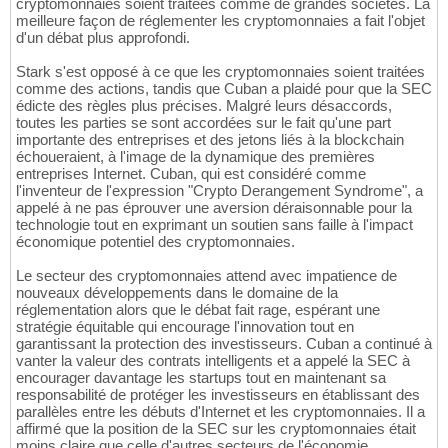
cryptomonnaies soient traitées comme de grandes sociétés. La
meilleure façon de réglementer les cryptomonnaies a fait l'objet
d'un débat plus approfondi.
Stark s'est opposé à ce que les cryptomonnaies soient traitées
comme des actions, tandis que Cuban a plaidé pour que la SEC
édicte des règles plus précises. Malgré leurs désaccords,
toutes les parties se sont accordées sur le fait qu'une part
importante des entreprises et des jetons liés à la blockchain
échoueraient, à l'image de la dynamique des premières
entreprises Internet. Cuban, qui est considéré comme
l'inventeur de l'expression "Crypto Derangement Syndrome", a
appelé à ne pas éprouver une aversion déraisonnable pour la
technologie tout en exprimant un soutien sans faille à l'impact
économique potentiel des cryptomonnaies.
Le secteur des cryptomonnaies attend avec impatience de
nouveaux développements dans le domaine de la
réglementation alors que le débat fait rage, espérant une
stratégie équitable qui encourage l'innovation tout en
garantissant la protection des investisseurs. Cuban a continué à
vanter la valeur des contrats intelligents et a appelé la SEC à
encourager davantage les startups tout en maintenant sa
responsabilité de protéger les investisseurs en établissant des
parallèles entre les débuts d'Internet et les cryptomonnaies. Il a
affirmé que la position de la SEC sur les cryptomonnaies était
moins claire que celle d'autres secteurs de l'économie.