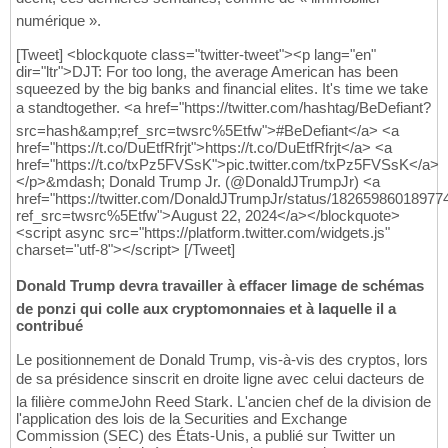
numérique ».
[Tweet] <blockquote class="twitter-tweet"><p lang="en"
dir="ltr">DJT: For too long, the average American has been
squeezed by the big banks and financial elites. It's time we take
a standtogether. <a href="https://twitter.com/hashtag/BeDefiant?
src=hash&amp;ref_src=twsrc%5Etfw">#BeDefiant</a> <a
href="https://t.co/DuEtfRfrjt">https://t.co/DuEtfRfrjt</a> <a
href="https://t.co/txPz5FVSsK">pic.twitter.com/txPz5FVSsK</a>
</p>&mdash; Donald Trump Jr. (@DonaldJTrumpJr) <a
href="https://twitter.com/DonaldJTrumpJr/status/1826598601897
ref_src=twsrc%5Etfw">August 22, 2024</a></blockquote>
<script async src="https://platform.twitter.com/widgets.js"
charset="utf-8"></script> [/Tweet]
Donald Trump devra travailler à effacer limage de schémas
de ponzi qui colle aux cryptomonnaies et à laquelle il a
contribué
Le positionnement de Donald Trump, vis-à-vis des cryptos, lors
de sa présidence sinscrit en droite ligne avec celui dacteurs de
la filière commeJohn Reed Stark. L'ancien chef de la division de
l'application des lois de la Securities and Exchange
Commission (SEC) des États-Unis, a publié sur Twitter un