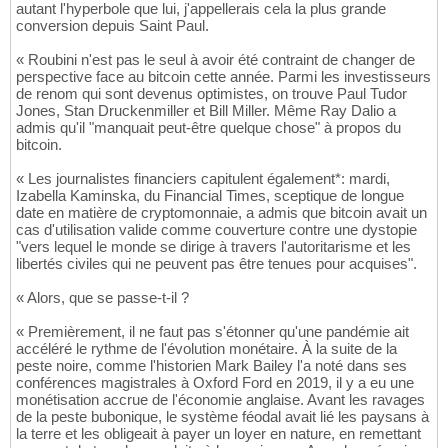
autant l'hyperbole que lui, j'appellerais cela la plus grande
conversion depuis Saint Paul.
« Roubini n'est pas le seul à avoir été contraint de changer de
perspective face au bitcoin cette année. Parmi les investisseurs
de renom qui sont devenus optimistes, on trouve Paul Tudor
Jones, Stan Druckenmiller et Bill Miller. Même Ray Dalio a
admis qu'il "manquait peut-être quelque chose" à propos du
bitcoin.
« Les journalistes financiers capitulent également*: mardi,
Izabella Kaminska, du Financial Times, sceptique de longue
date en matière de cryptomonnaie, a admis que bitcoin avait un
cas d'utilisation valide comme couverture contre une dystopie
"vers lequel le monde se dirige à travers l'autoritarisme et les
libertés civiles qui ne peuvent pas être tenues pour acquises".
« Alors, que se passe-t-il ?
« Premièrement, il ne faut pas s'étonner qu'une pandémie ait
accéléré le rythme de l'évolution monétaire. À la suite de la
peste noire, comme l'historien Mark Bailey l'a noté dans ses
conférences magistrales à Oxford Ford en 2019, il y a eu une
monétisation accrue de l'économie anglaise. Avant les ravages
de la peste bubonique, le système féodal avait lié les paysans à
la terre et les obligeait à payer un loyer en nature, en remettant