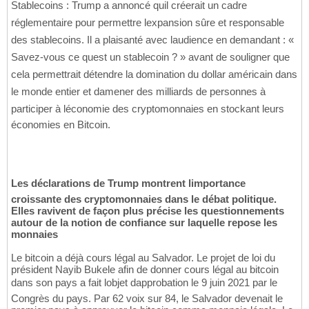
Stablecoins : Trump a annoncé quil créerait un cadre
réglementaire pour permettre lexpansion sûre et responsable
des stablecoins. Il a plaisanté avec laudience en demandant : «
Savez-vous ce quest un stablecoin ? » avant de souligner que
cela permettrait détendre la domination du dollar américain dans
le monde entier et damener des milliards de personnes à
participer à léconomie des cryptomonnaies en stockant leurs
économies en Bitcoin.
Les déclarations de Trump montrent limportance
croissante des cryptomonnaies dans le débat politique.
Elles ravivent de façon plus précise les questionnements
autour de la notion de confiance sur laquelle repose les
monnaies
Le bitcoin a déjà cours légal au Salvador. Le projet de loi du
président Nayib Bukele afin de donner cours légal au bitcoin
dans son pays a fait lobjet dapprobation le 9 juin 2021 par le
Congrès du pays. Par 62 voix sur 84, le Salvador devenait le