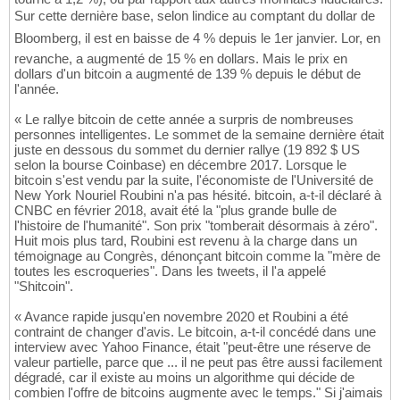
Sur cette dernière base, selon lindice au comptant du dollar de
Bloomberg, il est en baisse de 4 % depuis le 1er janvier. Lor, en
revanche, a augmenté de 15 % en dollars. Mais le prix en
dollars d'un bitcoin a augmenté de 139 % depuis le début de
l'année.
« Le rallye bitcoin de cette année a surpris de nombreuses
personnes intelligentes. Le sommet de la semaine dernière était
juste en dessous du sommet du dernier rallye (19 892 $ US
selon la bourse Coinbase) en décembre 2017. Lorsque le
bitcoin s'est vendu par la suite, l'économiste de l'Université de
New York Nouriel Roubini n'a pas hésité. bitcoin, a-t-il déclaré à
CNBC en février 2018, avait été la "plus grande bulle de
l'histoire de l'humanité". Son prix "tomberait désormais à zéro".
Huit mois plus tard, Roubini est revenu à la charge dans un
témoignage au Congrès, dénonçant bitcoin comme la "mère de
toutes les escroqueries". Dans les tweets, il l'a appelé
"Shitcoin".
« Avance rapide jusqu'en novembre 2020 et Roubini a été
contraint de changer d'avis. Le bitcoin, a-t-il concédé dans une
interview avec Yahoo Finance, était "peut-être une réserve de
valeur partielle, parce que ... il ne peut pas être aussi facilement
dégradé, car il existe au moins un algorithme qui décide de
combien l'offre de bitcoins augmente avec le temps." Si j'aimais