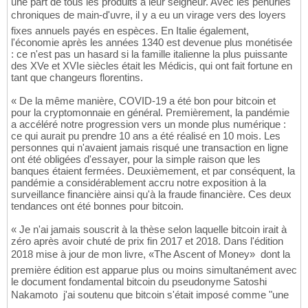
une part de tous les produits à leur seigneur. Avec les pénuries
chroniques de main-d'uvre, il y a eu un virage vers des loyers
fixes annuels payés en espèces. En Italie également,
l'économie après les années 1340 est devenue plus monétisée
: ce n'est pas un hasard si la famille italienne la plus puissante
des XVe et XVIe siècles était les Médicis, qui ont fait fortune en
tant que changeurs florentins.
« De la même manière, COVID-19 a été bon pour bitcoin et
pour la cryptomonnaie en général. Premièrement, la pandémie
a accéléré notre progression vers un monde plus numérique :
ce qui aurait pu prendre 10 ans a été réalisé en 10 mois. Les
personnes qui n'avaient jamais risqué une transaction en ligne
ont été obligées d'essayer, pour la simple raison que les
banques étaient fermées. Deuxièmement, et par conséquent, la
pandémie a considérablement accru notre exposition à la
surveillance financière ainsi qu'à la fraude financière. Ces deux
tendances ont été bonnes pour bitcoin.
« Je n'ai jamais souscrit à la thèse selon laquelle bitcoin irait à
zéro après avoir chuté de prix fin 2017 et 2018. Dans l'édition
2018 mise à jour de mon livre, «The Ascent of Money»  dont la
première édition est apparue plus ou moins simultanément avec
le document fondamental bitcoin du pseudonyme Satoshi
Nakamoto  j'ai soutenu que bitcoin s'était imposé comme "une