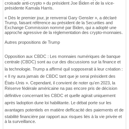
croisade anti-crypto » du président Joe Biden et de la vice-
présidente Kamala Harris.
« Dès le premier jour, je renverrai Gary Gensler », a déclaré
Trump, faisant référence au président de la Securities and
Exchange Commission nommé par Biden, qui a adopté une
approche agressive de la réglementation des crypto-monnaies.
Autres propositions de Trump
Opposition aux CBDC : Les monnaies numériques de banque
centrale (CBDC) sont au cur des discussions sur la finance et
la technologie. Trump a affirmé quil sopposerait à leur création :
« Il ny aura jamais de CBDC tant que je serai président des
États-Unis ». Cependant, il convient de noter qu'en 2023, la
Réserve fédérale américaine na pas encore pris de décision
définitive concernant les CBDC et quelle agirait uniquement
après ladoption dune loi habilitante. Le débat porte sur les
avantages potentiels en matière defficacité des paiements et de
stabilité financière par rapport aux risques liés à la vie privée et
à la surveillance.