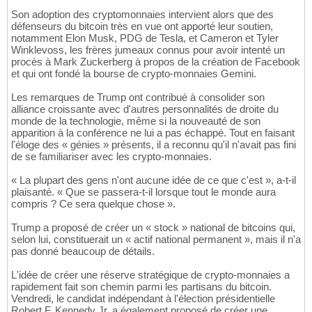
Son adoption des cryptomonnaies intervient alors que des
défenseurs du bitcoin très en vue ont apporté leur soutien,
notamment Elon Musk, PDG de Tesla, et Cameron et Tyler
Winklevoss, les frères jumeaux connus pour avoir intenté un
procès à Mark Zuckerberg à propos de la création de Facebook
et qui ont fondé la bourse de crypto-monnaies Gemini.
Les remarques de Trump ont contribué à consolider son
alliance croissante avec d'autres personnalités de droite du
monde de la technologie, même si la nouveauté de son
apparition à la conférence ne lui a pas échappé. Tout en faisant
l'éloge des « génies » présents, il a reconnu qu'il n'avait pas fini
de se familiariser avec les crypto-monnaies.
« La plupart des gens n'ont aucune idée de ce que c'est », a-t-il
plaisanté. « Que se passera-t-il lorsque tout le monde aura
compris ? Ce sera quelque chose ».
Trump a proposé de créer un « stock » national de bitcoins qui,
selon lui, constituerait un « actif national permanent », mais il n'a
pas donné beaucoup de détails.
L'idée de créer une réserve stratégique de crypto-monnaies a
rapidement fait son chemin parmi les partisans du bitcoin.
Vendredi, le candidat indépendant à l'élection présidentielle
Robert F. Kennedy Jr. a également proposé de créer une