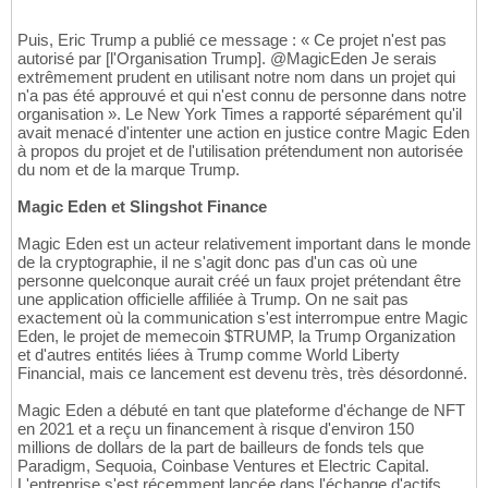
Puis, Eric Trump a publié ce message : « Ce projet n'est pas
autorisé par [l'Organisation Trump]. @MagicEden Je serais
extrêmement prudent en utilisant notre nom dans un projet qui
n'a pas été approuvé et qui n'est connu de personne dans notre
organisation ». Le New York Times a rapporté séparément qu'il
avait menacé d'intenter une action en justice contre Magic Eden
à propos du projet et de l'utilisation prétendument non autorisée
du nom et de la marque Trump.
Magic Eden et Slingshot Finance
Magic Eden est un acteur relativement important dans le monde
de la cryptographie, il ne s'agit donc pas d'un cas où une
personne quelconque aurait créé un faux projet prétendant être
une application officielle affiliée à Trump. On ne sait pas
exactement où la communication s'est interrompue entre Magic
Eden, le projet de memecoin $TRUMP, la Trump Organization
et d'autres entités liées à Trump comme World Liberty
Financial, mais ce lancement est devenu très, très désordonné.
Magic Eden a débuté en tant que plateforme d'échange de NFT
en 2021 et a reçu un financement à risque d'environ 150
millions de dollars de la part de bailleurs de fonds tels que
Paradigm, Sequoia, Coinbase Ventures et Electric Capital.
L'entreprise s'est récemment lancée dans l'échange d'actifs