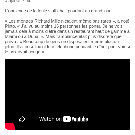
a ajouté Pinto.
L'opulence de la foule s'affichait pourtant au grand jour.
« Les montres Richard Mille n'étaient même pas rares », a noté
Pinto. « J'ai vu au moins 16 personnes les porter. Je ne vois
jamais cela à moins d'être dans un restaurant haut de gamme à
Miami ou à Dubaï ». Mais l'ambiance était plus discrète que
prévu : « Beaucoup de gens ne disposaient même plus du
jeton. Ils consultaient leur téléphone pendant le dîner pour voir si
le prix avait bougé ».