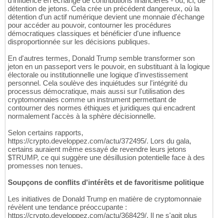
d'influence en échange de contributions financières - ou, ici, de
détention de jetons. Cela crée un précédent dangereux, où la
détention d'un actif numérique devient une monnaie d'échange
pour accéder au pouvoir, contourner les procédures
démocratiques classiques et bénéficier d'une influence
disproportionnée sur les décisions publiques.
En d'autres termes, Donald Trump semble transformer son
jeton en un passeport vers le pouvoir, en substituant à la logique
électorale ou institutionnelle une logique d'investissement
personnel. Cela soulève des inquiétudes sur l'intégrité du
processus démocratique, mais aussi sur l'utilisation des
cryptomonnaies comme un instrument permettant de
contourner des normes éthiques et juridiques qui encadrent
normalement l'accès à la sphère décisionnelle.
Selon certains rapports,
https://crypto.developpez.com/actu/372495/. Lors du gala,
certains auraient même essayé de revendre leurs jetons
$TRUMP, ce qui suggère une désillusion potentielle face à des
promesses non tenues.
Soupçons de conflits d'intérêts et de favoritisme politique
Les initiatives de Donald Trump en matière de cryptomonnaie
révèlent une tendance préoccupante :
https://crypto.developpez.com/actu/368429/. Il ne s'agit plus