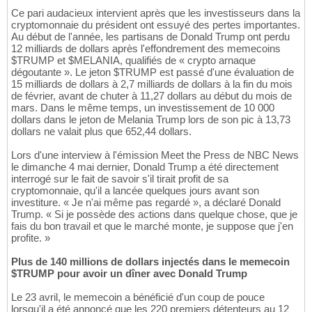
Ce pari audacieux intervient après que les investisseurs dans la
cryptomonnaie du président ont essuyé des pertes importantes.
Au début de l'année, les partisans de Donald Trump ont perdu
12 milliards de dollars après l'effondrement des memecoins
$TRUMP et $MELANIA, qualifiés de « crypto arnaque
dégoutante ». Le jeton $TRUMP est passé d'une évaluation de
15 milliards de dollars à 2,7 milliards de dollars à la fin du mois
de février, avant de chuter à 11,27 dollars au début du mois de
mars. Dans le même temps, un investissement de 10 000
dollars dans le jeton de Melania Trump lors de son pic à 13,73
dollars ne valait plus que 652,44 dollars.
Lors d'une interview à l'émission Meet the Press de NBC News
le dimanche 4 mai dernier, Donald Trump a été directement
interrogé sur le fait de savoir s'il tirait profit de sa
cryptomonnaie, qu'il a lancée quelques jours avant son
investiture. « Je n'ai même pas regardé », a déclaré Donald
Trump. « Si je possède des actions dans quelque chose, que je
fais du bon travail et que le marché monte, je suppose que j'en
profite. »
Plus de 140 millions de dollars injectés dans le memecoin
$TRUMP pour avoir un dîner avec Donald Trump
Le 23 avril, le memecoin a bénéficié d'un coup de pouce
lorsqu'il a été annoncé que les 220 premiers détenteurs au 12