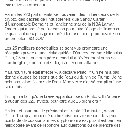
exclusive au monde ».
Parmi les 220 participants se trouvaient des influenceurs de la
crypto, des cadres de l'industrie tels que Sandy Carter
d'Unstoppable Domains et l'ancienne star de la NBA Lamar
Odom, qui a profité de l'occasion pour faire l'éloge de Trump en
le qualifiant de « plus grand président » et pour promouvoir son
propre jeton, $ODOM.
Les 25 meilleurs portefeuilles se sont vus promettre une
réception privée et une visite guidée. D'autres, comme Nicholas
Pinto, 25 ans, que son père a conduit à l'événement dans sa
Lamborghini, sont repartis déçus et encore affamés.
« La nourriture était infecte », a déclaré Pinto. « On ne m'a pas
donné d'autres boissons que de l'eau ou du vin de Trump. Je ne
bois pas, alors j'ai pris de l'eau. Mon verre n'a été rempli qu'une
seule fois ».
Trump n'a fait qu'une brève apparition, selon Pinto. « Il n'a parlé
à aucun des 220 invités, peut-être aux 25 premiers ».
En tout et pour tout, le président est resté 23 minutes, selon
Pinto. Trump a prononcé un bref discours reprenant de vieux
points de discussion sur les cryptomonnaies, puis il est parti en
hélicoptère avant de répondre aux questions ou de prendre des