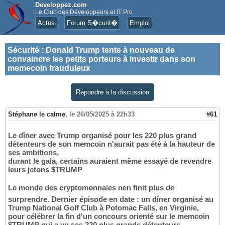
Developpez.com
Le Club des Développeurs et IT Pro
Actus
Forum S�curit�
Emploi
Sécurité
:
Donald Trump tente à nouveau de
convaincre les petits porteurs à investir dans son
memecoin frauduleux
Répondre à la discussion
Stéphane le calme
,
le 26/05/2025 à 22h33
#61
Le dîner avec Trump organisé pour les 220 plus grand
détenteurs de son memcoin n'aurait pas été à la hauteur de
ses ambitions,
durant le gala, certains auraient même essayé de revendre
leurs jetons $TRUMP
Le monde des cryptomonnaies nen finit plus de
surprendre. Dernier épisode en date : un dîner organisé au
Trump National Golf Club à Potomac Falls, en Virginie,
pour célébrer la fin d'un concours orienté sur le memcoin
$TRUMP qui a vu ses 220 plus grands détenteurs,