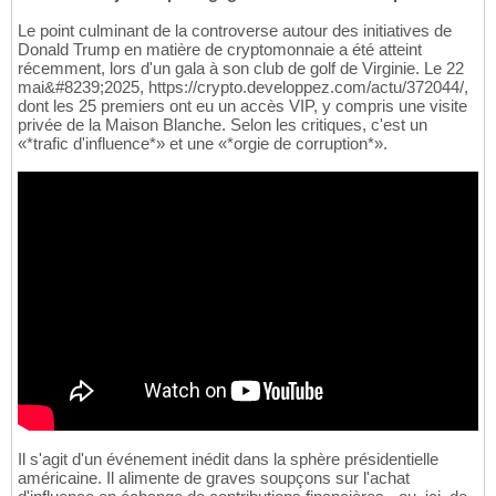
Le point culminant de la controverse autour des initiatives de
Donald Trump en matière de cryptomonnaie a été atteint
récemment, lors d'un gala à son club de golf de Virginie. Le 22
mai&#8239;2025, https://crypto.developpez.com/actu/372044/,
dont les 25 premiers ont eu un accès VIP, y compris une visite
privée de la Maison Blanche. Selon les critiques, c'est un
«*trafic d'influence*» et une «*orgie de corruption*».
Il s'agit d'un événement inédit dans la sphère présidentielle
américaine. Il alimente de graves soupçons sur l'achat