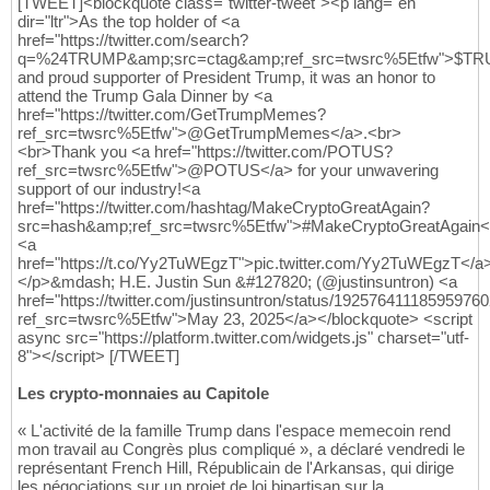
[TWEET]<blockquote class="twitter-tweet"><p lang="en"
dir="ltr">As the top holder of <a
href="https://twitter.com/search?
q=%24TRUMP&amp;src=ctag&amp;ref_src=twsrc%5Etfw">$T
and proud supporter of President Trump, it was an honor to
attend the Trump Gala Dinner by <a
href="https://twitter.com/GetTrumpMemes?
ref_src=twsrc%5Etfw">@GetTrumpMemes</a>.<br>
<br>Thank you <a href="https://twitter.com/POTUS?
ref_src=twsrc%5Etfw">@POTUS</a> for your unwavering
support of our industry!<a
href="https://twitter.com/hashtag/MakeCryptoGreatAgain?
src=hash&amp;ref_src=twsrc%5Etfw">#MakeCryptoGreatAgain<
<a
href="https://t.co/Yy2TuWEgzT">pic.twitter.com/Yy2TuWEgzT</a
</p>&mdash; H.E. Justin Sun &#127820; (@justinsuntron) <a
href="https://twitter.com/justinsuntron/status/19257641118595976
ref_src=twsrc%5Etfw">May 23, 2025</a></blockquote> <script
async src="https://platform.twitter.com/widgets.js" charset="utf-
8"></script> [/TWEET]
Les crypto-monnaies au Capitole
« L'activité de la famille Trump dans l'espace memecoin rend
mon travail au Congrès plus compliqué », a déclaré vendredi le
représentant French Hill, Républicain de l'Arkansas, qui dirige
les négociations sur un projet de loi bipartisan sur la