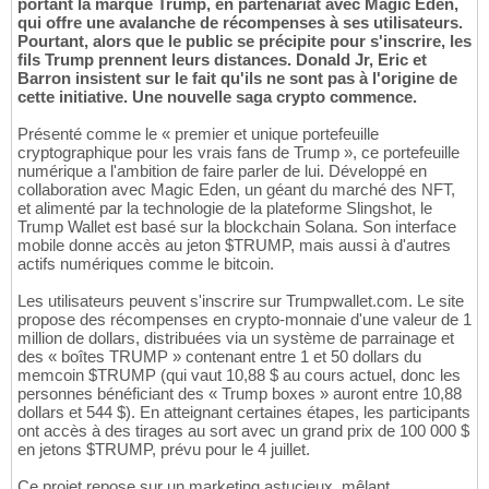
portant la marque Trump, en partenariat avec Magic Eden,
qui offre une avalanche de récompenses à ses utilisateurs.
Pourtant, alors que le public se précipite pour s'inscrire, les
fils Trump prennent leurs distances. Donald Jr, Eric et
Barron insistent sur le fait qu'ils ne sont pas à l'origine de
cette initiative. Une nouvelle saga crypto commence.
Présenté comme le « premier et unique portefeuille
cryptographique pour les vrais fans de Trump », ce portefeuille
numérique a l'ambition de faire parler de lui. Développé en
collaboration avec Magic Eden, un géant du marché des NFT,
et alimenté par la technologie de la plateforme Slingshot, le
Trump Wallet est basé sur la blockchain Solana. Son interface
mobile donne accès au jeton $TRUMP, mais aussi à d'autres
actifs numériques comme le bitcoin.
Les utilisateurs peuvent s'inscrire sur Trumpwallet.com. Le site
propose des récompenses en crypto-monnaie d'une valeur de 1
million de dollars, distribuées via un système de parrainage et
des « boîtes TRUMP » contenant entre 1 et 50 dollars du
memcoin $TRUMP (qui vaut 10,88 $ au cours actuel, donc les
personnes bénéficiant des « Trump boxes » auront entre 10,88
dollars et 544 $). En atteignant certaines étapes, les participants
ont accès à des tirages au sort avec un grand prix de 100 000 $
en jetons $TRUMP, prévu pour le 4 juillet.
Ce projet repose sur un marketing astucieux, mêlant