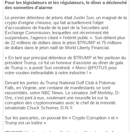
Pour les législateurs et les régulateurs, le dîner a déclenché
des sonnettes d'alarme
Le premier détenteur de jetons était Justin Sun, un magnat de la
crypto d'origine chinoise, qui fait actuellement l'objet
d'accusations de fraude de la part de la Securities and
Exchange Commission, lesquelles ont récemment été
suspendues, l'agence citant « l'intérêt public ». Sun détient plus
de 22 millions de dollars dans le jeton $TRUMP et 75 millions
de dollars dans le jeton natif de World Liberty Financial.
« En tant que principal détenteur de $TRUMP et fier partisan du
président Trump, ce fut un honneur d'assister au dîner de gala
de Trump », a posté Sun vendredi. « Merci @POTUS pour
votre soutien inébranlable à notre industrie ! »
Devant les portes du Trump National Golf Club à Potomac
Falls, en Virginie, une centaine de manifestants se sont
rassemblés, selon NBC News. Le sénateur Jeff Merkley, D-
Ore, s'est joint à eux, soutenant une nouvelle loi sur la
corruption des cryptomonnaies avec le chef de la minorité
sénatoriale Chuck Schumer, D-N.Y.
Sur les pancartes, on pouvait lire « Crypto Corruption » et «
Trump est un traître ».