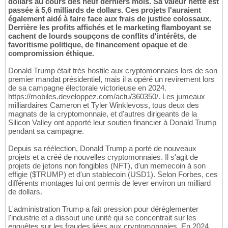
dollars au cours des neuf derniers mois. Sa valeur nette est
passée à 5,6 milliards de dollars. Ces projets l'auraient
également aidé à faire face aux frais de justice colossaux.
Derrière les profits affichés et le marketing flamboyant se
cachent de lourds soupçons de conflits d'intérêts, de
favoritisme politique, de financement opaque et de
compromission éthique.
Donald Trump était très hostile aux cryptomonnaies lors de son
premier mandat présidentiel, mais il a opéré un revirement lors
de sa campagne électorale victorieuse en 2024.
https://mobiles.developpez.com/actu/360350/. Les jumeaux
milliardaires Cameron et Tyler Winklevoss, tous deux des
magnats de la cryptomonnaie, et d'autres dirigeants de la
Silicon Valley ont apporté leur soutien financier à Donald Trump
pendant sa campagne.
Depuis sa réélection, Donald Trump a porté de nouveaux
projets et a créé de nouvelles cryptomonnaies. Il s'agit de
projets de jetons non fongibles (NFT), d'un memecoin à son
effigie ($TRUMP) et d'un stablecoin (USD1). Selon Forbes, ces
différents montages lui ont permis de lever environ un milliard
de dollars.
L'administration Trump a fait pression pour déréglementer
l'industrie et a dissout une unité qui se concentrait sur les
enquêtes sur les fraudes liées aux cryptomonnaies. En 2024,