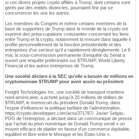
si ces divers projets crypto affiliés à Trump, dont certains sont
gérés par des entités distinctes, pourraient finir par se
concurrencer les uns les autres.
Les membres du Congrès et même certains membres de la
base de supporters de Trump dans le monde de la crypto ont
exprimé des préoccupations croissantes concernant les liens
entre Trump et la crypto, notamment la mesure dans laquelle il
profite personnellement de la fonction présidentielle et des
entreprises d'un secteur qu'il a rapidement déréglementé. Le 6
mai, la sous-commission permanente d'enquête du Sénat a
ouvert une enquête préliminaire sur $TRUMP, World Liberty
Financial et les autres entreprises de Trump.
Une société déclare à la SEC qu'elle a besoin de millions en
cryptomonnaie $TRUMP pour avoir accès au président
Freight Technologies Inc, une société de transport maritime
nord-américaine, a acheté jusqu'à 20 millions de dollars de
$TRUMP, le memecoin du président Donald Trump, dans
l'espoir d'influencer la politique tarifaire de l'administration,
https://crypto.developpez.com/actu/371787/. Javier Selgas,
PDG de l'entreprise, a déclaré dans un communiqué de presse
que l'achat du jeton numérique de Donald Trump serait « un
moyen efficace de plaider en faveur d'un commerce équitable,
équilibré et libre entre le Mexique et les États-Unis ».