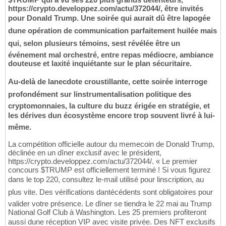
https://crypto.developpez.com/actu/372044/, être invités
pour Donald Trump. Une soirée qui aurait dû être lapogée
dune opération de communication parfaitement huilée mais
qui, selon plusieurs témoins, sest révélée être un
événement mal orchestré, entre repas médiocre, ambiance
douteuse et laxité inquiétante sur le plan sécuritaire.
Au-delà de lanecdote croustillante, cette soirée interroge
profondément sur linstrumentalisation politique des
cryptomonnaies, la culture du buzz érigée en stratégie, et
les dérives dun écosystème encore trop souvent livré à lui-
même.
La compétition officielle autour du memecoin de Donald Trump,
déclinée en un dîner exclusif avec le président,
https://crypto.developpez.com/actu/372044/. « Le premier
concours $TRUMP est officiellement terminé ! Si vous figurez
dans le top 220, consultez le-mail utilisé pour linscription, au
plus vite. Des vérifications dantécédents sont obligatoires pour
valider votre présence. Le dîner se tiendra le 22 mai au Trump
National Golf Club à Washington. Les 25 premiers profiteront
aussi dune réception VIP avec visite privée. Des NFT exclusifs