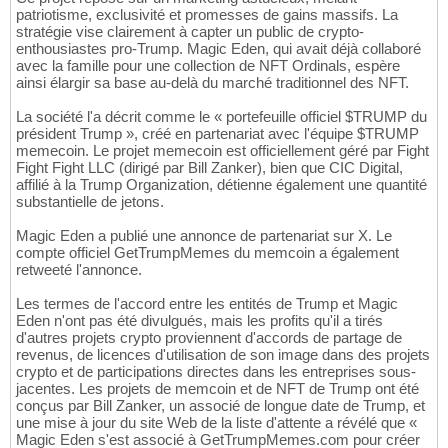
patriotisme, exclusivité et promesses de gains massifs. La
stratégie vise clairement à capter un public de crypto-
enthousiastes pro-Trump. Magic Eden, qui avait déjà collaboré
avec la famille pour une collection de NFT Ordinals, espère
ainsi élargir sa base au-delà du marché traditionnel des NFT.
La société l'a décrit comme le « portefeuille officiel $TRUMP du
président Trump », créé en partenariat avec l'équipe $TRUMP
memecoin. Le projet memecoin est officiellement géré par Fight
Fight Fight LLC (dirigé par Bill Zanker), bien que CIC Digital,
affilié à la Trump Organization, détienne également une quantité
substantielle de jetons.
Magic Eden a publié une annonce de partenariat sur X. Le
compte officiel GetTrumpMemes du memcoin a également
retweeté l'annonce.
Les termes de l'accord entre les entités de Trump et Magic
Eden n'ont pas été divulgués, mais les profits qu'il a tirés
d'autres projets crypto proviennent d'accords de partage de
revenus, de licences d'utilisation de son image dans des projets
crypto et de participations directes dans les entreprises sous-
jacentes. Les projets de memcoin et de NFT de Trump ont été
conçus par Bill Zanker, un associé de longue date de Trump, et
une mise à jour du site Web de la liste d'attente a révélé que «
Magic Eden s'est associé à GetTrumpMemes.com pour créer