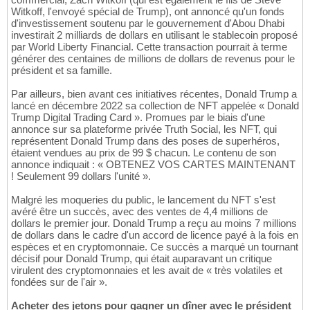
Witkoff, l'envoyé spécial de Trump), ont annoncé qu'un fonds
d'investissement soutenu par le gouvernement d'Abou Dhabi
investirait 2 milliards de dollars en utilisant le stablecoin proposé
par World Liberty Financial. Cette transaction pourrait à terme
générer des centaines de millions de dollars de revenus pour le
président et sa famille.
Par ailleurs, bien avant ces initiatives récentes, Donald Trump a
lancé en décembre 2022 sa collection de NFT appelée « Donald
Trump Digital Trading Card ». Promues par le biais d'une
annonce sur sa plateforme privée Truth Social, les NFT, qui
représentent Donald Trump dans des poses de superhéros,
étaient vendues au prix de 99 $ chacun. Le contenu de son
annonce indiquait : « OBTENEZ VOS CARTES MAINTENANT
! Seulement 99 dollars l'unité ».
Malgré les moqueries du public, le lancement du NFT s'est
avéré être un succès, avec des ventes de 4,4 millions de
dollars le premier jour. Donald Trump a reçu au moins 7 millions
de dollars dans le cadre d'un accord de licence payé à la fois en
espèces et en cryptomonnaie. Ce succès a marqué un tournant
décisif pour Donald Trump, qui était auparavant un critique
virulent des cryptomonnaies et les avait de « très volatiles et
fondées sur de l'air ».
Acheter des jetons pour gagner un dîner avec le président