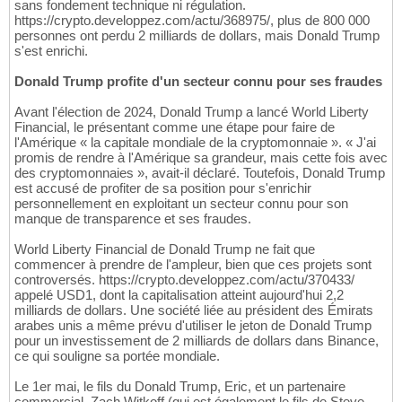
sans fondement technique ni régulation.
https://crypto.developpez.com/actu/368975/, plus de 800 000
personnes ont perdu 2 milliards de dollars, mais Donald Trump
s'est enrichi.
Donald Trump profite d'un secteur connu pour ses fraudes
Avant l'élection de 2024, Donald Trump a lancé World Liberty
Financial, le présentant comme une étape pour faire de
l'Amérique « la capitale mondiale de la cryptomonnaie ». « J'ai
promis de rendre à l'Amérique sa grandeur, mais cette fois avec
des cryptomonnaies », avait-il déclaré. Toutefois, Donald Trump
est accusé de profiter de sa position pour s'enrichir
personnellement en exploitant un secteur connu pour son
manque de transparence et ses fraudes.
World Liberty Financial de Donald Trump ne fait que
commencer à prendre de l'ampleur, bien que ces projets sont
controversés. https://crypto.developpez.com/actu/370433/
appelé USD1, dont la capitalisation atteint aujourd'hui 2,2
milliards de dollars. Une société liée au président des Émirats
arabes unis a même prévu d'utiliser le jeton de Donald Trump
pour un investissement de 2 milliards de dollars dans Binance,
ce qui souligne sa portée mondiale.
Le 1er mai, le fils du Donald Trump, Eric, et un partenaire
commercial, Zach Witkoff (qui est également le fils de Steve