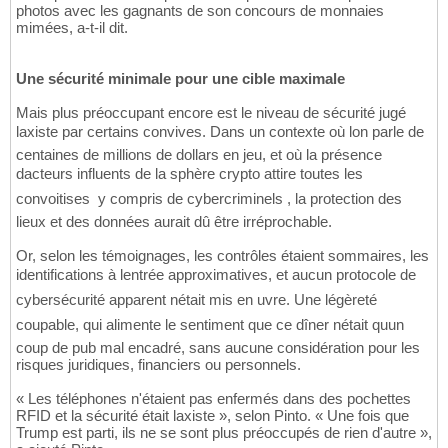
photos avec les gagnants de son concours de monnaies
mimées, a-t-il dit.
Une sécurité minimale pour une cible maximale
Mais plus préoccupant encore est le niveau de sécurité jugé
laxiste par certains convives. Dans un contexte où lon parle de
centaines de millions de dollars en jeu, et où la présence
dacteurs influents de la sphère crypto attire toutes les
convoitises  y compris de cybercriminels , la protection des
lieux et des données aurait dû être irréprochable.
Or, selon les témoignages, les contrôles étaient sommaires, les
identifications à lentrée approximatives, et aucun protocole de
cybersécurité apparent nétait mis en uvre. Une légèreté
coupable, qui alimente le sentiment que ce dîner nétait quun
coup de pub mal encadré, sans aucune considération pour les
risques juridiques, financiers ou personnels.
« Les téléphones n'étaient pas enfermés dans des pochettes
RFID et la sécurité était laxiste », selon Pinto. « Une fois que
Trump est parti, ils ne se sont plus préoccupés de rien d'autre »,