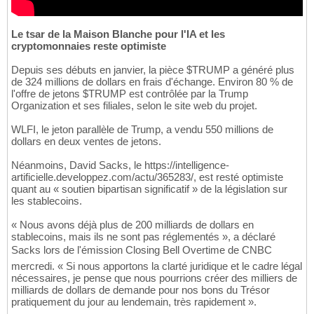
Le tsar de la Maison Blanche pour l'IA et les
cryptomonnaies reste optimiste
Depuis ses débuts en janvier, la pièce $TRUMP a généré plus
de 324 millions de dollars en frais d'échange. Environ 80 % de
l'offre de jetons $TRUMP est contrôlée par la Trump
Organization et ses filiales, selon le site web du projet.
WLFI, le jeton parallèle de Trump, a vendu 550 millions de
dollars en deux ventes de jetons.
Néanmoins, David Sacks, le https://intelligence-
artificielle.developpez.com/actu/365283/, est resté optimiste
quant au « soutien bipartisan significatif » de la législation sur
les stablecoins.
« Nous avons déjà plus de 200 milliards de dollars en
stablecoins, mais ils ne sont pas réglementés », a déclaré
Sacks lors de l'émission Closing Bell Overtime de CNBC
mercredi. « Si nous apportons la clarté juridique et le cadre légal
nécessaires, je pense que nous pourrions créer des milliers de
milliards de dollars de demande pour nos bons du Trésor
pratiquement du jour au lendemain, très rapidement ».