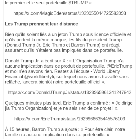
le premier et le seul portefeuille $TRUMP ».
https://x.com/MagicEden/status/1929955044725583993
Les Trump prennent leur distance
Bien qu'ils soient liés à un jeton Trump sous licence officielle et
qu'ils portent la même marque, les fils du président Trump
(Donald Trump Jr, Eric Trump et Barron Trump) ont réagi,
assurant qu'ils n'étaient pas impliqués dans ce portefeuille.
Donald Trump Jr. a écrit sur X : « L'Organisation Trump n'a
aucune implication dans ce produit de portefeuille. @EricTrump
et moi n'en savons rien. Restez à l'écoute - World Liberty
Financial @worldlibertyfi, sur lequel nous avons travaillé sans
relâche, lancera bientôt notre portefeuille officiel ».
https://x.com/DonaldJTrumpJr/status/1929965961341247842
Quelques minutes plus tard, Eric Trump a confirmé : « Je dirige
[la Trump Organization] et je ne sais rien de ce projet ! ».
https://x.com/EricTrump/status/1929966635445576103
À 15 heures, Barron Trump a ajouté : « Pour être clair, notre
famille n'a aucune implication dans ce portefeuille. »