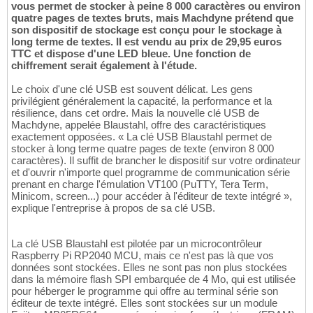
vous permet de stocker à peine 8 000 caractères ou environ
quatre pages de textes bruts, mais Machdyne prétend que
son dispositif de stockage est conçu pour le stockage à
long terme de textes. Il est vendu au prix de 29,95 euros
TTC et dispose d'une LED bleue. Une fonction de
chiffrement serait également à l'étude.
Le choix d'une clé USB est souvent délicat. Les gens
privilégient généralement la capacité, la performance et la
résilience, dans cet ordre. Mais la nouvelle clé USB de
Machdyne, appelée Blaustahl, offre des caractéristiques
exactement opposées. « La clé USB Blaustahl permet de
stocker à long terme quatre pages de texte (environ 8 000
caractères). Il suffit de brancher le dispositif sur votre ordinateur
et d'ouvrir n'importe quel programme de communication série
prenant en charge l'émulation VT100 (PuTTY, Tera Term,
Minicom, screen...) pour accéder à l'éditeur de texte intégré »,
explique l'entreprise à propos de sa clé USB.
La clé USB Blaustahl est pilotée par un microcontrôleur
Raspberry Pi RP2040 MCU, mais ce n'est pas là que vos
données sont stockées. Elles ne sont pas non plus stockées
dans la mémoire flash SPI embarquée de 4 Mo, qui est utilisée
pour héberger le programme qui offre au terminal série son
éditeur de texte intégré. Elles sont stockées sur un module