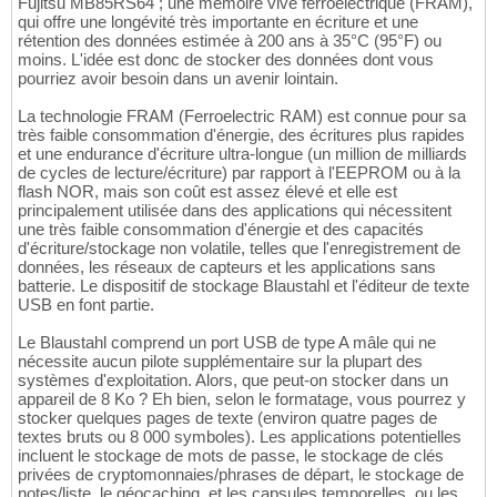
Fujitsu MB85RS64 ; une mémoire vive ferroélectrique (FRAM),
qui offre une longévité très importante en écriture et une
rétention des données estimée à 200 ans à 35°C (95°F) ou
moins. L'idée est donc de stocker des données dont vous
pourriez avoir besoin dans un avenir lointain.
La technologie FRAM (Ferroelectric RAM) est connue pour sa
très faible consommation d'énergie, des écritures plus rapides
et une endurance d'écriture ultra-longue (un million de milliards
de cycles de lecture/écriture) par rapport à l'EEPROM ou à la
flash NOR, mais son coût est assez élevé et elle est
principalement utilisée dans des applications qui nécessitent
une très faible consommation d'énergie et des capacités
d'écriture/stockage non volatile, telles que l'enregistrement de
données, les réseaux de capteurs et les applications sans
batterie. Le dispositif de stockage Blaustahl et l'éditeur de texte
USB en font partie.
Le Blaustahl comprend un port USB de type A mâle qui ne
nécessite aucun pilote supplémentaire sur la plupart des
systèmes d'exploitation. Alors, que peut-on stocker dans un
appareil de 8 Ko ? Eh bien, selon le formatage, vous pourrez y
stocker quelques pages de texte (environ quatre pages de
textes bruts ou 8 000 symboles). Les applications potentielles
incluent le stockage de mots de passe, le stockage de clés
privées de cryptomonnaies/phrases de départ, le stockage de
notes/liste, le géocaching, et les capsules temporelles, ou les