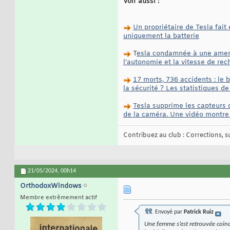
Voir aussi :
Un propriétaire de Tesla fait
uniquement la batterie
T
esla condamnée à une amend
l'autonomie et la vitesse de rec
17 morts, 736 accidents : le b
la sécurité ? Les statistiques d
Tesla supprime les capteurs 
de la caméra. Une vidéo montr
Contribuez au club : Corrections, sug
21/05/2024,
00h14
OrthodoxWindows
Membre extrêmement actif
Envoyé par
Patrick Ruiz
Une femme s’est retrouvée coinc