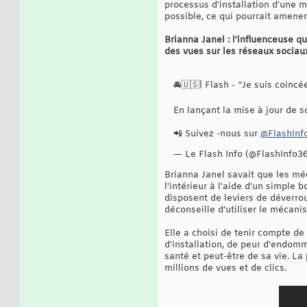
processus d'installation d’une m
possible, ce qui pourrait amener
Brianna Janel : l’influenceuse q
des vues sur les réseaux sociau
🚘🇺🇸| Flash - “Je suis coincé
En lançant la mise à jour de 
📲 Suivez -nous sur
@FlashInf
— Le Flash Info (@FlashInfo3
Brianna Janel savait que les mé
l'intérieur à l'aide d'un simple
disposent de leviers de déverrou
déconseille d’utiliser le mécanis
Elle a choisi de tenir compte de
d'installation, de peur d'endomm
santé et peut-être de sa vie. La
millions de vues et de clics.