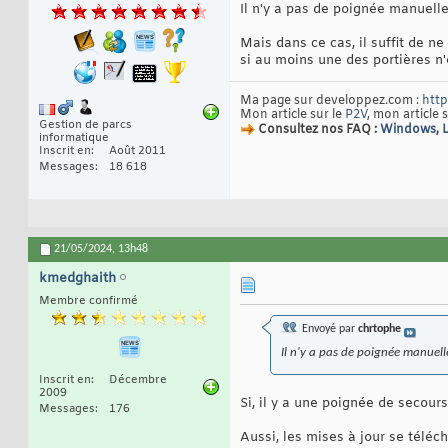
Il n'y a pas de poignée manuelle 
Mais dans ce cas, il suffit de n
si au moins une des portières n'
Ma page sur developpez.com :
http
Mon article sur le
P2V
, mon article 
Gestion de parcs
Consultez nos FAQ :
Windows
,
informatique
Inscrit en
Août 2011
Messages
18 618
21/05/2024,
13h48
kmedghaith
Membre confirmé
Envoyé par
chrtophe
Il n'y a pas de poignée manuelle
Inscrit en
Décembre
2009
Si, il y a une poignée de secour
Messages
176
Aussi, les mises à jour se téléc