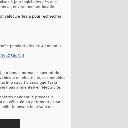
mises à jour logicielles dès que
 dans un environnement hostile.
son véhicule Tesla pour rechercher
fermée pendant près de 40 minutes.
om/DVqZR6e514
t, en temps normal, s'ouvrent de
 véhicule en électricité, ces modèles
te. Elle savait en sus que Tesla
n'est pas alimentée en électricité.
 fenêtres pendant le processus
on du véhicule au détriment de sa
mille followers lui a valu des