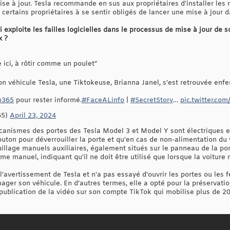
ise à jour. Tesla recommande en sus aux propriétaires d'installer les 
 certains propriétaires à se sentir obligés de lancer une mise à jour
ui exploite les failles logicielles dans le processus de mise à jour de 
x ?
e ici, à rôtir comme un poulet”
son véhicule Tesla, une Tiktokeuse, Brianna Janel, s’est retrouvée en
o365
pour rester informé.
#FaceALinfo
|
#SecretStory
…
pic.twitter.c
65)
April 23, 2024
canismes des portes des Tesla Model 3 et Model Y sont électriques e
 bouton pour déverrouiller la porte et qu’en cas de non-alimentation du
illage manuels auxiliaires, également situés sur le panneau de la por
me manuel, indiquant qu'il ne doit être utilisé que lorsque la voiture 
 l'avertissement de Tesla et n'a pas essayé d'ouvrir les portes ou les
ager son véhicule. En d’autres termes, elle a opté pour la préservati
 publication de la vidéo sur son compte TikTok qui mobilise plus de 20 