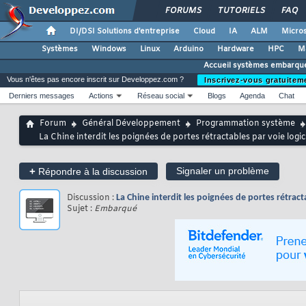
FORUMS
TUTORIELS
FAQ
DI/DSI Solutions d'entreprise
Cloud
IA
ALM
Micros
Systèmes
Windows
Linux
Arduino
Hardware
HPC
M
Accueil systèmes embarqu
Vous n'êtes pas encore inscrit sur Developpez.com ?
Inscrivez-vous gratuitem
Derniers messages
Actions
Réseau social
Blogs
Agenda
Chat
Forum
Général Développement
Programmation système
La Chine interdit les poignées de portes rétractables par voie logic
+
Signaler un problème
Répondre à la discussion
Discussion :
La Chine interdit les poignées de portes rétract
Sujet :
Embarqué