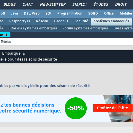
BLOGS
CHAT
NEWSLETTER
EMPLOI
ÉTUDES
DROIT
oft
Java
Dév. Web
EDI
Programmation
SGBD
Office
Mobiles
ac
Raspberry Pi
Réseau
Green IT
Sécurité
Systèmes embarqués
és
Tutoriels systèmes embarqués
Forum systèmes embarqués
Livres sys
ent !
Règles
Embarqué
ielle pour des raisons de sécurité
ables par voie logicielle pour des raisons de sécurité