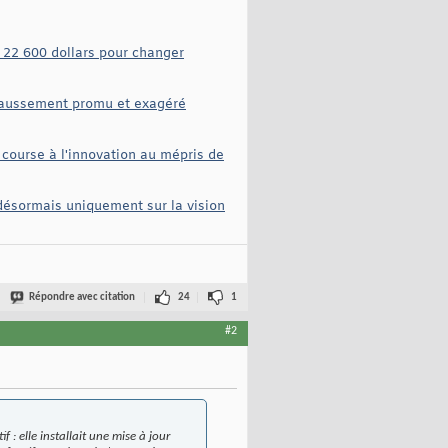
e 22 600 dollars pour changer
faussement promu et exagéré
e course à l'innovation au mépris de
désormais uniquement sur la vision
Répondre avec citation
24
1
#2
: elle installait une mise à jour