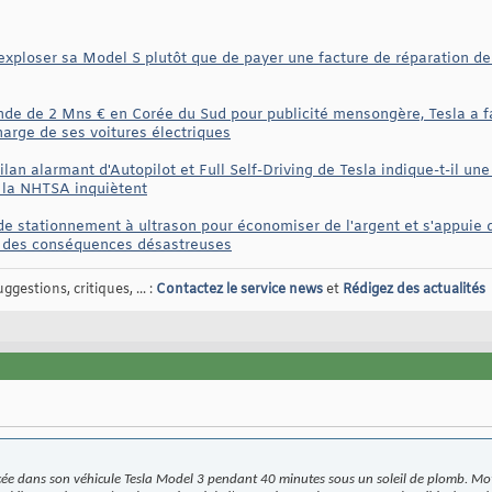
 exploser sa Model S plutôt que de payer une facture de réparation d
e de 2 Mns € en Corée du Sud pour publicité mensongère, Tesla a 
harge de ses voitures électriques
ilan alarmant d'Autopilot et Full Self-Driving de Tesla indique-t-il un
e la NHTSA inquiètent
de stationnement à ultrason pour économiser de l'argent et s'appuie 
e des conséquences désastreuses
gestions, critiques, ... :
Contactez le service news
et
Rédigez des actualités
ée dans son véhicule Tesla Model 3 pendant 40 minutes sous un soleil de plomb. Motif 