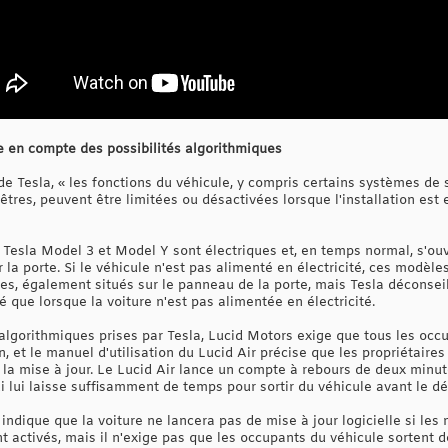
se en compte des possibilités algorithmiques
de Tesla, « les fonctions du véhicule, y compris certains systèmes de s
tres, peuvent être limitées ou désactivées lorsque l'installation est 
esla Model 3 et Model Y sont électriques et, en temps normal, s'ouvre
 la porte. Si le véhicule n'est pas alimenté en électricité, ces modèle
res, également situés sur le panneau de la porte, mais Tesla déconsei
isé que lorsque la voiture n'est pas alimentée en électricité.
algorithmiques prises par Tesla, Lucid Motors exige que tous les occu
, et le manuel d'utilisation du Lucid Air précise que les propriétaires
 la mise à jour. Le Lucid Air lance un compte à rebours de deux minute
ui lui laisse suffisamment de temps pour sortir du véhicule avant le dé
 indique que la voiture ne lancera pas de mise à jour logicielle si l
ctivés, mais il n'exige pas que les occupants du véhicule sortent de