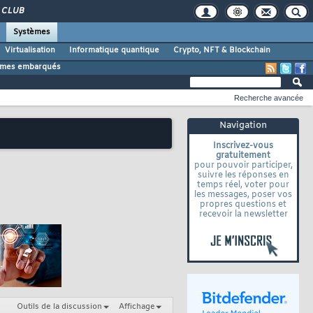
CLUB
Systèmes
Virtualisation
Informatique quantique
Crypto, NFT & Blockchain
tèmes embarqués
Recherche avancée
Navigation
Inscrivez-vous
gratuitement
pour pouvoir participer,
suivre les réponses en
temps réel, voter pour
les messages, poser vos
propres questions et
recevoir la newsletter
Outils de la discussion
Affichage