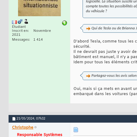
logicielle. La situation suscite 
compte toutes les possibilités 
du véhicule ?
Étudiant
Qui de Tesla ou de Brianna Ja
Inscrit en
Novembre
2021
Messages
1 414
D'abord Tesla, comme tous les c
sécurité.
Il ne devrait pas juste y avoir
bâtiment est manuel, il n'y a pa
Idem pour tous les éléments crit
Partagez-vous les avis selon
Oui, mais si ça mets en avant u
embarqué dans les voitures (parf
21/05/2024,
07h32
Christophe
Responsable Systèmes