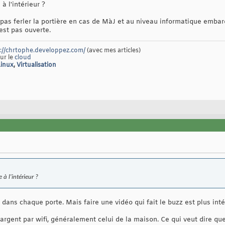
à l'intérieur ?
e pas ferler la portière en cas de MàJ et au niveau informatique embar
est pas ouverte.
://chrtophe.developpez.com/
(avec mes articles)
sur le
cloud
Linux
,
Virtualisation
 à l'intérieur ?
s dans chaque porte. Mais faire une vidéo qui fait le buzz est plus int
hargent par wifi, généralement celui de la maison. Ce qui veut dire q