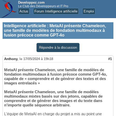
Developpez.com
Le Club des Développeurs et IT Pro
Actus
Forum Intelligence artificielle
Emploi
Intelligence artificielle
:
MetaAI présente Chameleon,
une famille de modèles de fondation multimodaux à
fusion précoce comme GPT-4o
Répondre à la discussion
Anthony
,
le 17/05/2024 à 19h18
#1
MetaAI présente Chameleon, une famille de modèles de
fondation multimodaux à fusion précoce comme GPT-4o,
capable de « comprendre et de générer des textes et des
images entrelacés »
MetaAI présente Chameleon, une famille de modèles
multimodaux mixtes basés sur des jetons, capables de
comprendre et de générer des images et du texte dans
n'importe quelle séquence arbitraire.
L'équipe de MetaAI en charge du projet a mis au point une