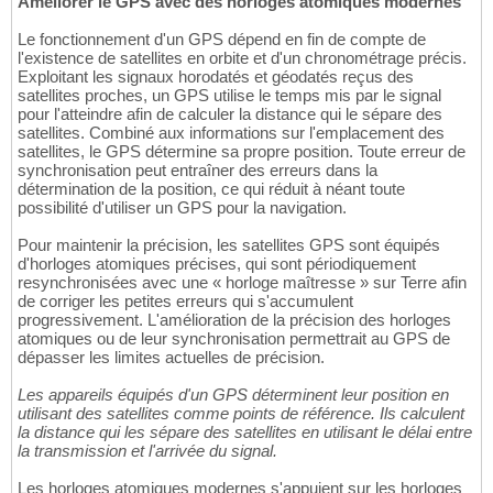
Améliorer le GPS avec des horloges atomiques modernes
Le fonctionnement d'un GPS dépend en fin de compte de
l'existence de satellites en orbite et d'un chronométrage précis.
Exploitant les signaux horodatés et géodatés reçus des
satellites proches, un GPS utilise le temps mis par le signal
pour l'atteindre afin de calculer la distance qui le sépare des
satellites. Combiné aux informations sur l'emplacement des
satellites, le GPS détermine sa propre position. Toute erreur de
synchronisation peut entraîner des erreurs dans la
détermination de la position, ce qui réduit à néant toute
possibilité d'utiliser un GPS pour la navigation.
Pour maintenir la précision, les satellites GPS sont équipés
d'horloges atomiques précises, qui sont périodiquement
resynchronisées avec une « horloge maîtresse » sur Terre afin
de corriger les petites erreurs qui s'accumulent
progressivement. L'amélioration de la précision des horloges
atomiques ou de leur synchronisation permettrait au GPS de
dépasser les limites actuelles de précision.
Les appareils équipés d'un GPS déterminent leur position en
utilisant des satellites comme points de référence. Ils calculent
la distance qui les sépare des satellites en utilisant le délai entre
la transmission et l'arrivée du signal.
Les horloges atomiques modernes s'appuient sur les horloges