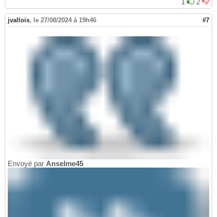
1
2
jvallois
,
le 27/08/2024 à 19h46
#7
Envoyé par
Anselme45