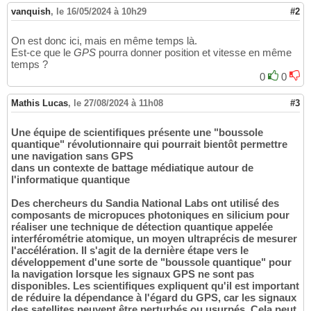
vanquish
,
le 16/05/2024 à 10h29
#2
On est donc ici, mais en même temps là.
Est-ce que le
GPS
pourra donner position et vitesse en même
temps ?
0
0
Mathis Lucas
,
le 27/08/2024 à 11h08
#3
Une équipe de scientifiques présente une "boussole
quantique" révolutionnaire qui pourrait bientôt permettre
une navigation sans GPS
dans un contexte de battage médiatique autour de
l'informatique quantique
Des chercheurs du Sandia National Labs ont utilisé des
composants de micropuces photoniques en silicium pour
réaliser une technique de détection quantique appelée
interférométrie atomique, un moyen ultraprécis de mesurer
l'accélération. Il s'agit de la dernière étape vers le
développement d'une sorte de "boussole quantique" pour
la navigation lorsque les signaux GPS ne sont pas
disponibles. Les scientifiques expliquent qu'il est important
de réduire la dépendance à l'égard du GPS, car les signaux
des satellites peuvent être perturbés ou usurpés. Cela peut