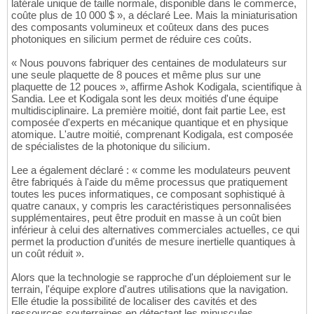
latérale unique de taille normale, disponible dans le commerce,
coûte plus de 10 000 $ », a déclaré Lee. Mais la miniaturisation
des composants volumineux et coûteux dans des puces
photoniques en silicium permet de réduire ces coûts.
« Nous pouvons fabriquer des centaines de modulateurs sur
une seule plaquette de 8 pouces et même plus sur une
plaquette de 12 pouces », affirme Ashok Kodigala, scientifique à
Sandia. Lee et Kodigala sont les deux moitiés d'une équipe
multidisciplinaire. La première moitié, dont fait partie Lee, est
composée d'experts en mécanique quantique et en physique
atomique. L'autre moitié, comprenant Kodigala, est composée
de spécialistes de la photonique du silicium.
Lee a également déclaré : « comme les modulateurs peuvent
être fabriqués à l'aide du même processus que pratiquement
toutes les puces informatiques, ce composant sophistiqué à
quatre canaux, y compris les caractéristiques personnalisées
supplémentaires, peut être produit en masse à un coût bien
inférieur à celui des alternatives commerciales actuelles, ce qui
permet la production d'unités de mesure inertielle quantiques à
un coût réduit ».
Alors que la technologie se rapproche d'un déploiement sur le
terrain, l'équipe explore d'autres utilisations que la navigation.
Elle étudie la possibilité de localiser des cavités et des
ressources souterraines en détectant les minuscules