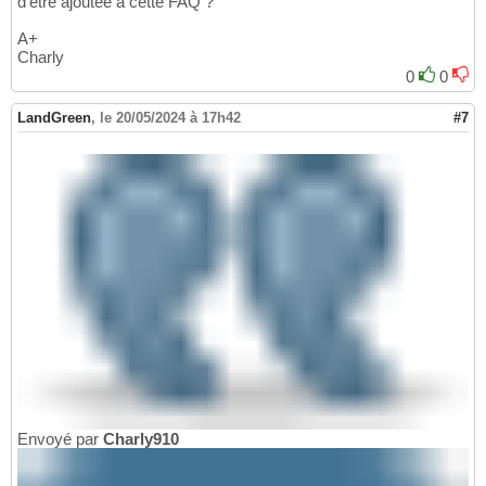
d'être ajoutée à cette FAQ ?
A+
Charly
0
0
LandGreen
,
le 20/05/2024 à 17h42
#7
Envoyé par
Charly910