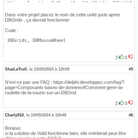
function
 DoMouseWheelUp
(
Shift: TShiftSta
12
end
13
implementation
14
Dans votre projet placez le nom de cette unité juste après
DBGrids , ça devrait fonctionner
15
{ TDBGrid }
16
Code :
17
function
 TDBGrid.DoMouseWheelDown
(
Shift: TSh
18
 DBGrids, DBMouseWheel
  MousePos: TPoint
)
: 
Boolean
19
begin
20
  Result := DataLink.Active;

21
2
0
if
 Result 
then
22
    DataLink.DataSet.MoveBy
(
1
)
23
ShaiLeTroll
end
;

,
le 15/05/2024 à 12h59
#5
24
25
function
 TDBGrid.DoMouseWheelUp
(
Shift: TShif
26
N'est-ce pas une FAQ : https://delphi.developpez.com/faq/?
  MousePos: TPoint
)
: 
Boolean
27
page=Composants-bases-de-donnees#Comment-gerer-la-
begin
28
roulette-de-la-souris-sur-un-DBGrid
  Result := DataLink.Active;

29
if
 Result 
then
30
2
0
    DataLink.DataSet.MoveBy
(
-
1
)
31
end
;

32
Charly910
,
le 19/05/2024 à 10h48
#6
33
end
.
34
Bonjour,
si la solution de Volid fonctionne bien, elle mériterait peut être