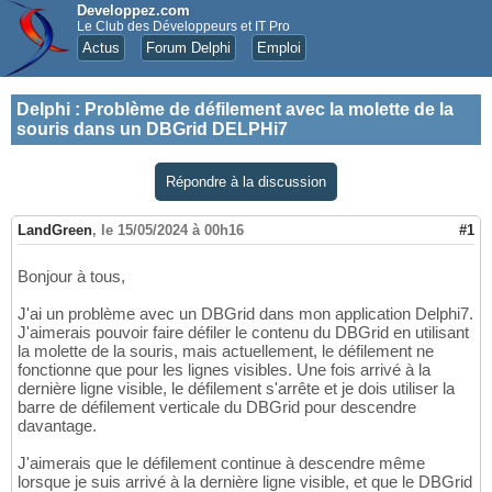
Developpez.com
Le Club des Développeurs et IT Pro
Actus
Forum Delphi
Emploi
Delphi
:
Problème de défilement avec la molette de la
souris dans un DBGrid DELPHi7
Répondre à la discussion
LandGreen
,
le 15/05/2024 à 00h16
#1
Bonjour à tous,
J'ai un problème avec un DBGrid dans mon application Delphi7.
J'aimerais pouvoir faire défiler le contenu du DBGrid en utilisant
la molette de la souris, mais actuellement, le défilement ne
fonctionne que pour les lignes visibles. Une fois arrivé à la
dernière ligne visible, le défilement s'arrête et je dois utiliser la
barre de défilement verticale du DBGrid pour descendre
davantage.
J'aimerais que le défilement continue à descendre même
lorsque je suis arrivé à la dernière ligne visible, et que le DBGrid