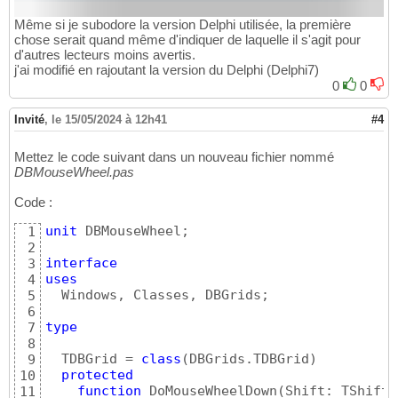
Même si je subodore la version Delphi utilisée, la première
chose serait quand même d'indiquer de laquelle il s'agit pour
d'autres lecteurs moins avertis.
j'ai modifié en rajoutant la version du Delphi (Delphi7)
0
0
Invité
,
le 15/05/2024 à 12h41
#4
Mettez le code suivant dans un nouveau fichier nommé
DBMouseWheel.pas
Code :
unit
 DBMouseWheel;

1
2
interface
3
uses
4
  Windows, Classes, DBGrids;

5
6
type
7
8
  TDBGrid = 
class
(
DBGrids.TDBGrid
)
9
protected
10
function
 DoMouseWheelDown
(
Shift: TShiftS
11