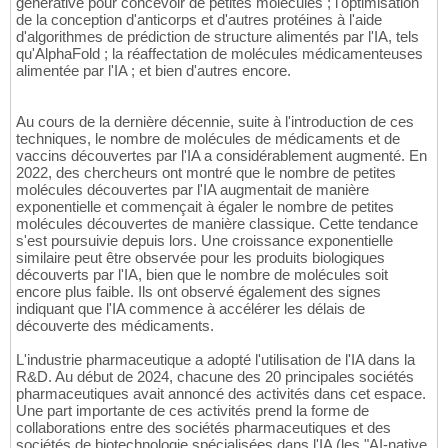
générative pour concevoir de petites molécules ; l'optimisation
de la conception d'anticorps et d'autres protéines à l'aide
d'algorithmes de prédiction de structure alimentés par l'IA, tels
qu'AlphaFold ; la réaffectation de molécules médicamenteuses
alimentée par l'IA ; et bien d'autres encore.
Au cours de la dernière décennie, suite à l'introduction de ces
techniques, le nombre de molécules de médicaments et de
vaccins découvertes par l'IA a considérablement augmenté. En
2022, des chercheurs ont montré que le nombre de petites
molécules découvertes par l'IA augmentait de manière
exponentielle et commençait à égaler le nombre de petites
molécules découvertes de manière classique. Cette tendance
s'est poursuivie depuis lors. Une croissance exponentielle
similaire peut être observée pour les produits biologiques
découverts par l'IA, bien que le nombre de molécules soit
encore plus faible. Ils ont observé également des signes
indiquant que l'IA commence à accélérer les délais de
découverte des médicaments.
L'industrie pharmaceutique a adopté l'utilisation de l'IA dans la
R&D. Au début de 2024, chacune des 20 principales sociétés
pharmaceutiques avait annoncé des activités dans cet espace.
Une part importante de ces activités prend la forme de
collaborations entre des sociétés pharmaceutiques et des
sociétés de biotechnologie spécialisées dans l'IA (les "AI-native