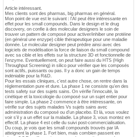
Article intéressant.
Mes clients sont des pharmas, big pharmas en général.
Mon point de vue est le suivant : l'AI peut être intéressante en
effet pour les small compounds. Dans le design et le drug
discovery, on confie à des molecular designers le soin de
trouver un pattern de composé pour activer/inhiber une protéine
(en général une enzype) cible thérapeutique pour une maladie
donnée. Le molecular designer peut prédire ainsi avec des
logiciels de modélisation la force de liaison du small compound
avec sa cible et les effets sur la structure 3D et fonctionnelle de
l'enzyme. Eventuellement, on peut faire aussi du HTS (High
Throughput Screening) in silico pour vérifier que les composés
sont actifs, puissants ou pas. Il y a donc un gain de temps
indéniable pour la R&D.
Pour les essais cliniques, c'est autre chose, on rentre dans la
réglementation pure et dure. La phase 1 ne consiste qu'en des
tests safety sur des sujets sains. On vérifie l'innocuité, la
cinétique et la toxicologie du composé sur un sujet entier pour
faire simple. La phase 2 commence à être intéressante, on
vérifie sur des sujets malades Vs sujets sains avec
administration du composé ou d'un placebo. Et là, vous voulez
voir s'il y a un effet sur la maladie. La phase 3, vous montez en
effectif. La phase 4 est celle du suivi post-commercialisation.
Du coup, je vois que les small compounds trouvés par IA
atteignent la phase 1. Fort bien, mais combien passent en