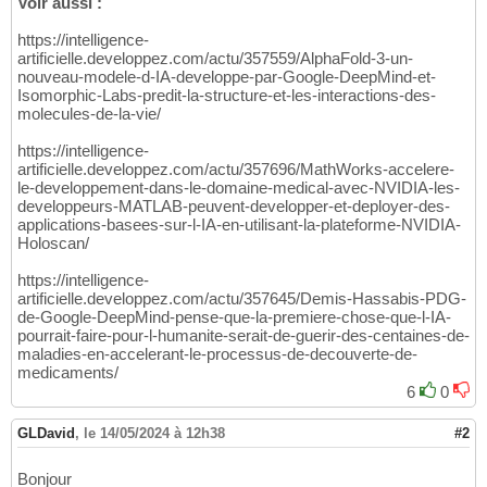
Voir aussi :
https://intelligence-
artificielle.developpez.com/actu/357559/AlphaFold-3-un-
nouveau-modele-d-IA-developpe-par-Google-DeepMind-et-
Isomorphic-Labs-predit-la-structure-et-les-interactions-des-
molecules-de-la-vie/
https://intelligence-
artificielle.developpez.com/actu/357696/MathWorks-accelere-
le-developpement-dans-le-domaine-medical-avec-NVIDIA-les-
developpeurs-MATLAB-peuvent-developper-et-deployer-des-
applications-basees-sur-l-IA-en-utilisant-la-plateforme-NVIDIA-
Holoscan/
https://intelligence-
artificielle.developpez.com/actu/357645/Demis-Hassabis-PDG-
de-Google-DeepMind-pense-que-la-premiere-chose-que-l-IA-
pourrait-faire-pour-l-humanite-serait-de-guerir-des-centaines-de-
maladies-en-accelerant-le-processus-de-decouverte-de-
medicaments/
6
0
GLDavid
,
le 14/05/2024 à 12h38
#2
Bonjour