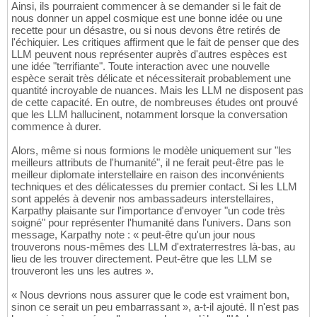
Ainsi, ils pourraient commencer à se demander si le fait de
nous donner un appel cosmique est une bonne idée ou une
recette pour un désastre, ou si nous devons être retirés de
l'échiquier. Les critiques affirment que le fait de penser que des
LLM peuvent nous représenter auprès d'autres espèces est
une idée "terrifiante". Toute interaction avec une nouvelle
espèce serait très délicate et nécessiterait probablement une
quantité incroyable de nuances. Mais les LLM ne disposent pas
de cette capacité. En outre, de nombreuses études ont prouvé
que les LLM hallucinent, notamment lorsque la conversation
commence à durer.
Alors, même si nous formions le modèle uniquement sur "les
meilleurs attributs de l'humanité", il ne ferait peut-être pas le
meilleur diplomate interstellaire en raison des inconvénients
techniques et des délicatesses du premier contact. Si les LLM
sont appelés à devenir nos ambassadeurs interstellaires,
Karpathy plaisante sur l'importance d'envoyer "un code très
soigné" pour représenter l'humanité dans l'univers. Dans son
message, Karpathy note : « peut-être qu'un jour nous
trouverons nous-mêmes des LLM d'extraterrestres là-bas, au
lieu de les trouver directement. Peut-être que les LLM se
trouveront les uns les autres ».
« Nous devrions nous assurer que le code est vraiment bon,
sinon ce serait un peu embarrassant », a-t-il ajouté. Il n'est pas