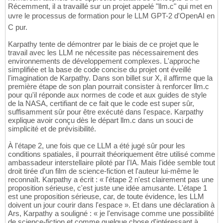
Récemment, il a travaillé sur un projet appelé "llm.c" qui met en
uvre le processus de formation pour le LLM GPT-2 d'OpenAI en
C pur.
Karpathy tente de démontrer par le biais de ce projet que le
travail avec les LLM ne nécessite pas nécessairement des
environnements de développement complexes. L'approche
simplifiée et la base de code concise du projet ont éveillé
l'imagination de Karpathy. Dans son billet sur X, il affirme que la
première étape de son plan pourrait consister à renforcer llm.c
pour qu'il réponde aux normes de code et aux guides de style
de la NASA, certifiant de ce fait que le code est super sûr,
suffisamment sûr pour être exécuté dans l'espace. Karpathy
explique avoir conçu dès le départ llm.c dans un souci de
simplicité et de prévisibilité.
À l'étape 2, une fois que ce LLM a été jugé sûr pour les
conditions spatiales, il pourrait théoriquement être utilisé comme
ambassadeur interstellaire piloté par l'IA. Mais l'idée semble tout
droit tirée d'un film de science-fiction et l'auteur lui-même le
reconnaît. Karpathy a écrit : « l'étape 2 n'est clairement pas une
proposition sérieuse, c'est juste une idée amusante. L'étape 1
est une proposition sérieuse, car, de toute évidence, les LLM
doivent un jour courir dans l'espace ». Et dans une déclaration à
Ars, Karpathy a souligné : « je l'envisage comme une possibilité
de science-fiction et comme quelque chose d'intéressant à