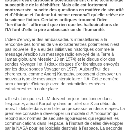
susceptible de le déchiffrer. Mais elle est fortement
controversée, suscite des questions en matière de sécurité
et d'éthique et l'auteur lui-même reconnaît qu'elle relève de
la science-fiction. Certains critiques trouvent l'idée
"terrifiante", affirmant que rien que les hallucinations de
l'IA font d'elle la pire ambassadrice de l'humanité.
L'idée d'envoyer des ambassadeurs interstellaires à la
rencontre des formes de vie extraterrestres potentielles n'est
pas nouvelle. Il y a eu des initiatives historiques comme le
message Arecibo (un message radio envoyé de la Terre à
l'amas globulaire Messier 13 en 1974) et le disque d'or des
sondes Voyager I et II (deux disques d'or identiques envoyés
par les deux sondes Voyager en 1977). Aujourd'hui, des
chercheurs, comme Andrej Karpathy, proposent d'envoyer un
nouveau type de messager interstellaire : l'IA. Cette dernière
sera chargée d'interagir avec de potentielles espèces
extraterrestres à notre place.
« Il est clair que les LLM doivent un jour fonctionner dans
l'espace », a écrit Karpathy dans un billet sur X au début du
mois. Il détaille dans son billet un processus en deux étapes. La
première consiste à développer un modèle d'IA "robuste" qui
répond aux normes de sécurité rigoureuses qui régissent les
communications dans l'espace, à l'instant de celles développer
par la NASA pour les logiciels destinés à l'espace. La seconde