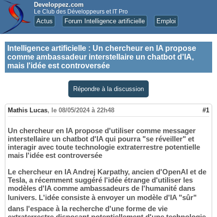
Developpez.com
Le Club des Développeurs et IT Pro
Actus
Forum Intelligence artificielle
Emploi
Intelligence artificielle
:
Un chercheur en IA propose
comme ambassadeur interstellaire un chatbot d'IA,
mais l'idée est controversée
Répondre à la discussion
Mathis Lucas
,
le 08/05/2024 à 22h48
#1
Un chercheur en IA propose d'utiliser comme messager
interstellaire un chatbot d'IA qui pourra "se réveiller" et
interagir avec toute technologie extraterrestre potentielle
mais l'idée est controversée
Le chercheur en IA Andrej Karpathy, ancien d'OpenAI et de
Tesla, a récemment suggéré l'idée étrange d'utiliser les
modèles d'IA comme ambassadeurs de l'humanité dans
lunivers. L'idée consiste à envoyer un modèle d'IA "sûr"
dans l'espace à la recherche d'une forme de vie
extraterrestre disposant potentiellement d'une technologie