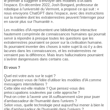
le premier à suggérer d'envoyer des modèles d'IA dans
l'espace. En décembre 2022, Josh Bongard, professeur de
robotique à l'université du Vermont, a proposé ce qui suit : «
nous envoyons ChatGPT dans l'espace, avec des instructions
sur la manière dont les extraterrestres peuvent l'interroger pour
en savoir plus sur l'humanité ».
Les modèles d'IA représentent une bibliothèque interactive
hautement comprimée de connaissances humaines qui pourrait
servir à répondre à presque toutes les questions que les
extraterrestres pourraient se poser sur la civilisation humaine.
Ils pourraient inventer des choses à notre sujet là où il y a des
lacunes dans les connaissances, et les extraterrestres ne
verraient pas la différence. Mais leurs hallucinations pourraient
s'avérer dangereuses dans certains cas.
Et vous ?
Quel est votre avis sur le sujet ?
Que pensez-vous de l'idée d'utiliser les modèles d'IA comme
messagers interstellaires ?
Cette idée est-elle réaliste ? Que pensez-vous des
préoccupations soulevées par cette approche ?
Peut-on créer à l'avenir une IA suffisamment sûre pour jouer
d'ambassadeur de l'humanité dans l'univers ?
Selon vous, quelle technologie peut aujourd'hui mener à bien le
rôle d'ambassadeur de l'humanité dans l'univers ?