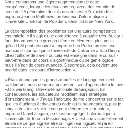
Nous constatons une légère augmentation de cette
compétence, lorsque les étudiants reçoivent des extraits de
code de l'IA générative dont ils doivent tester l'exactitude »,
explique Jeanna Matthews, professeur d'informatique à
l'université Clarkson de Potsdam, dans l'État de New York.
La décomposition des problèmes est une autre compétence
essentielle. « Il s'agit d'une compétence à acquérir très tôt, car il
faut décomposer un gros problème en éléments plus petits
qu'un LLM peut résoudre », explique Leo Porter, professeur
associé d'informatique à l'université de Californie à San Diego.
«Il est difficile de savoir où cela est enseigné dans le cursus -
peut-être dans un cours d'algorithmique ou de génie logiciel,
mais il s'agit de cours avancés. Désormais, cela devient une
priorité dans les cours d'introduction ».
« Étant donné que les grands modèles de langage évoluent
rapidement, nous sommes encore en train d'apprendre à le faire
»,Ooi wei tsang, Université nationale de Singapour. En
conséquence, les éducateurs modifient leurs stratégies
d'enseignement. « J'avais l'habitude de me concentrer sur le fait
que les étudiants écrivaient du code qu'ils soumettaient, puis je
lançais des tests sur le code pour déterminer leur note »,
explique Daniel Zingaro, professeur agrégé d'informatique à
l'université de Toronto Mississauga. « C'est une vision tellement
étroite de ce que signifie être un ingénieur logiciel, et j'ai eu