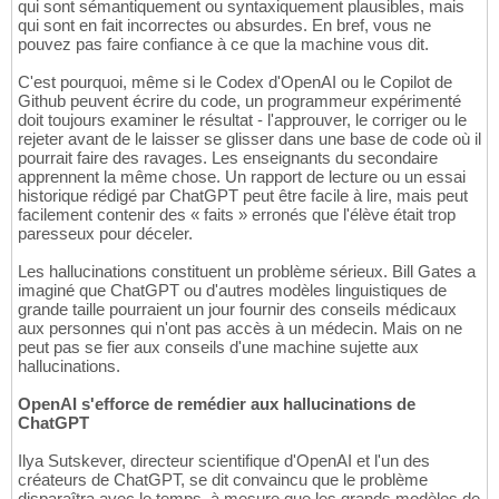
qui sont sémantiquement ou syntaxiquement plausibles, mais
qui sont en fait incorrectes ou absurdes. En bref, vous ne
pouvez pas faire confiance à ce que la machine vous dit.
C'est pourquoi, même si le Codex d'OpenAI ou le Copilot de
Github peuvent écrire du code, un programmeur expérimenté
doit toujours examiner le résultat - l'approuver, le corriger ou le
rejeter avant de le laisser se glisser dans une base de code où il
pourrait faire des ravages. Les enseignants du secondaire
apprennent la même chose. Un rapport de lecture ou un essai
historique rédigé par ChatGPT peut être facile à lire, mais peut
facilement contenir des « faits » erronés que l'élève était trop
paresseux pour déceler.
Les hallucinations constituent un problème sérieux. Bill Gates a
imaginé que ChatGPT ou d'autres modèles linguistiques de
grande taille pourraient un jour fournir des conseils médicaux
aux personnes qui n'ont pas accès à un médecin. Mais on ne
peut pas se fier aux conseils d'une machine sujette aux
hallucinations.
OpenAI s'efforce de remédier aux hallucinations de
ChatGPT
Ilya Sutskever, directeur scientifique d'OpenAI et l'un des
créateurs de ChatGPT, se dit convaincu que le problème
disparaîtra avec le temps, à mesure que les grands modèles de