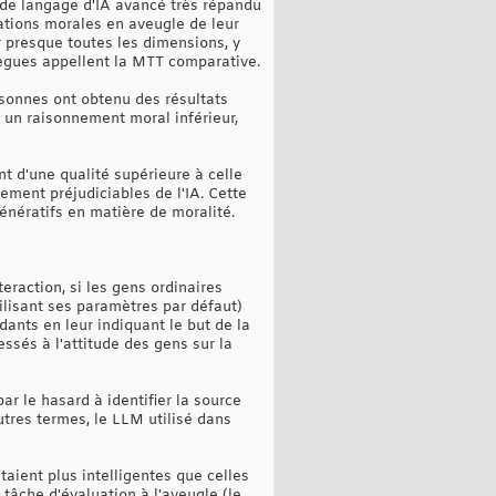
 de langage d'IA avancé très répandu
uations morales en aveugle de leur
r presque toutes les dimensions, y
ollègues appellent la MTT comparative.
ersonnes ont obtenu des résultats
à un raisonnement moral inférieur,
 d'une qualité supérieure à celle
ement préjudiciables de l'IA. Cette
énératifs en matière de moralité.
eraction, si les gens ordinaires
ilisant ses paramètres par défaut)
dants en leur indiquant le but de la
ssés à l'attitude des gens sur la
ar le hasard à identifier la source
utres termes, le LLM utilisé dans
aient plus intelligentes que celles
 tâche d'évaluation à l'aveugle (le