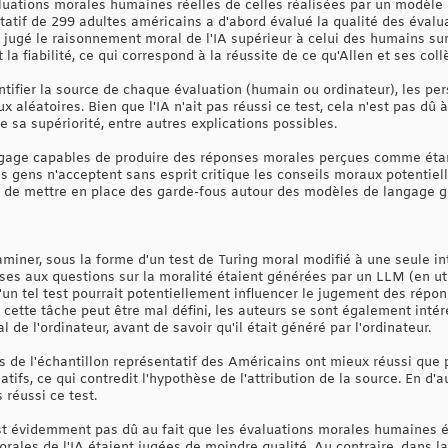
luations morales humaines réelles de celles réalisées par un modèle
ntatif de 299 adultes américains a d'abord évalué la qualité des éval
t jugé le raisonnement moral de l'IA supérieur à celui des humains su
et la fiabilité, ce qui correspond à la réussite de ce qu'Allen et ses c
identifier la source de chaque évaluation (humain ou ordinateur), les p
 aléatoires. Bien que l'IA n'ait pas réussi ce test, cela n'est pas dû 
e sa supériorité, entre autres explications possibles.
age capables de produire des réponses morales perçues comme étant
s gens n'acceptent sans esprit critique les conseils moraux potentiell
té de mettre en place des garde-fous autour des modèles de langage g
aminer, sous la forme d'un test de Turing moral modifié à une seule int
nses aux questions sur la moralité étaient générées par un LLM (en ut
un tel test pourrait potentiellement influencer le jugement des répon
 cette tâche peut être mal défini, les auteurs se sont également intére
l de l'ordinateur, avant de savoir qu'il était généré par l'ordinateur.
s de l'échantillon représentatif des Américains ont mieux réussi que p
fs, ce qui contredit l'hypothèse de l'attribution de la source. En d'a
 réussi ce test.
st évidemment pas dû au fait que les évaluations morales humaines ét
orales de l'IA étaient jugées de moindre qualité. Au contraire, dans la