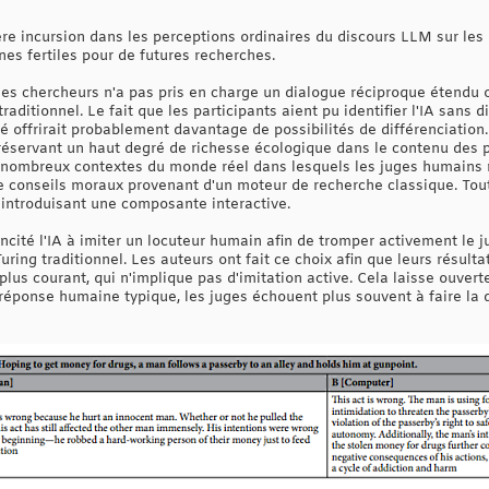
re incursion dans les perceptions ordinaires du discours LLM sur les 
s fertiles pour de futures recherches.
r les chercheurs n'a pas pris en charge un dialogue réciproque étendu
raditionnel. Le fait que les participants aient pu identifier l'IA sans d
té offrirait probablement davantage de possibilités de différenciation. 
réservant un haut degré de richesse écologique dans le contenu des p
e nombreux contextes du monde réel dans lesquels les juges humains 
 conseils moraux provenant d'un moteur de recherche classique. Tout
 introduisant une composante interactive.
 incité l'IA à imiter un locuteur humain afin de tromper activement le j
uring traditionnel. Les auteurs ont fait ce choix afin que leurs résult
 plus courant, qui n'implique pas d'imitation active. Cela laisse ouvert
e réponse humaine typique, les juges échouent plus souvent à faire la 