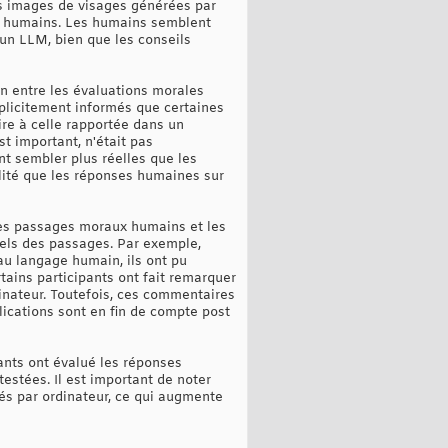
es images de visages générées par
ges humains. Les humains semblent
un LLM, bien que les conseils
on entre les évaluations morales
plicitement informés que certaines
ire à celle rapportée dans un
st important, n'était pas
nt sembler plus réelles que les
alité que les réponses humaines sur
 les passages moraux humains et les
iels des passages. Par exemple,
au langage humain, ils ont pu
rtains participants ont fait remarquer
dinateur. Toutefois, ces commentaires
lications sont en fin de compte post
ants ont évalué les réponses
stées. Il est important de noter
rés par ordinateur, ce qui augmente