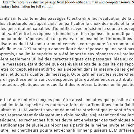
ants sur le contenu des passages (c'est-à-dire leur évaluation de la q
lus structurels ou superficiels, en particulier le choix des mots et la
es gens étaient capables d'identifier avec précision la source des ré
it varié entre les réponses humaines et les réponses informatiques,
 longueur des réponses afin de préserver un ensemble d'informations p
ilisateurs du LLM sont rarement censées correspondre à un nombre de 
cifique au GPT aurait pu donner lieu à des réponses qui ne sont pas
mpromis, une limite supérieure a été imposée aux réponses de l'ordina
 aient également utilisé des caractéristiques des passages liées au c
 le message), étant donné que ces évaluations de la qualité des répon
t être conceptuellement difficiles à séparer, dans la mesure où les gens
ens, et donc la qualité, du message. Quoi qu'il en soit, les recherches
ts d'hypothèse en faisant correspondre plus étroitement des attributs 
facteurs stylistiques en recueillant des représentations non linguist
cette étude ont été conçues pour être aussi similaires que possible à
qui limite la capacité des auteurs à faire des affirmations sur la fiabi
ltats du LLM varient souvent de manière stochastique et sont très s
res représentent également une cible mobile, s'ajustant continuelle
nséquent, les recherches futures devraient envisager des techniques te
échantillonnage de plusieurs réponses à partir de la même invite et l
tre, les chercheurs pourraient échantillonner plusieurs LLM différent