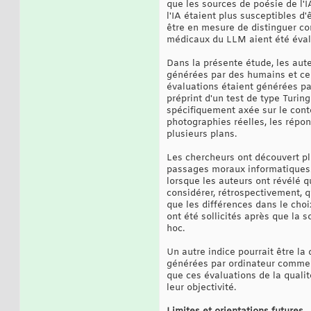
que les sources de poésie de l'
l'IA étaient plus susceptibles 
être en mesure de distinguer co
médicaux du LLM aient été éval
Dans la présente étude, les aut
générées par des humains et cel
évaluations étaient générées par
préprint d'un test de type Turin
spécifiquement axée sur le conte
photographies réelles, les répo
plusieurs plans.
Les chercheurs ont découvert plu
passages moraux informatiques. C
lorsque les auteurs ont révélé 
considérer, rétrospectivement, q
que les différences dans le choi
ont été sollicités après que la 
hoc.
Un autre indice pourrait être l
générées par ordinateur comme é
que ces évaluations de la quali
leur objectivité.