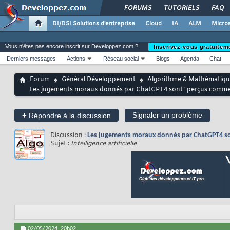
FORUMS
TUTORIELS
FAQ
DI/DSI Solutions d'entreprise
Cloud
IA
ALM
Micros
Vous n'êtes pas encore inscrit sur Developpez.com ?
Inscrivez-vous gratuitem
Derniers messages
Actions
Réseau social
Blogs
Agenda
Chat
Forum
Général Développement
Algorithme & Mathématiqu
Les jugements moraux donnés par ChatGPT4 sont "perçus comme ét
+
Signaler un problème
Répondre à la discussion
Discussion :
Les jugements moraux donnés par ChatGPT4 son
Sujet :
Intelligence artificielle
02/05/2024,
20h02