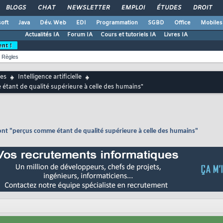
BLOGS
CHAT
NEWSLETTER
EMPLOI
ÉTUDES
DROIT
oft
Java
Dév. Web
EDI
Programmation
SGBD
Office
Mobiles
Actualités IA
Forum IA
Cours et tutoriels IA
Livres IA
ent !
Règles
es
Intelligence artificielle
ant de qualité supérieure à celle des humains"
t "perçus comme étant de qualité supérieure à celle des humains"