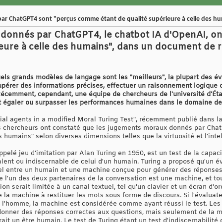
r ChatGPT4 sont "perçus comme étant de qualité supérieure à celle des h
donnés par ChatGPT4, le chatbot IA d'OpenAI, o
ieure à celle des humains", dans un document de r
quels grands modèles de langage sont les "meilleurs", la plupart des 
pérer des informations précises, effectuer un raisonnement logique o
écemment, cependant, une équipe de chercheurs de l'université d'Éta
 égaler ou surpasser les performances humaines dans le domaine de 
cial agents in a modified Moral Turing Test", récemment publié dans la
ces chercheurs ont constaté que les jugements moraux donnés par Ch
s humains" selon diverses dimensions telles que la virtuosité et l'inte
appelé jeu d'imitation par Alan Turing en 1950, est un test de la capa
lent ou indiscernable de celui d'un humain. Turing a proposé qu'un é
el entre un humain et une machine conçue pour générer des réponses
e l'un des deux partenaires de la conversation est une machine, et to
on serait limitée à un canal textuel, tel qu'un clavier et un écran d'or
 la machine à restituer les mots sous forme de discours. Si l'évaluat
 l'homme, la machine est considérée comme ayant réussi le test. Les
 donner des réponses correctes aux questions, mais seulement de la 
it un être humain. Le test de Turing étant un test d'indiscernabilité 