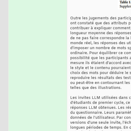
Outre les jugements des particip
ont constaté que des attributs p
contribuer à expliquer comment l
longueur moyenne des réponses a
de ne pas faire correspondre la
monde réel, les réponses des ut
d'imposer un nombre de mots spé
ordinaire. Pour équilibrer ce co
possibilité que les participants
mesure ils étaient d'accord avec
le style et le contenu pourraien
choix des mots pour déduire le s
reproduire les résultats des tes
ou peut-être en contournant les 
telles que des illustrations.
Les invites LLM utilisées dans 
d'étudiants de premier cycle, ce 
réponses LLM obtenues. Les résu
du questionnaire. Leurs paramèt
données de l'utilisateur. Par co
versions d'une seule invite, l'
longues périodes de temps. En ou