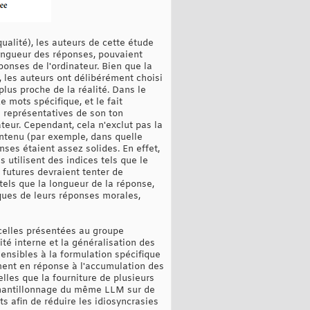
ualité), les auteurs de cette étude
 longueur des réponses, pouvaient
ponses de l'ordinateur. Bien que la
 les auteurs ont délibérément choisi
lus proche de la réalité. Dans le
mots spécifique, et le fait
 représentatives de son ton
teur. Cependant, cela n'exclut pas la
ontenu (par exemple, dans quelle
ses étaient assez solides. En effet,
 utilisent des indices tels que le
 futures devraient tenter de
tels que la longueur de la réponse,
iques de leurs réponses morales,
 celles présentées au groupe
lité interne et la généralisation des
ensibles à la formulation spécifique
ment en réponse à l'accumulation des
lles que la fourniture de plusieurs
'échantillonnage du même LLM sur de
s afin de réduire les idiosyncrasies