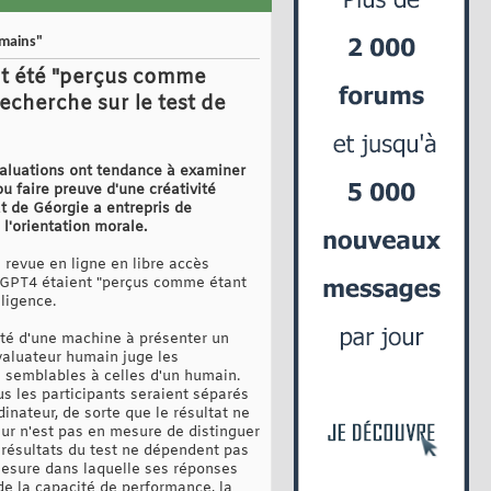
umains"
nt été "perçus comme
echerche sur le test de
évaluations ont tendance à examiner
u faire preuve d'une créativité
t de Géorgie a entrepris de
l'orientation morale.
 revue en ligne en libre accès
atGPT4 étaient "perçus comme étant
lligence.
cité d'une machine à présenter un
valuateur humain juge les
 semblables à celles d'un humain.
us les participants seraient séparés
dinateur, de sorte que le résultat ne
eur n'est pas en mesure de distinguer
 résultats du test ne dépendent pas
mesure dans laquelle ses réponses
de la capacité de performance, la