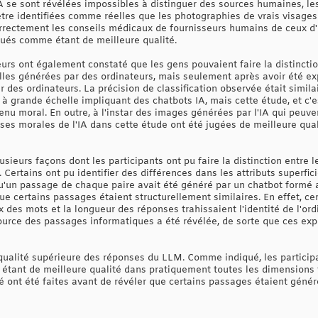
IA se sont révélées impossibles à distinguer des sources humaines, l
d'être identifiées comme réelles que les photographies de vrais visa
rrectement les conseils médicaux de fournisseurs humains de ceux d'
ués comme étant de meilleure qualité.
eurs ont également constaté que les gens pouvaient faire la distincti
les générées par des ordinateurs, mais seulement après avoir été ex
 des ordinateurs. La précision de classification observée était simila
g à grande échelle impliquant des chatbots IA, mais cette étude, et c'e
nu moral. En outre, à l'instar des images générées par l'IA qui peuve
nses morales de l'IA dans cette étude ont été jugées de meilleure qu
sieurs façons dont les participants ont pu faire la distinction entre
ertains ont pu identifier des différences dans les attributs superfic
qu'un passage de chaque paire avait été généré par un chatbot formé 
ue certains passages étaient structurellement similaires. En effet, ce
x des mots et la longueur des réponses trahissaient l'identité de l'or
source des passages informatiques a été révélée, de sorte que ces exp
a qualité supérieure des réponses du LLM. Comme indiqué, les particip
tant de meilleure qualité dans pratiquement toutes les dimensions te
té ont été faites avant de révéler que certains passages étaient géné