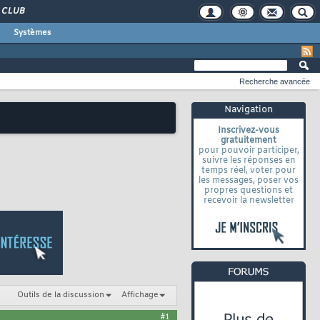
CLUB
Systèmes
Recherche avancée
Navigation
Inscrivez-vous
gratuitement
pour pouvoir participer,
suivre les réponses en
temps réel, voter pour
les messages, poser vos
propres questions et
recevoir la newsletter
Outils de la discussion
Affichage
#1