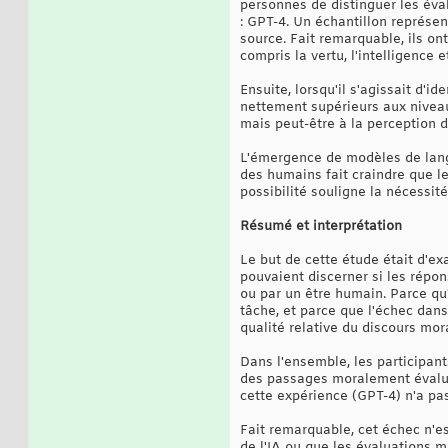
personnes de distinguer les éva
: GPT-4. Un échantillon représe
source. Fait remarquable, ils on
compris la vertu, l'intelligence 
Ensuite, lorsqu'il s'agissait d'
nettement supérieurs aux niveaux
mais peut-être à la perception d
L'émergence de modèles de lang
des humains fait craindre que le
possibilité souligne la nécessi
Résumé et interprétation
Le but de cette étude était d'ex
pouvaient discerner si les répo
ou par un être humain. Parce qu'
tâche, et parce que l'échec dans
qualité relative du discours mora
Dans l'ensemble, les participant
des passages moralement évaluati
cette expérience (GPT-4) n'a pas
Fait remarquable, cet échec n'e
de l'IA ou que les évaluations m